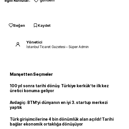
İlgili Konular:
gündem
Beğen
Kaydet
Yönetici
İstanbul Ticaret Gazetesi – Süper Admin
Manşetten Seçmeler
100 yıl sonra tarihi dönüş: Türkiye kerkük’te ilk kez
üretici konuma geliyor
Avdagiç: BTM’yi dünyanın en iyi 3. startup merkezi
yaptık
Türk girişimcilerine 4 bin dönümlük alan açıldı! Tarihi
bağlar ekonomik ortaklığa dönüşüyor