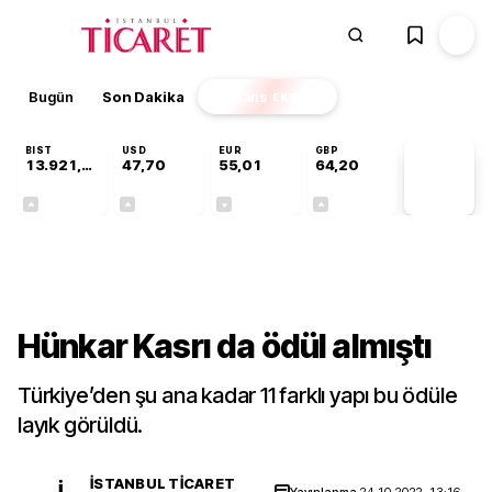
Bugün
Son Dakika
Finans
EKSTRA
BIST
USD
EUR
GBP
13.921,63
47,70
55,01
64,20
PİYASA
VERİLERİ
+0,89%
+0,17%
-0,01%
+0,05%
Gündem
Hünkar Kasrı da ödül almıştı
Türkiye’den şu ana kadar 11 farklı yapı bu ödüle
layık görüldü.
İSTANBUL TICARET
İ
Yayınlanma
24.10.2022, 13:16