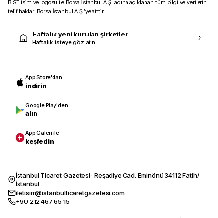
BIST isim ve logosu ile Borsa İstanbul A.Ş. adına açıklanan tüm bilgi ve verilerin
telif hakları Borsa İstanbul A.Ş.’ye aittir.
Haftalık yeni kurulan şirketler
Haftalık listeye göz atın
App Store'dan
indirin
Google Play'den
alın
App Galeri ile
keşfedin
İstanbul Ticaret Gazetesi · Reşadiye Cad. Eminönü 34112 Fatih/
İstanbul
iletisim@istanbulticaretgazetesi.com
+90 212 467 65 15