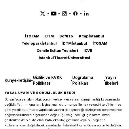
•
•
•
•
İTOTAM
BTM
SoftITo
Kitap İstanbul
Teknopark İstanbul
İDTM İstanbul
İTOSAM
Cemile Sultan Tesisleri
ICVB
İstanbul Ticaret Üniversitesi
Gizlilik ve KVKK
Doğrulama
Yayın
Künye
•
İletişim
•
•
•
Politikası
Politikası
İlkeleri
YASAL UYARI VE SORUMLULUK REDDİ
Bu sayfada yer alan bilgi, yorum ve içerikler yatırım danışmanlığı kapsamında
değildir. Yatırım kararları, kişisel mali durumunuz ile risk ve getiri tercihlerinize
göre yetkili kurumlarla yapılacak yatırım danışmanlığı sözleşmesi çerçevesinde
değerlendirilmelidir. İçeriklerin doğruluğu ve güncelliği için azami özen
gösterilmekle birlikte, olası hata, eksiklik, gecikme veya bu bilgilerin
kullanımından doğabilecek zararlardan İstanbul Ticaret Odası sorumlu değildir.