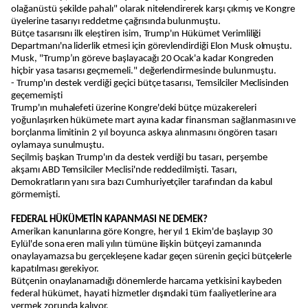
olağanüstü şekilde pahalı" olarak nitelendirerek karşı çıkmış ve Kongre
üyelerine tasarıyı reddetme çağrısında bulunmuştu.
Bütçe tasarısını ilk eleştiren isim, Trump'ın Hükümet Verimliliği
Departmanı'na liderlik etmesi için görevlendirdiği Elon Musk olmuştu.
Musk, "Trump’ın göreve başlayacağı 20 Ocak'a kadar Kongreden
hiçbir yasa tasarısı geçmemeli." değerlendirmesinde bulunmuştu.
- Trump'ın destek verdiği geçici bütçe tasarısı, Temsilciler Meclisinden
geçememişti
Trump'ın muhalefeti üzerine Kongre'deki bütçe müzakereleri
yoğunlaşırken hükümete mart ayına kadar finansman sağlanmasını ve
borçlanma limitinin 2 yıl boyunca askıya alınmasını öngören tasarı
oylamaya sunulmuştu.
Seçilmiş başkan Trump'ın da destek verdiği bu tasarı, perşembe
akşamı ABD Temsilciler Meclisi'nde reddedilmişti. Tasarı,
Demokratların yanı sıra bazı Cumhuriyetçiler tarafından da kabul
görmemişti.
FEDERAL HÜKÜMETİN KAPANMASI NE DEMEK?
Amerikan kanunlarına göre Kongre, her yıl 1 Ekim'de başlayıp 30
Eylül'de sona eren mali yılın tümüne ilişkin bütçeyi zamanında
onaylayamazsa bu gerçekleşene kadar geçen sürenin geçici bütçelerle
kapatılması gerekiyor.
Bütçenin onaylanamadığı dönemlerde harcama yetkisini kaybeden
federal hükümet, hayati hizmetler dışındaki tüm faaliyetlerine ara
vermek zorunda kalıyor.