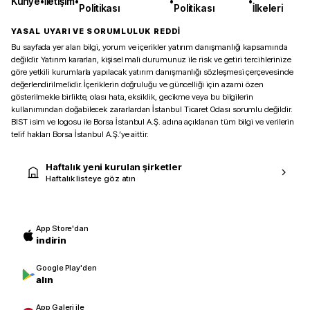
Künye
•
İletişim
•
•
•
Politikası
Politikası
İlkeleri
YASAL UYARI VE SORUMLULUK REDDİ
Bu sayfada yer alan bilgi, yorum ve içerikler yatırım danışmanlığı kapsamında
değildir. Yatırım kararları, kişisel mali durumunuz ile risk ve getiri tercihlerinize
göre yetkili kurumlarla yapılacak yatırım danışmanlığı sözleşmesi çerçevesinde
değerlendirilmelidir. İçeriklerin doğruluğu ve güncelliği için azami özen
gösterilmekle birlikte, olası hata, eksiklik, gecikme veya bu bilgilerin
kullanımından doğabilecek zararlardan İstanbul Ticaret Odası sorumlu değildir.
BIST isim ve logosu ile Borsa İstanbul A.Ş. adına açıklanan tüm bilgi ve verilerin
telif hakları Borsa İstanbul A.Ş.’ye aittir.
Haftalık yeni kurulan şirketler
Haftalık listeye göz atın
App Store'dan
indirin
Google Play'den
alın
App Galeri ile