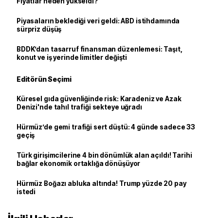
Fiyatlar neden yükseldi?
Piyasaların beklediği veri geldi: ABD istihdamında
sürpriz düşüş
BDDK’dan tasarruf finansman düzenlemesi: Taşıt,
konut ve iş yerinde limitler değişti
Editörün Seçimi
Küresel gıda güvenliğinde risk: Karadeniz ve Azak
Denizi'nde tahıl trafiği sekteye uğradı
Hürmüz’de gemi trafiği sert düştü: 4 günde sadece 33
geçiş
Türk girişimcilerine 4 bin dönümlük alan açıldı! Tarihi
bağlar ekonomik ortaklığa dönüşüyor
Hürmüz Boğazı abluka altında! Trump yüzde 20 pay
istedi