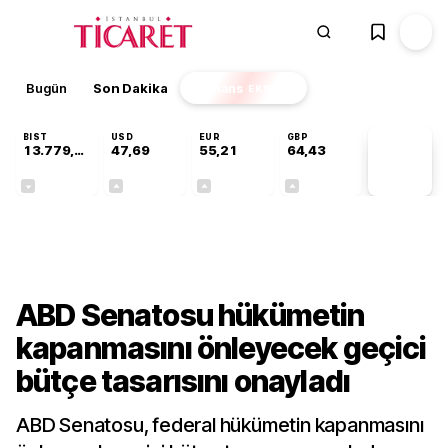
Bugün
Son Dakika
Finans
EKSTRA
BIST
USD
EUR
GBP
13.779,39
47,69
55,21
64,43
PİYASA
VERİLERİ
-0,14%
+0,14%
+0,36%
+0,41%
Dünya
ABD Senatosu hükümetin
kapanmasını önleyecek geçici
bütçe tasarısını onayladı
ABD Senatosu, federal hükümetin kapanmasını