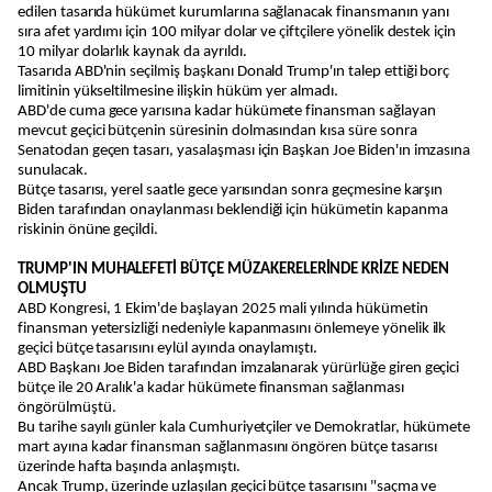
edilen tasarıda hükümet kurumlarına sağlanacak finansmanın yanı
sıra afet yardımı için 100 milyar dolar ve çiftçilere yönelik destek için
10 milyar dolarlık kaynak da ayrıldı.
Tasarıda ABD'nin seçilmiş başkanı Donald Trump'ın talep ettiği borç
limitinin yükseltilmesine ilişkin hüküm yer almadı.
ABD'de cuma gece yarısına kadar hükümete finansman sağlayan
mevcut geçici bütçenin süresinin dolmasından kısa süre sonra
Senatodan geçen tasarı, yasalaşması için Başkan Joe Biden'ın imzasına
sunulacak.
Bütçe tasarısı, yerel saatle gece yarısından sonra geçmesine karşın
Biden tarafından onaylanması beklendiği için hükümetin kapanma
riskinin önüne geçildi.
TRUMP'IN MUHALEFETİ BÜTÇE MÜZAKERELERİNDE KRİZE NEDEN
OLMUŞTU
ABD Kongresi, 1 Ekim'de başlayan 2025 mali yılında hükümetin
finansman yetersizliği nedeniyle kapanmasını önlemeye yönelik ilk
geçici bütçe tasarısını eylül ayında onaylamıştı.
ABD Başkanı Joe Biden tarafından imzalanarak yürürlüğe giren geçici
bütçe ile 20 Aralık'a kadar hükümete finansman sağlanması
öngörülmüştü.
Bu tarihe sayılı günler kala Cumhuriyetçiler ve Demokratlar, hükümete
mart ayına kadar finansman sağlanmasını öngören bütçe tasarısı
üzerinde hafta başında anlaşmıştı.
Ancak Trump, üzerinde uzlaşılan geçici bütçe tasarısını "saçma ve