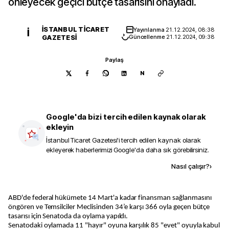
önleyecek geçici bütçe tasarısını onayladı.
İSTANBUL TICARET
Yayınlanma
21.12.2024, 08:38
İ
GAZETESI
Güncellenme
21.12.2024, 09:38
Paylaş
N
Google'da bizi tercih edilen kaynak olarak
ekleyin
İstanbul Ticaret Gazetesi
'i tercih edilen kaynak olarak
ekleyerek haberlerimizi Google'da daha sık görebilirsiniz.
Kaynak ekle
Nasıl çalışır?
›
ABD'de federal hükümete 14 Mart'a kadar finansman sağlanmasını
öngören ve Temsilciler Meclisinden 34’e karşı 366 oyla geçen bütçe
tasarısı için Senatoda da oylama yapıldı.
Senatodaki oylamada 11 "hayır" oyuna karşılık 85 "evet" oyuyla kabul