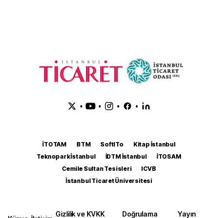
•
•
•
•
İTOTAM
BTM
SoftITo
Kitap İstanbul
Teknopark İstanbul
İDTM İstanbul
İTOSAM
Cemile Sultan Tesisleri
ICVB
İstanbul Ticaret Üniversitesi
Gizlilik ve KVKK
Doğrulama
Yayın