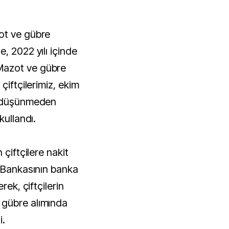
ot ve gübre
, 2022 yılı içinde
Mazot ve gübre
çiftçilerimiz, ekim
i düşünmeden
kullandı.
 çiftçilere nakit
t Bankasının banka
rek, çiftçilerin
 gübre alımında
i.