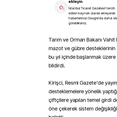
ekleyin
İstanbul Ticaret Gazetesi
'i tercih
edilen kaynak olarak ekleyerek
haberlerimizi Google'da daha sı
görebilirsiniz.
Tarım ve Orman Bakanı Vahit Kirişci, hububatta
mazot ve gübre desteklerinin
bu yıl içinde başlanmak üzere
bildirdi.
Kirişci, Resmi Gazete'de yayı
desteklemelere yönelik yaptığı
çiftçilere yapılan temel girdi 
öne çekerek sistem değişikliğin