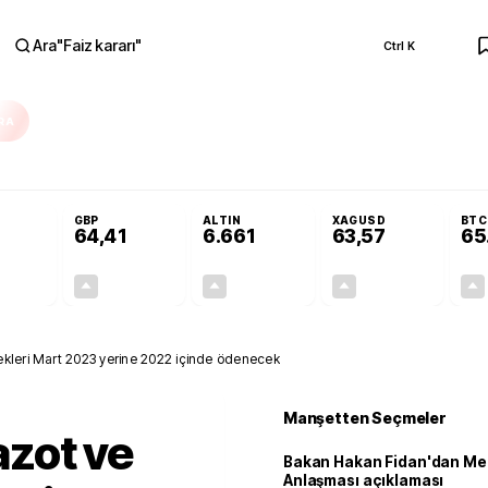
Ara
"
Faiz kararı
"
Ctrl K
RA
ka'da yoğun çalışıyoruz
Bakan Hakan Fidan'dan Mekke Anlaşması açıklama
GBP
ALTIN
XAGUSD
BTC
64,41
6.661
63,57
65
+0,32%
+0,38%
+2,59%
+3,37%
0,18
0,24
167,96
2,07
kleri Mart 2023 yerine 2022 içinde ödenecek
Manşetten Seçmeler
zot ve
Bakan Hakan Fidan'dan Me
Anlaşması açıklaması