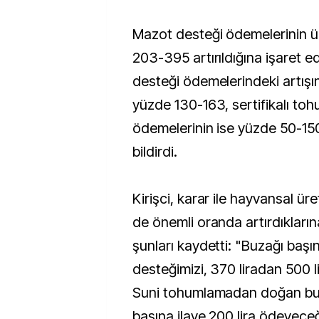
Mazot desteği ödemelerinin 
203-395 artırıldığına işaret e
desteği ödemelerindeki artışı
yüzde 130-163, sertifikalı to
ödemelerinin ise yüzde 50-150 
bildirdi.
Kirişci, karar ile hayvansal ür
de önemli oranda artırdıkların
şunları kaydetti: "Buzağı başı
desteğimizi, 370 liradan 500 li
Suni tohumlamadan doğan bu
başına ilave 200 lira ödeyeceği