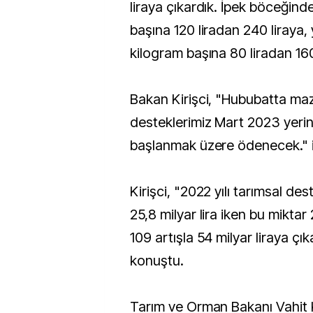
liraya çıkardık. İpek böceğind
başına 120 liradan 240 liraya
kilogram başına 80 liradan 160 
Bakan Kirişci, "Hububatta ma
desteklerimiz Mart 2023 yerine
başlanmak üzere ödenecek." if
Kirişci, "2022 yılı tarımsal d
25,8 milyar lira iken bu mikta
109 artışla 54 milyar liraya çıka
konuştu.
Tarım ve Orman Bakanı Vahit K