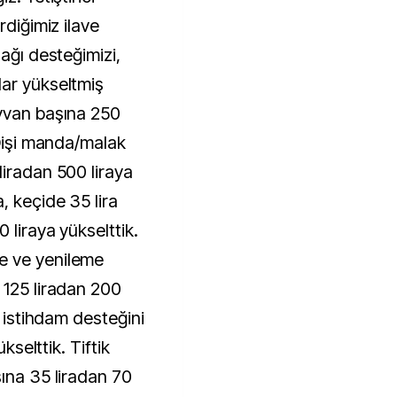
rdiğimiz ilave
zağı desteğimizi,
ar yükseltmiş
ayvan başına 250
 Dişi manda/malak
liradan 500 liraya
, keçide 35 lira
 liraya yükselttik.
e ve yenileme
 125 liradan 200
i istihdam desteğini
ükselttik. Tiftik
şına 35 liradan 70