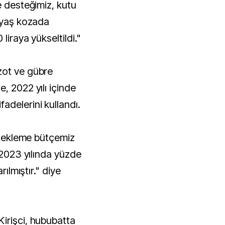
e desteğimiz, kutu
, yaş kozada
liraya yükseltildi."
zot ve gübre
, 2022 yılı içinde
adelerini kullandı.
estekleme bütçemiz
r 2023 yılında yüzde
rılmıştır." diye
irişci, hububatta