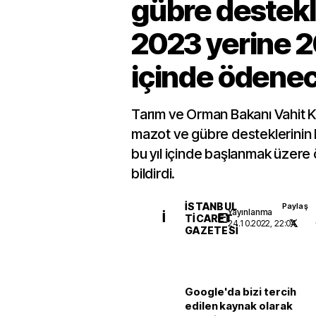
gübre destekl
2023 yerine 
içinde ödene
Tarım ve Orman Bakanı Vahit K
mazot ve gübre desteklerinin 
bu yıl içinde başlanmak üzere
bildirdi.
İSTANBUL
Paylaş
Yayınlanma
İ
TICARET
24.10.2022, 22:04
GAZETESI
Google'da bizi tercih
edilen kaynak olarak