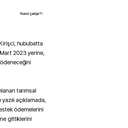
Kaynak ekle
Nasıl çalışır?
›
k
 Mart 2023 yerine,
 ödeneceğini
mlanan tarımsal
 yazılı açıklamada,
destek ödemelerini
e gittiklerini