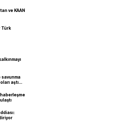
stan ve KAAN
r Türk
kalkınmayı
ne savunma
oları aştı
k haberleşme
 ulaştı
ddiası:
diriyor