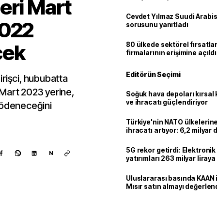
eri Mart
Cevdet Yılmaz Suudi Arabi
2022
sorusunu yanıtladı
cek
80 ülkede sektörel fırsatla
firmalarının erişimine açıldı
Editörün Seçimi
irişci, hububatta
Mart 2023 yerine,
Soğuk hava depoları kırsal 
ve ihracatı güçlendiriyor
 ödeneceğini
Türkiye'nin NATO ülkeleri
ihracatı artıyor: 6,2 milyar d
milyar doları aştı
5G rekor getirdi: Elektroni
N
yatırımları 263 milyar liraya
Uluslararası basında KAAN i
Mısır satın almayı değerlen