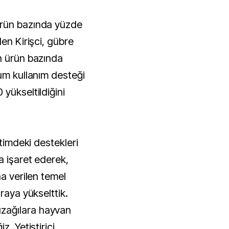
ürün bazında yüzde
den Kirişci, gübre
n ürün bazında
hum kullanım desteği
yükseltildiğini
etimdeki destekleri
a işaret ederek,
na verilen temel
raya yükselttik.
zağılara hayvan
z. Yetiştirici