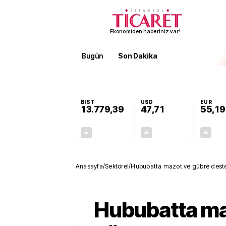
Ekonomiden haberiniz var!
Bugün
Son Dakika
Finans
EKST
SON DAKİKA
3 kıtada enerji hamlesi büyüyor! Bakan Bayraktar: Afri
BIST
USD
EUR
13.779,39
47,71
55,19
-0,14%
+0,18%
-19,42
0,09
Anasayfa
/
Sektörel
/
Hububatta mazot ve gübre deste
Hububatta ma