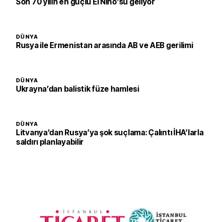
Son 70 yılın en güçlü El Nino’su geliyor
DÜNYA
Rusya ile Ermenistan arasında AB ve AEB gerilimi
DÜNYA
Ukrayna’dan balistik füze hamlesi
DÜNYA
Litvanya’dan Rusya’ya şok suçlama: Çalıntı İHA’larla
saldırı planlayabilir