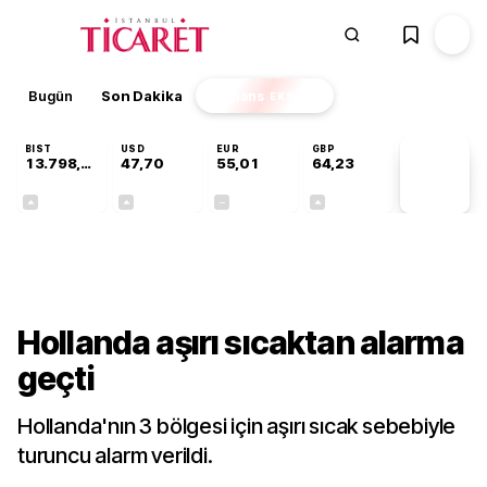
Bugün
Son Dakika
Finans
EKSTRA
BIST
USD
EUR
GBP
13.798,82
47,70
55,01
64,23
PİYASA
VERİLERİ
+0,70%
+0,16%
+0,00%
+0,09%
Dünya
Hollanda aşırı sıcaktan alarma
geçti
Hollanda'nın 3 bölgesi için aşırı sıcak sebebiyle
turuncu alarm verildi.