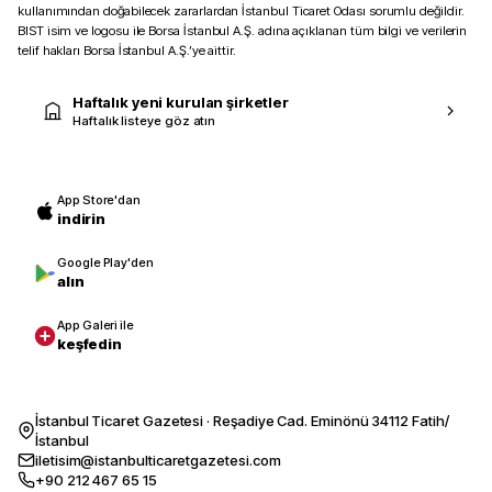
kullanımından doğabilecek zararlardan İstanbul Ticaret Odası sorumlu değildir.
BIST isim ve logosu ile Borsa İstanbul A.Ş. adına açıklanan tüm bilgi ve verilerin
telif hakları Borsa İstanbul A.Ş.’ye aittir.
Haftalık yeni kurulan şirketler
Haftalık listeye göz atın
App Store'dan
indirin
Google Play'den
alın
App Galeri ile
keşfedin
İstanbul Ticaret Gazetesi · Reşadiye Cad. Eminönü 34112 Fatih/
İstanbul
iletisim@istanbulticaretgazetesi.com
+90 212 467 65 15