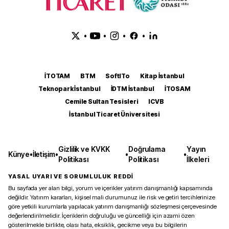
•
•
•
•
İTOTAM
BTM
SoftITo
Kitap İstanbul
Teknopark İstanbul
İDTM İstanbul
İTOSAM
Cemile Sultan Tesisleri
ICVB
İstanbul Ticaret Üniversitesi
Gizlilik ve KVKK
Doğrulama
Yayın
Künye
•
İletişim
•
•
•
Politikası
Politikası
İlkeleri
YASAL UYARI VE SORUMLULUK REDDİ
Bu sayfada yer alan bilgi, yorum ve içerikler yatırım danışmanlığı kapsamında
değildir. Yatırım kararları, kişisel mali durumunuz ile risk ve getiri tercihlerinize
göre yetkili kurumlarla yapılacak yatırım danışmanlığı sözleşmesi çerçevesinde
değerlendirilmelidir. İçeriklerin doğruluğu ve güncelliği için azami özen
gösterilmekle birlikte, olası hata, eksiklik, gecikme veya bu bilgilerin