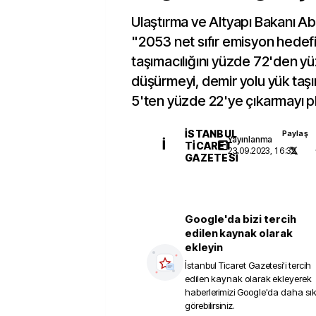
Ulaştırma ve Altyapı Bakanı Ab
"2053 net sıfır emisyon hedefi
taşımacılığını yüzde 72'den y
düşürmeyi, demir yolu yük taşı
5'ten yüzde 22'ye çıkarmayı pl
İSTANBUL
Paylaş
Yayınlanma
İ
TICARET
23.09.2023, 16:32
GAZETESI
Google'da bizi tercih
edilen kaynak olarak
ekleyin
İstanbul Ticaret Gazetesi
'i tercih
edilen kaynak olarak ekleyerek
haberlerimizi Google'da daha sı
görebilirsiniz.