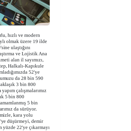
rlu, hızlı ve modern
ylı olmak üzere 19 ilde
sine ulaştığını
laştırma ve Lojistik Ana
zmeti alan il sayımızı,
ep, Halkalı-Kapıkule
mamladığımızda 52'ye
ğumuzu da 28 bin 590
aklaşık 3 bin 800
a yapım çalışmalarımız
ık 5 bin 800
ı tamamlanmış 5 bin
arımız da sürüyor.
mizle, kara yolu
7'ye düşürmeyi, demir
en yüzde 22'ye çıkarmayı