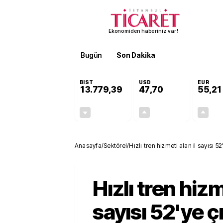
Ekonomiden haberiniz var!
Bugün
Son Dakika
Finans
EKST
BIST
USD
EUR
13.779,39
47,70
55,21
-0,14%
+0,15%
-19,42
0,07
Anasayfa
/
Sektörel
/
Hızlı tren hizmeti alan il sayısı 5
Hızlı tren hizm
sayısı 52'ye 