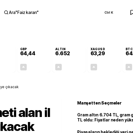
Ara
"
Faiz kararı
"
Ctrl K
RA
GBP
ALTIN
XAGUSD
BTC
64,44
6.652
63,29
64
+0,35%
+0,41%
+2,45%
+2,91%
0,19
0,26
158,98
1,79
2'ye çıkacak
Manşetten Seçmeler
eti alan il
Gram altın 6.704 TL, gram
TL oldu: Fiyatlar neden yük
çıkacak
Piyasaların beklediği veri g