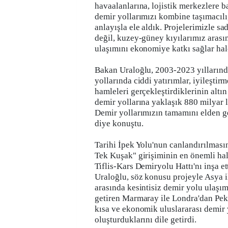
havaalanlarına, lojistik merkezlere b
demir yollarımızı kombine taşımacılı
anlayışla ele aldık. Projelerimizle s
değil, kuzey-güney kıyılarımız arası
ulaşımını ekonomiye katkı sağlar hal
Bakan Uraloğlu, 2003-2023 yıllarınd
yollarında ciddi yatırımlar, iyileşti
hamleleri gerçekleştirdiklerinin altın
demir yollarına yaklaşık 880 milyar l
Demir yollarımızın tamamını elden ge
diye konuştu.
Tarihi İpek Yolu'nun canlandırılması
Tek Kuşak" girişiminin en önemli ha
Tiflis-Kars Demiryolu Hattı'nı inşa ett
Uraloğlu, söz konusu projeyle Asya i
arasında kesintisiz demir yolu ulaş
getiren Marmaray ile Londra'dan Peki
kısa ve ekonomik uluslararası demir
oluşturduklarını dile getirdi.