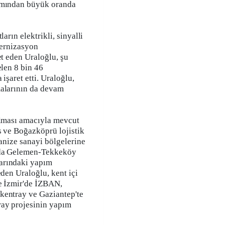
nımından büyük oranda
arın elektrikli, sinyalli
odernizasyon
et eden Uraloğlu, şu
elen 8 bin 46
işaret etti. Uraloğlu,
malarının da devam
ılması amacıyla mevcut
s ve Boğazköprü lojistik
ganize sanayi bölgelerine
a da Gelemen-Tekkeköy
arındaki yapım
eden Uraloğlu, kent içi
se İzmir'de İZBAN,
kentray ve Gaziantep'te
ay projesinin yapım