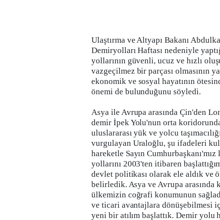
Ulaştırma ve Altyapı Bakanı Abdulka
Demiryolları Haftası nedeniyle yaptı
yollarının güvenli, ucuz ve hızlı olu
vazgeçilmez bir parçası olmasının y
ekonomik ve sosyal hayatının ötesinde
önemi de bulunduğunu söyledi.
Asya ile Avrupa arasında Çin'den Lo
demir İpek Yolu'nun orta koridorunda
uluslararası yük ve yolcu taşımacılığ
vurgulayan Uraloğlu, şu ifadeleri ku
hareketle Sayın Cumhurbaşkanı'mız l
yollarını 2003'ten itibaren başlattığ
devlet politikası olarak ele aldık ve 
belirledik. Asya ve Avrupa arasında 
ülkemizin coğrafi konumunun sağladı
ve ticari avantajlara dönüşebilmesi i
yeni bir atılım başlattık. Demir yolu 