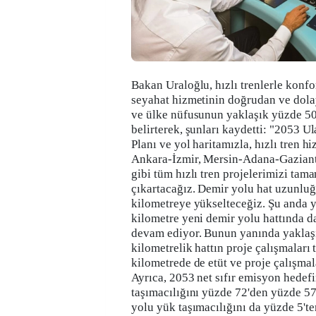
Bakan Uraloğlu, hızlı trenlerle konfo
seyahat hizmetinin doğrudan ve dola
ve ülke nüfusunun yaklaşık yüzde 50'
belirterek, şunları kaydetti: "2053 U
Planı ve yol haritamızla, hızlı tren hi
Ankara-İzmir, Mersin-Adana-Gaziant
gibi tüm hızlı tren projelerimizi ta
çıkartacağız. Demir yolu hat uzunlu
kilometreye yükselteceğiz. Şu anda y
kilometre yeni demir yolu hattında d
devam ediyor. Bunun yanında yaklaş
kilometrelik hattın proje çalışmalar
kilometrede de etüt ve proje çalışmal
Ayrıca, 2053 net sıfır emisyon hedefi
taşımacılığını yüzde 72'den yüzde 5
yolu yük taşımacılığını da yüzde 5't