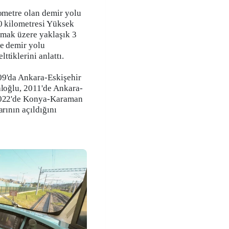
lometre olan demir yolu
0 kilometresi Yüksek
olmak üzere yaklaşık 3
ce demir yolu
tiklerini anlattı.
09'da Ankara-Eskişehir
aloğlu, 2011'de Ankara-
 2022'de Konya-Karaman
arının açıldığını