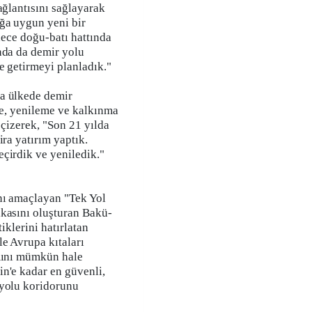
ağlantısını sağlayarak
ğa uygun yeni bir
adece doğu-batı hattında
nda da demir yolu
e getirmeyi planladık."
a ülkede demir
rme, yenileme ve kalkınma
 çizerek, "Son 21 yılda
ira yatırım yaptık.
çirdik ve yeniledik."
nı amaçlayan "Tek Yol
lkasını oluşturan Bakü-
iklerini hatırlatan
le Avrupa kıtaları
ımını mümkün hale
n'e kadar en güvenli,
 yolu koridorunu