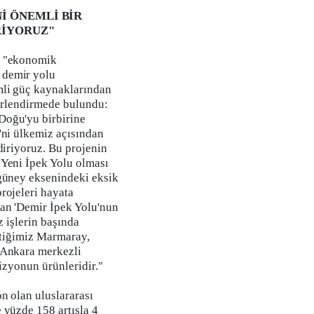
Nİ ÖNEMLİ BİR
RİYORUZ"
n "ekonomik
 demir yolu
mli güç kaynaklarından
ğerlendirmede bulundu:
Doğu'yu birbirine
'ni ülkemiz açısından
diriyoruz. Bu projenin
 Yeni İpek Yolu olması
-güney eksenindeki eksik
rojeleri hayata
nan 'Demir İpek Yolu'nun
z işlerin başında
ettiğimiz Marmaray,
 Ankara merkezli
vizyonun ürünleridir."
n olan uluslararası
 yüzde 158 artışla 4