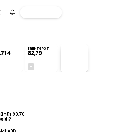
ÜYE
CANLI BORSA
Girişi
BRENTSPOT
.714
82,79
PİYASA
VERİLERİ
+0,46%
+0,01%
+0,00
0,01
 gümüş 99.70
seldi?
eldi: ABD