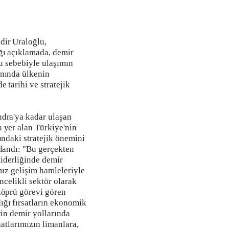
dir Uraloğlu,
ğı açıklamada, demir
şu sebebiyle ulaşımın
anında ülkenin
 tarihi ve stratejik
ndra'ya kadar ulaşan
 yer alan Türkiye'nin
ındaki stratejik önemini
llandı: "Bu gerçekten
iderliğinde demir
ımız gelişim hamleleriyle
öncelikli sektör olarak
köprü görevi gören
ğı fırsatların ekonomik
çin demir yollarında
hatlarımızın limanlara,