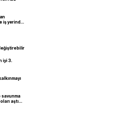
man
e iş yerinde
eğiştirebilir
iyi 3.
kalkınmayı
ne savunma
oları aştı