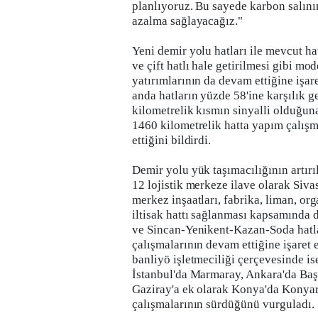
planlıyoruz. Bu sayede karbon salı
azalma sağlayacağız."
Yeni demir yolu hatları ile mevcut hatl
ve çift hatlı hale getirilmesi gibi m
yatırımlarının da devam ettiğine işar
anda hatların yüzde 58'ine karşılık g
kilometrelik kısmın sinyalli olduğuna 
1460 kilometrelik hatta yapım çalış
ettiğini bildirdi.
Demir yolu yük taşımacılığının artır
12 lojistik merkeze ilave olarak Siva
merkez inşaatları, fabrika, liman, or
iltisak hattı sağlanması kapsamınd
ve Sincan-Yenikent-Kazan-Soda hatl
çalışmalarının devam ettiğine işaret 
banliyö işletmeciliği çerçevesinde i
İstanbul'da Marmaray, Ankara'da Baş
Gaziray'a ek olarak Konya'da Konyar
çalışmalarının sürdüğünü vurguladı.