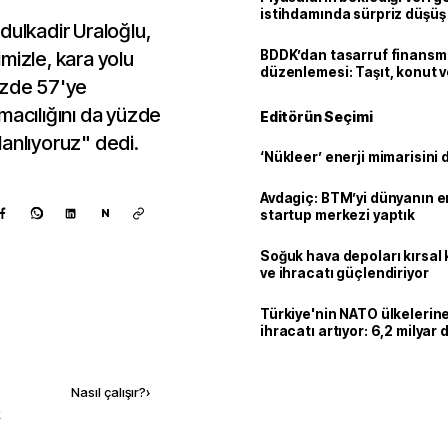
istihdamında sürpriz düşüş
dulkadir Uraloğlu,
mizle, kara yolu
BDDK’dan tasarruf finans
düzenlemesi: Taşıt, konut v
üzde 57'ye
limitler değişti
macılığını da yüzde
Editörün Seçimi
anlıyoruz" dedi.
‘Nükleer’ enerji mimarisini d
Avdagiç: BTM’yi dünyanın en 
N
startup merkezi yaptık
Soğuk hava depoları kırsal 
ve ihracatı güçlendiriyor
Türkiye'nin NATO ülkeleri
ihracatı artıyor: 6,2 milyar d
milyar doları aştı
Kaynak ekle
Nasıl çalışır?
›
k