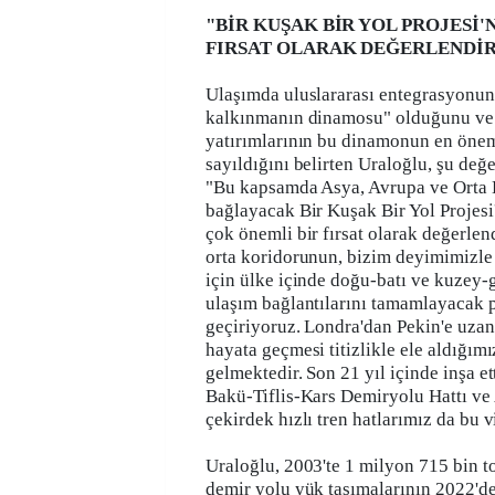
"BİR KUŞAK BİR YOL PROJESİ'
FIRSAT OLARAK DEĞERLENDİ
Ulaşımda uluslararası entegrasyonu
kalkınmanın dinamosu" olduğunu ve
yatırımlarının bu dinamonun en öne
sayıldığını belirten Uraloğlu, şu de
"Bu kapsamda Asya, Avrupa ve Orta 
bağlayacak Bir Kuşak Bir Yol Projesi
çok önemli bir fırsat olarak değerlen
orta koridorunun, bizim deyimimizle
için ülke içinde doğu-batı ve kuzey
ulaşım bağlantılarını tamamlayacak p
geçiriyoruz. Londra'dan Pekin'e uza
hayata geçmesi titizlikle ele aldığımı
gelmektedir. Son 21 yıl içinde inşa 
Bakü-Tiflis-Kars Demiryolu Hattı ve
çekirdek hızlı tren hatlarımız da bu 
Uraloğlu, 2003'te 1 milyon 715 bin to
demir yolu yük taşımalarının 2022'de