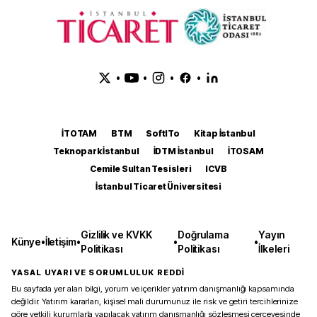
•
•
•
•
İTOTAM
BTM
SoftITo
Kitap İstanbul
Teknopark İstanbul
İDTM İstanbul
İTOSAM
Cemile Sultan Tesisleri
ICVB
İstanbul Ticaret Üniversitesi
Gizlilik ve KVKK
Doğrulama
Yayın
Künye
•
İletişim
•
•
•
Politikası
Politikası
İlkeleri
YASAL UYARI VE SORUMLULUK REDDİ
Bu sayfada yer alan bilgi, yorum ve içerikler yatırım danışmanlığı kapsamında
değildir. Yatırım kararları, kişisel mali durumunuz ile risk ve getiri tercihlerinize
göre yetkili kurumlarla yapılacak yatırım danışmanlığı sözleşmesi çerçevesinde