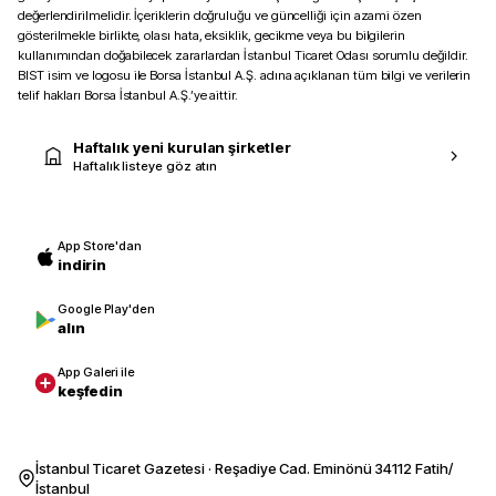
değerlendirilmelidir. İçeriklerin doğruluğu ve güncelliği için azami özen
gösterilmekle birlikte, olası hata, eksiklik, gecikme veya bu bilgilerin
kullanımından doğabilecek zararlardan İstanbul Ticaret Odası sorumlu değildir.
BIST isim ve logosu ile Borsa İstanbul A.Ş. adına açıklanan tüm bilgi ve verilerin
telif hakları Borsa İstanbul A.Ş.’ye aittir.
Haftalık yeni kurulan şirketler
Haftalık listeye göz atın
App Store'dan
indirin
Google Play'den
alın
App Galeri ile
keşfedin
İstanbul Ticaret Gazetesi · Reşadiye Cad. Eminönü 34112 Fatih/
İstanbul