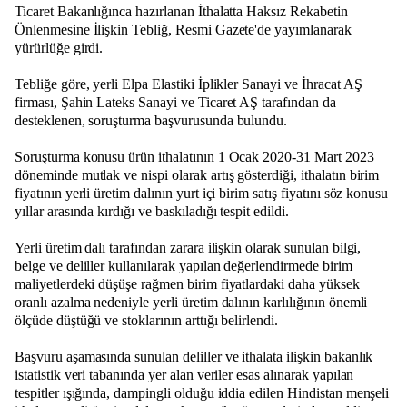
Ticaret Bakanlığınca hazırlanan İthalatta Haksız Rekabetin
Önlenmesine İlişkin Tebliğ, Resmi Gazete'de yayımlanarak
yürürlüğe girdi.
Tebliğe göre, yerli Elpa Elastiki İplikler Sanayi ve İhracat AŞ
firması, Şahin Lateks Sanayi ve Ticaret AŞ tarafından da
desteklenen, soruşturma başvurusunda bulundu.
Soruşturma konusu ürün ithalatının 1 Ocak 2020-31 Mart 2023
döneminde mutlak ve nispi olarak artış gösterdiği, ithalatın birim
fiyatının yerli üretim dalının yurt içi birim satış fiyatını söz konusu
yıllar arasında kırdığı ve baskıladığı tespit edildi.
Yerli üretim dalı tarafından zarara ilişkin olarak sunulan bilgi,
belge ve deliller kullanılarak yapılan değerlendirmede birim
maliyetlerdeki düşüşe rağmen birim fiyatlardaki daha yüksek
oranlı azalma nedeniyle yerli üretim dalının karlılığının önemli
ölçüde düştüğü ve stoklarının arttığı belirlendi.
Başvuru aşamasında sunulan deliller ve ithalata ilişkin bakanlık
istatistik veri tabanında yer alan veriler esas alınarak yapılan
tespitler ışığında, dampingli olduğu iddia edilen Hindistan menşeli