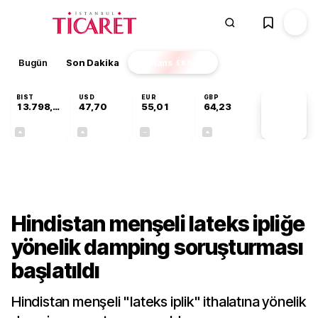
Bugün
Son Dakika
Finans
EKSTRA
BIST
USD
EUR
GBP
13.798,82
47,70
55,01
64,23
PİYASA
VERİLERİ
+0,70%
+0,16%
+0,00%
+0,09%
Sektörel
Hindistan menşeli lateks ipliğe
yönelik damping soruşturması
başlatıldı
Hindistan menşeli "lateks iplik" ithalatına yönelik