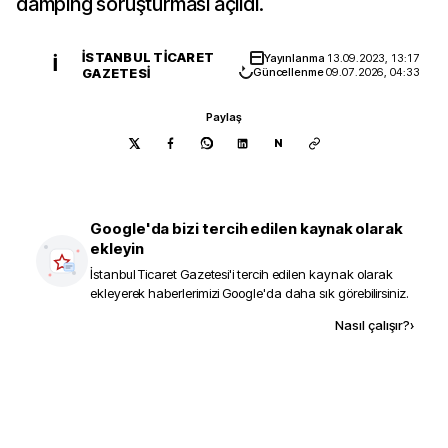
damping soruşturması açıldı.
İSTANBUL TICARET
Yayınlanma
13.09.2023, 13:17
İ
GAZETESI
Güncellenme
09.07.2026, 04:33
Paylaş
N
Google'da bizi tercih edilen kaynak olarak
ekleyin
İstanbul Ticaret Gazetesi
'i tercih edilen kaynak olarak
ekleyerek haberlerimizi Google'da daha sık görebilirsiniz.
Kaynak ekle
Nasıl çalışır?
›