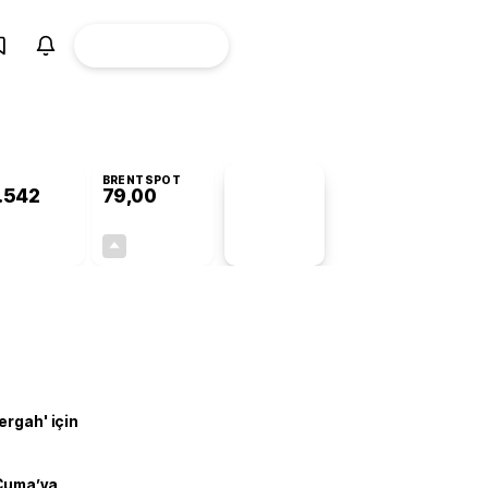
ÜYE
CANLI BORSA
Girişi
BRENTSPOT
.542
79,00
PİYASA
VERİLERİ
+0,74%
+0,11%
+0,00
0,09
ergah' için
 Cuma’ya