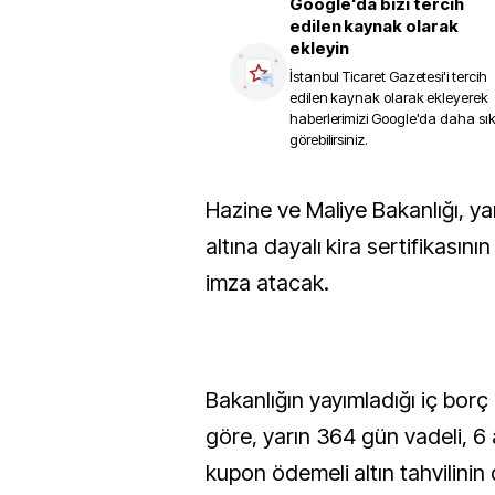
Google'da bizi tercih
edilen kaynak olarak
ekleyin
İstanbul Ticaret Gazetesi
'i tercih
edilen kaynak olarak ekleyerek
haberlerimizi Google'da daha sı
görebilirsiniz.
Hazine ve Maliye Bakanlığı, yarın altın tahvili ile
altına dayalı kira sertifikasın
imza atacak.
Bakanlığın yayımladığı iç borç
göre, yarın 364 gün vadeli, 6
kupon ödemeli altın tahvilinin