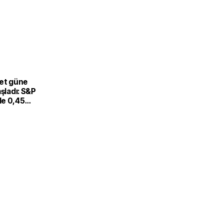
eet güne
aşladı: S&P
e 0,45