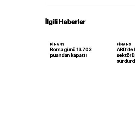
İlgili Haberler
FINANS
FINANS
Borsa günü 13.703
ABD’de 
puandan kapattı
sektörü
sürdürd
endeksi 