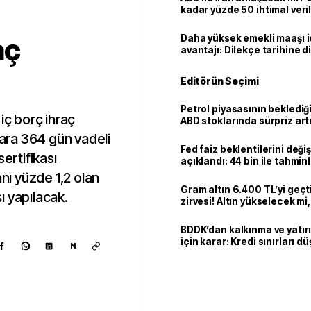
kadar yüzde 50 ihtimal veril
aç
Daha yüksek emekli maaşı 
avantajı: Dilekçe tarihine d
Editörün Seçimi
Petrol piyasasının beklediği 
iç borç ihraç
ABD stoklarında sürpriz art
lara 364 gün vadeli
Fed faiz beklentilerini deği
 sertifikası
açıklandı: 44 bin ile tahmin
kaldı
anı yüzde 1,2 olan
Gram altın 6.400 TL’yi geçti
ı yapılacak.
zirvesi! Altın yükselecek m
mi?
BDDK’dan kalkınma ve yatır
için karar: Kredi sınırları d
N