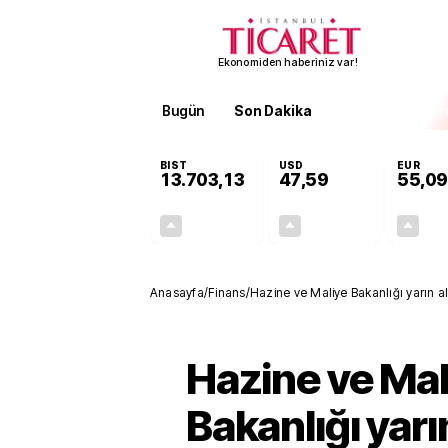
Ekonomiden haberiniz var!
Bugün
Son Dakika
Finans
EKST
BIST
USD
EUR
13.703,13
47,59
55,09
+0,11%
+0,05%
15,20
0,02
Anasayfa
/
Finans
/
Hazine ve Maliye Bakanlığı yarın alt
Hazine ve Mal
Bakanlığı yarın