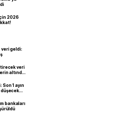
di
için 2026
ikkat!
veri geldi:
ış
ştirecek veri
lerin altında
: Son 1 ayın
i, düşecek
ım bankaları
üşürüldü