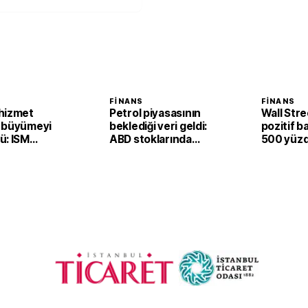
FINANS
FINANS
hizmet
Petrol piyasasının
Wall Str
 büyümeyi
beklediği veri geldi:
pozitif b
ü: ISM
ABD stoklarında
500 yüzd
54,1’e çıktı
sürpriz artış
yükseldi