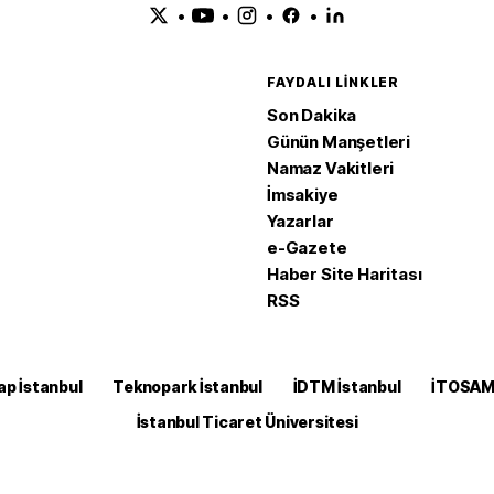
•
•
•
•
FAYDALI LINKLER
Son Dakika
Günün Manşetleri
Namaz Vakitleri
İmsakiye
Yazarlar
e-Gazete
Haber Site Haritası
RSS
ap İstanbul
Teknopark İstanbul
İDTM İstanbul
İTOSA
İstanbul Ticaret Üniversitesi