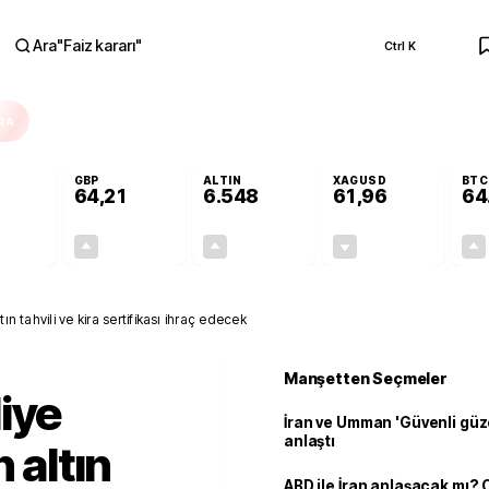
Ara
"
Faiz kararı
"
Ctrl K
RA
GBP
ALTIN
XAGUSD
BTC
64,21
6.548
61,96
64
+0,15%
+0,17%
+0,80%
-0,13%
0,08
0,11
52,24
-0,08
ın tahvili ve kira sertifikası ihraç edecek
Manşetten Seçmeler
iye
İran ve Umman 'Güvenli güz
anlaştı
 altın
ABD ile İran anlaşacak mı?