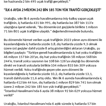
ise haziranda 2 bin 495 uçak trafiği gerçekleşti."
"İLK 6 AYDA 2 MİLYON 242 BİN 185 TON YÜK TRAFİĞİ GERÇEKLEŞTİ"
Uraloğlu, yılın ilk 6 ayında havalimanlarına iniş-kalkış yapan uçak
trafiğinin, iç hatlarda 431 bin 991, dış hatlarda ise 387 bin 113'e
ulaştığına işaret ederek, "Bu dönemle üst geçişlerle birlikte 1 milyon
71 bin 801 uçak trafiğine ulaşıldı." değerlendirmesinde bulundu.
Bu dönemde hizmet verilen uçak trafiğinin 2023 yılının aynı dönemi ile
kıyaslandığında iç hatlarda yüzde 3,8, dış hatlarda yüzde 9,3 olmak
üzere üst geçişler dahil yüzde 8 artış gösterdiğini aktaran Uraloğlu, şu
bilgileri paylaştı: "Türkiye geneli havalimanlarında iç hat yolcu trafiğinin
46 milyon 157 bin 20'ye, dış hat yolcu trafiğinin 58 milyon 568 bin
244'e, transit yolcu sayısının ise 108 bin 126'ya ulaştığı bu dönemde
direkt ve transit yolcularla birlikte 104 milyon 833 bin 309 yolcuya
hizmet verildi. Yolcu trafiğinde geçen yılın aynı dönemi ile
kıyaslandığında iç hatlarda yüzde 10,2, dış hatlarda yüzde 13,1,
transit dahil yüzde 11,6 artış oldu. Yılın ilk 6 ayında havalimanlarında iç
hatlarda 412 bin 44 ton, dış hatlarda 1 milyon 829 bin 741 ton olmak
üzere 2 milyon 242 bin 185 ton yük trafiği gerçekleşti."
"İstanbul Havalimanı'nda 6 ayda 38 milyon 92 bin 629 yolcuya hizmet
verildi"
Uraloğlu, İstanbul Havalimanı'nda 6 aylık sürede iç hatlarda 57 bin