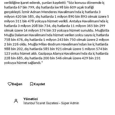
verildiğine işaret ederek, şunları kaydetti: "Söz konusu dönemde iç
hatlarda 67 bin 799, dış hatlarda ise 98 bin 609 uçak trafiği
gerçekleşti. İzmir Adnan Menderes Havalimanı'nda iç hatlarda 3
milyon 420 bin 585, dış hatlarda 1 milyon 890 bin 893 olmak üzere 5
milyon 311 bin 478 yolcuya hizmet verildi. Antalya Havalimanı'nda iç
hatlarda 3 milyon 208 bin 734, dış hatlarda 11 milyon 365 bin 299
olmak üzere 14 milyon 574 bin 33 yolcuya hizmet sunuldu. Muğla'da
Muğla Dalaman Havalimanı'nda hizmet verilen yolcu sayısı iç hatlarda
758 bin 476, dış hatlarda 1 milyon 243 bin 750 olmak üzere 2 milyon
2 bin 226 oldu. Muğla Milas-Bodrum Havalimanı'ndan ise iç hatlarda
988 bin 202, dış hatlarda 585 bin 921 olmak üzere 1 milyon 574 bin
123 yolcu hizmet aldı. Gazipaşa Alanya Havalimanı'nda da iç hatlarda
228 bin 685, dış hatlarda 200 bin 546 olmak üzere 429 bin 231
yolcuya hizmet sağlandı."
Beğen
Kaydet
Yönetici
İstanbul Ticaret Gazetesi – Süper Admin