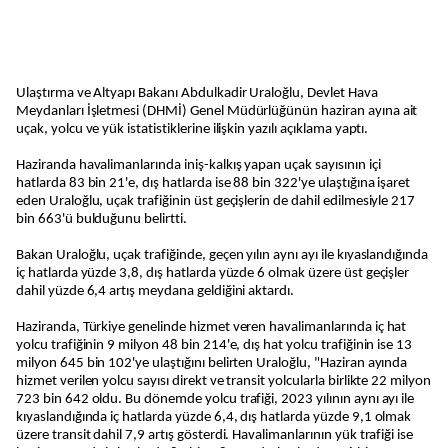
Ulaştırma ve Altyapı Bakanı Abdulkadir Uraloğlu, Devlet Hava
Meydanları İşletmesi (DHMİ) Genel Müdürlüğünün haziran ayına ait
uçak, yolcu ve yük istatistiklerine ilişkin yazılı açıklama yaptı.
Haziranda havalimanlarında iniş-kalkış yapan uçak sayısının içi
hatlarda 83 bin 21'e, dış hatlarda ise 88 bin 322'ye ulaştığına işaret
eden Uraloğlu, uçak trafiğinin üst geçişlerin de dahil edilmesiyle 217
bin 663'ü bulduğunu belirtti.
Bakan Uraloğlu, uçak trafiğinde, geçen yılın aynı ayı ile kıyaslandığında
iç hatlarda yüzde 3,8, dış hatlarda yüzde 6 olmak üzere üst geçişler
dahil yüzde 6,4 artış meydana geldiğini aktardı.
Haziranda, Türkiye genelinde hizmet veren havalimanlarında iç hat
yolcu trafiğinin 9 milyon 48 bin 214'e, dış hat yolcu trafiğinin ise 13
milyon 645 bin 102'ye ulaştığını belirten Uraloğlu, "Haziran ayında
hizmet verilen yolcu sayısı direkt ve transit yolcularla birlikte 22 milyon
723 bin 642 oldu. Bu dönemde yolcu trafiği, 2023 yılının aynı ayı ile
kıyaslandığında iç hatlarda yüzde 6,4, dış hatlarda yüzde 9,1 olmak
üzere transit dahil 7,9 artış gösterdi. Havalimanlarının yük trafiği ise