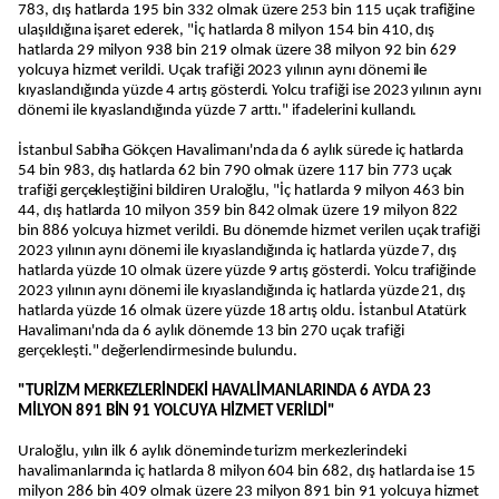
783, dış hatlarda 195 bin 332 olmak üzere 253 bin 115 uçak trafiğine
ulaşıldığına işaret ederek, "İç hatlarda 8 milyon 154 bin 410, dış
hatlarda 29 milyon 938 bin 219 olmak üzere 38 milyon 92 bin 629
yolcuya hizmet verildi. Uçak trafiği 2023 yılının aynı dönemi ile
kıyaslandığında yüzde 4 artış gösterdi. Yolcu trafiği ise 2023 yılının aynı
dönemi ile kıyaslandığında yüzde 7 arttı." ifadelerini kullandı.
İstanbul Sabiha Gökçen Havalimanı'nda da 6 aylık sürede iç hatlarda
54 bin 983, dış hatlarda 62 bin 790 olmak üzere 117 bin 773 uçak
trafiği gerçekleştiğini bildiren Uraloğlu, "İç hatlarda 9 milyon 463 bin
44, dış hatlarda 10 milyon 359 bin 842 olmak üzere 19 milyon 822
bin 886 yolcuya hizmet verildi. Bu dönemde hizmet verilen uçak trafiği
2023 yılının aynı dönemi ile kıyaslandığında iç hatlarda yüzde 7, dış
hatlarda yüzde 10 olmak üzere yüzde 9 artış gösterdi. Yolcu trafiğinde
2023 yılının aynı dönemi ile kıyaslandığında iç hatlarda yüzde 21, dış
hatlarda yüzde 16 olmak üzere yüzde 18 artış oldu. İstanbul Atatürk
Havalimanı'nda da 6 aylık dönemde 13 bin 270 uçak trafiği
gerçekleşti." değerlendirmesinde bulundu.
"TURİZM MERKEZLERİNDEKİ HAVALİMANLARINDA 6 AYDA 23
MİLYON 891 BİN 91 YOLCUYA HİZMET VERİLDİ"
Uraloğlu, yılın ilk 6 aylık döneminde turizm merkezlerindeki
havalimanlarında iç hatlarda 8 milyon 604 bin 682, dış hatlarda ise 15
milyon 286 bin 409 olmak üzere 23 milyon 891 bin 91 yolcuya hizmet