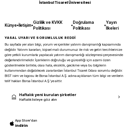
İstanbul Ticaret Üniversitesi
Gizlilik ve KVKK
Doğrulama
Yayın
Künye
•
İletişim
•
•
•
Politikası
Politikası
İlkeleri
YASAL UYARI VE SORUMLULUK REDDİ
Bu sayfada yer alan bilgi, yorum ve içerikler yatırım danışmanlığı kapsamında
değildir. Yatırım kararları, kişisel mali durumunuz ile risk ve getiri tercihlerinize
göre yetkili kurumlarla yapılacak yatırım danışmanlığı sözleşmesi çerçevesinde
değerlendirilmelidir. İçeriklerin doğruluğu ve güncelliği için azami özen
gösterilmekle birlikte, olası hata, eksiklik, gecikme veya bu bilgilerin
kullanımından doğabilecek zararlardan İstanbul Ticaret Odası sorumlu değildir.
BIST isim ve logosu ile Borsa İstanbul A.Ş. adına açıklanan tüm bilgi ve verilerin
telif hakları Borsa İstanbul A.Ş.’ye aittir.
Haftalık yeni kurulan şirketler
Haftalık listeye göz atın
App Store'dan
indirin