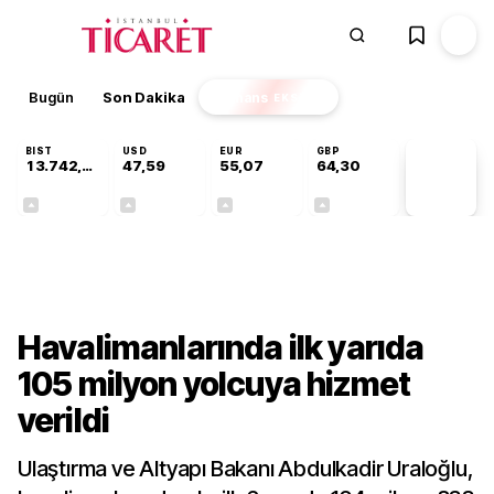
Bugün
Son Dakika
Finans
EKSTRA
BIST
USD
EUR
GBP
13.742,64
47,59
55,07
64,30
PİYASA
VERİLERİ
+0,29%
+0,06%
+0,10%
+0,32%
Sektörel
Havalimanlarında ilk yarıda
105 milyon yolcuya hizmet
verildi
Ulaştırma ve Altyapı Bakanı Abdulkadir Uraloğlu,