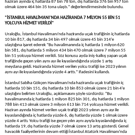
haziran ayında iç hatlarda 87 bin 78 ton, dış hatlarda 376 bin 957 ton
olmak üzere 464 bin 35 tona ulaştı." değerlendirmesinde bulundu.
"İSTANBUL HAVALİMANI'NDA HAZİRANDA 7 MİLYON 55 BİN 51
YOLCUYA HİZMET VERİLDİ"
Uraloğlu, İstanbul Havalimanı'nda haziranda uçak trafiğinin iç hatlarda
10 bin 817, dış hatlarda 34 bin 497 olmak üzere 45 bin 314'e
ulaştığına işaret ederek "Bu havalimanında iç hatlarda 1 milyon 620
bin 581, dış hatlarda 5 milyon 434 bin 470 olmak üzere 7 milyon 55
bin 51 yolcuya hizmet verildi. Söz konusu ayda iniş-kalkış yapan uçak
trafiğinde geçen yılın aynı ayı ile kıyaslandığında yüzde 1 artış
meydana geldi. Haziranda hizmet verilen yolcu trafiği ise 2023 yılının
aynı ayı ile kıyaslandığında yüzde 4 arttı." ifadesini kullandı.
İstanbul Sabiha Gökçen Havalimanı'nda haziranda uçak trafiğinin iç
hatlarda 10 bin 151, dış hatlarda 10 bin 853 olmak üzere 21 bin 4'e
ulaştığını belirten Uraloğlu, açıklamasını şöyle sürdürdü: "Bu
havalimanında iç hatlarda 1 milyon 825 bin 301, dış hatlarda 1 milyon
788 bin 413 olmak üzere 3 milyon 613 bin 714 yolcuya hizmet verildi.
Haziran ayında hizmet verilen uçak trafiği 2023 yılının aynı ayı ile
kıyaslandığında iç hatlarda yüzde 6, dış hatlarda yüzde 1 olmak üzere
yüzde 4 arttı. Yolcu trafiği ise geçen yılın aynı ayıyla kıyaslandığında iç
hatlarda 19, dış hatlarda yüzde 7 olmak üzere 13 artış gösterdi. Genel
havacılık faaliyetlerinin devam ettiği İstanbul Atatürk Havalimanı'nda