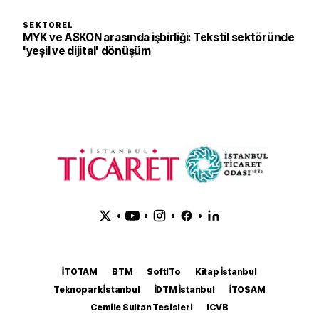
SEKTÖREL
MYK ve ASKON arasında işbirliği: Tekstil sektöründe
'yeşil ve dijital' dönüşüm
•
•
•
•
İTOTAM
BTM
SoftITo
Kitap İstanbul
Teknopark İstanbul
İDTM İstanbul
İTOSAM
Cemile Sultan Tesisleri
ICVB