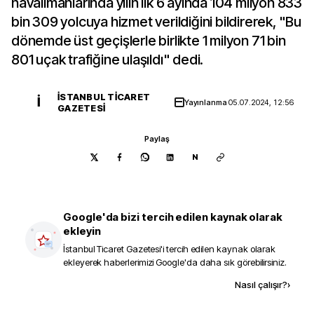
havalimanlarında yılın ilk 6 ayında 104 milyon 833
bin 309 yolcuya hizmet verildiğini bildirerek, "Bu
dönemde üst geçişlerle birlikte 1 milyon 71 bin
801 uçak trafiğine ulaşıldı" dedi.
İSTANBUL TICARET
İ
Yayınlanma
05.07.2024, 12:56
GAZETESI
Paylaş
N
Google'da bizi tercih edilen kaynak olarak
ekleyin
İstanbul Ticaret Gazetesi
'i tercih edilen kaynak olarak
ekleyerek haberlerimizi Google'da daha sık görebilirsiniz.
Kaynak ekle
Nasıl çalışır?
›