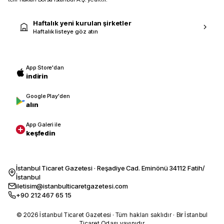
Haftalık yeni kurulan şirketler
Haftalık listeye göz atın
App Store'dan
indirin
Google Play'den
alın
App Galeri ile
keşfedin
İstanbul Ticaret Gazetesi · Reşadiye Cad. Eminönü 34112 Fatih/
İstanbul
iletisim@istanbulticaretgazetesi.com
+90 212 467 65 15
© 2026 İstanbul Ticaret Gazetesi · Tüm hakları saklıdır · Bir İstanbul
Ticaret Odası yayınıdır