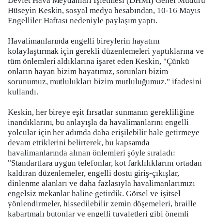
Devlet Hava Meydanları İşletmesi (DHMİ) Genel Müdürü
Hüseyin Keskin, sosyal medya hesabından, 10-16 Mayıs
Engelliler Haftası nedeniyle paylaşım yaptı.
Havalimanlarında engelli bireylerin hayatını
kolaylaştırmak için gerekli düzenlemeleri yaptıklarına ve
tüm önlemleri aldıklarına işaret eden Keskin, "Çünkü
onların hayatı bizim hayatımız, sorunları bizim
sorunumuz, mutlulukları bizim mutluluğumuz." ifadesini
kullandı.
Keskin, her bireye eşit fırsatlar sunmanın gerekliliğine
inandıklarını, bu anlayışla da havalimanlarını engelli
yolcular için her adımda daha erişilebilir hale getirmeye
devam ettiklerini belirterek, bu kapsamda
havalimanlarında alınan önlemleri şöyle sıraladı:
"Standartlara uygun telefonlar, kot farklılıklarını ortadan
kaldıran düzenlemeler, engelli dostu giriş-çıkışlar,
dinlenme alanları ve daha fazlasıyla havalimanlarımızı
engelsiz mekanlar haline getirdik. Görsel ve işitsel
yönlendirmeler, hissedilebilir zemin döşemeleri, braille
kabartmalı butonlar ve engelli tuvaletleri gibi önemli