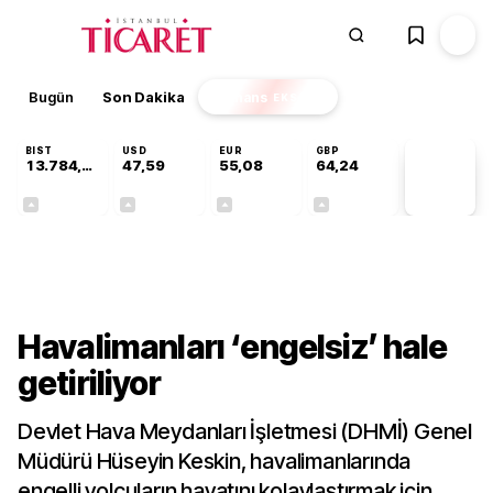
Bugün
Son Dakika
Finans
EKSTRA
BIST
USD
EUR
GBP
13.784,87
47,59
55,08
64,24
PİYASA
VERİLERİ
+0,60%
+0,06%
+0,13%
+0,22%
Gündem
Havalimanları ‘engelsiz’ hale
getiriliyor
Devlet Hava Meydanları İşletmesi (DHMİ) Genel
Müdürü Hüseyin Keskin, havalimanlarında
engelli yolcuların hayatını kolaylaştırmak için