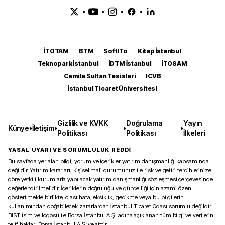
•
•
•
•
İTOTAM
BTM
SoftITo
Kitap İstanbul
Teknopark İstanbul
İDTM İstanbul
İTOSAM
Cemile Sultan Tesisleri
ICVB
İstanbul Ticaret Üniversitesi
Gizlilik ve KVKK
Doğrulama
Yayın
Künye
•
İletişim
•
•
•
Politikası
Politikası
İlkeleri
YASAL UYARI VE SORUMLULUK REDDİ
Bu sayfada yer alan bilgi, yorum ve içerikler yatırım danışmanlığı kapsamında
değildir. Yatırım kararları, kişisel mali durumunuz ile risk ve getiri tercihlerinize
göre yetkili kurumlarla yapılacak yatırım danışmanlığı sözleşmesi çerçevesinde
değerlendirilmelidir. İçeriklerin doğruluğu ve güncelliği için azami özen
gösterilmekle birlikte, olası hata, eksiklik, gecikme veya bu bilgilerin
kullanımından doğabilecek zararlardan İstanbul Ticaret Odası sorumlu değildir.
BIST isim ve logosu ile Borsa İstanbul A.Ş. adına açıklanan tüm bilgi ve verilerin
telif hakları Borsa İstanbul A.Ş.’ye aittir.