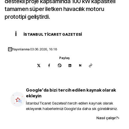
destekli proje kapsamında 100 kW kapasiteli
tamamen süper iletken havacılık motoru
prototipi geliştirdi.
İ
İSTANBUL TICARET GAZETESI
Yayınlanma
03.06.2026, 16:18
Paylaş
N
Google'da bizi tercih edilen kaynak olarak
ekleyin
İstanbul Ticaret Gazetesi
'i tercih edilen kaynak olarak
ekleyerek haberlerimizi Google'da daha sık görebilirsiniz.
Kaynak ekle
Nasıl çalışır?
›