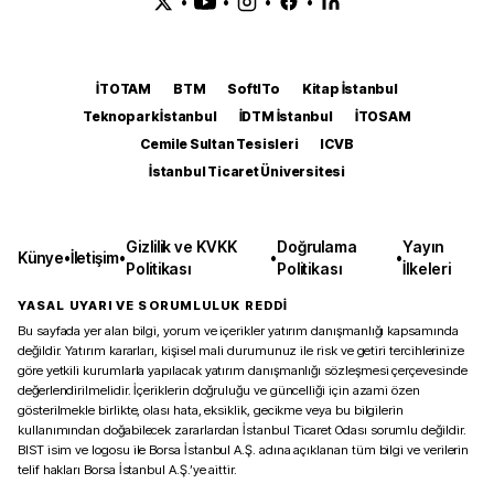
•
•
•
•
İTOTAM
BTM
SoftITo
Kitap İstanbul
Teknopark İstanbul
İDTM İstanbul
İTOSAM
Cemile Sultan Tesisleri
ICVB
İstanbul Ticaret Üniversitesi
Gizlilik ve KVKK
Doğrulama
Yayın
Künye
•
İletişim
•
•
•
Politikası
Politikası
İlkeleri
YASAL UYARI VE SORUMLULUK REDDİ
Bu sayfada yer alan bilgi, yorum ve içerikler yatırım danışmanlığı kapsamında
değildir. Yatırım kararları, kişisel mali durumunuz ile risk ve getiri tercihlerinize
göre yetkili kurumlarla yapılacak yatırım danışmanlığı sözleşmesi çerçevesinde
değerlendirilmelidir. İçeriklerin doğruluğu ve güncelliği için azami özen
gösterilmekle birlikte, olası hata, eksiklik, gecikme veya bu bilgilerin
kullanımından doğabilecek zararlardan İstanbul Ticaret Odası sorumlu değildir.
BIST isim ve logosu ile Borsa İstanbul A.Ş. adına açıklanan tüm bilgi ve verilerin
telif hakları Borsa İstanbul A.Ş.’ye aittir.