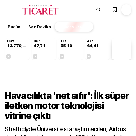
Bugün
Son Dakika
Finans
EKSTRA
BIST
USD
EUR
GBP
13.779,39
47,71
55,19
64,41
PİYASA
VERİLERİ
-0,14%
+0,18%
+0,32%
+0,38%
Teknoloji
Havacılıkta 'net sıfır': İlk süper
iletken motor teknolojisi
vitrine çıktı
Strathclyde Üniversitesi araştırmacıları, Airbus