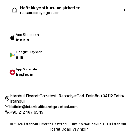
Haftalık yeni kurulan şirketler
Haftalık listeye göz atın
App Store'dan
indirin
Google Play'den
alın
App Galeri ile
keşfedin
İstanbul Ticaret Gazetesi · Reşadiye Cad. Eminönü 34112 Fatih/
İstanbul
iletisim@istanbulticaretgazetesi.com
+90 212 467 65 15
© 2026 İstanbul Ticaret Gazetesi · Tüm hakları saklıdır · Bir İstanbul
Ticaret Odası yayınıdır