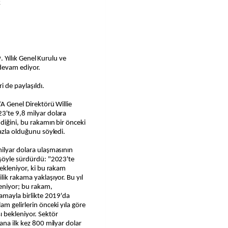
k
. Yıllık Genel Kurulu ve
 devam ediyor.
 de paylaşıldı.
TA Genel Direktörü Willie
3'te 9,8 milyar dolara
diğini, bu rakamın bir önceki
fazla olduğunu söyledi.
milyar dolara ulaşmasının
 şöyle sürdürdü: "2023'te
bekleniyor, ki bu rakam
lik rakama yaklaşıyor. Bu yıl
eniyor; bu rakam,
lamayla birlikte 2019'da
m gelirlerin önceki yıla göre
ı bekleniyor. Sektör
ana ilk kez 800 milyar dolar