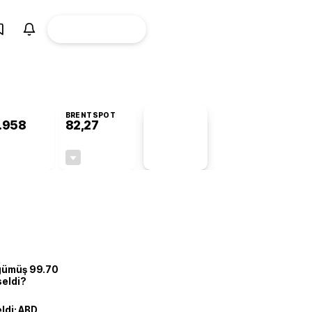
ÜYE
CANLI BORSA
Girişi
BRENTSPOT
.958
82,27
PİYASA
VERİLERİ
+0,28%
-0,62%
+0,00
-0,51
 gümüş 99.70
seldi?
eldi: ABD