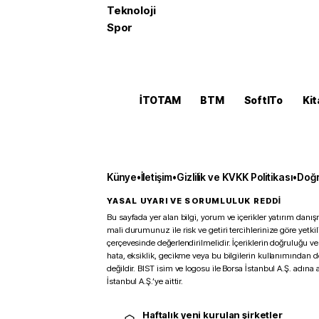
Teknoloji
Spor
İTOTAM
BTM
SoftITo
Kit
Künye
•
İletişim
•
Gizlilik ve KVKK Politikası
•
Doğr
YASAL UYARI VE SORUMLULUK REDDİ
Bu sayfada yer alan bilgi, yorum ve içerikler yatırım danışm
mali durumunuz ile risk ve getiri tercihlerinize göre yetk
çerçevesinde değerlendirilmelidir. İçeriklerin doğruluğu ve
hata, eksiklik, gecikme veya bu bilgilerin kullanımından 
değildir. BIST isim ve logosu ile Borsa İstanbul A.Ş. adına a
İstanbul A.Ş.’ye aittir.
Haftalık yeni kurulan şirketler