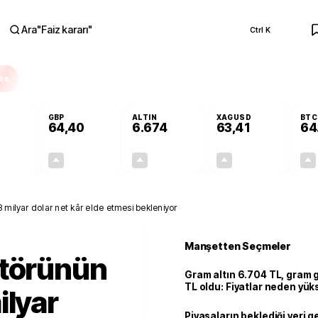
Ara
"
Faiz kararı
"
Ctrl K
RA
GBP
ALTIN
XAGUSD
BTC
64,40
6.674
63,41
64
+0,26%
+0,35%
+2,79%
+3,11%
0,14
0,22
181,30
1,91
 milyar dolar net kâr elde etmesi bekleniyor
Manşetten Seçmeler
ktörünün
Gram altın 6.704 TL, gram
TL oldu: Fiyatlar neden yük
ilyar
Piyasaların beklediği veri g