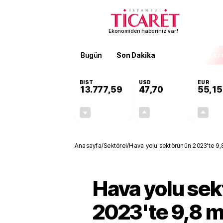
Ekonomiden haberiniz var!
Bugün
Son Dakika
Finans
EKST
BIST
USD
EUR
13.777,59
47,70
55,15
-0,15%
+0,17%
-21,22
0,08
Anasayfa
/
Sektörel
/
Hava yolu sektörünün 2023'te 9,8
Hava yolu se
2023'te 9,8 m