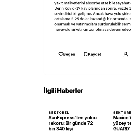
yakıt maliyetlerini absorbe etse bile seyaha
Derin Kovid-19 kayıplarından sonra, yüzde 1,2
sevindirici bir gelişme. Ancak hava yolu şirke
ortalama 2,25 dolar kazandığı bir ortamda, z
onarmak ve yatırımcılara sürdürülebilir serm
havayolu şirketi için zor olmaya devam edec
Beğen
Kaydet
İlgili Haberler
SEKTÖREL
SEKTÖR
SunExpress’ten yolcu
Maxion 
rekoru: Bir günde 72
yüzey te
bin 340 kişi
GUARD’ı 