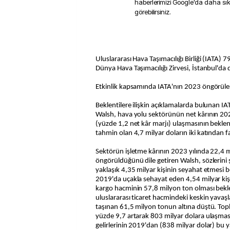
haberlerimizi Google'da daha sı
görebilirsiniz.
Uluslararası Hava Taşımacılığı Birliği (IATA) 79
Dünya Hava Taşımacılığı Zirvesi, İstanbul'da
Etkinlik kapsamında IATA'nın 2023 öngörüleri
Beklentilere ilişkin açıklamalarda bulunan IA
Walsh, hava yolu sektörünün net kârının 202
(yüzde 1,2 net kâr marjı) ulaşmasının beklen
tahmin olan 4,7 milyar doların iki katından 
Sektörün işletme kârının 2023 yılında 22,4 
öngörüldüğünü dile getiren Walsh, sözlerini
yaklaşık 4,35 milyar kişinin seyahat etmesi 
2019'da uçakla sehayat eden 4,54 milyar kişi
kargo hacminin 57,8 milyon ton olması bekl
uluslararası ticaret hacmindeki keskin yavaş
taşınan 61,5 milyon tonun altına düştü. Topla
yüzde 9,7 artarak 803 milyar dolara ulaşmas
gelirlerinin 2019'dan (838 milyar dolar) bu y