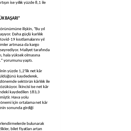
tışın ise yıllık yüzde 8,1 ile
ÜK BAŞARI"
örünümüne ilişkin, "Bu yıl
aşıyor. Daha güçlü karlılık
ovid-19 kısıtlamalarını yıl
cimler artmasa da kargo
 seyrediyor. Maliyet tarafında
arı, hala yüksek olmasına
edi." yorumunu yaptı.
nin yüzde 1,2'lik net kâr
görüldüğünü kaydederek,
r dönemde sektörün kârlılık ile
özüküyor. İkincisi ise net kâr
indeki kaydedilen 183,3
miştir. Hava yolu
önemi için ortalama net kâr
sinin sonunda girdiği
ğerlendirmelerde bulunarak
kler, bilet fiyatları artan