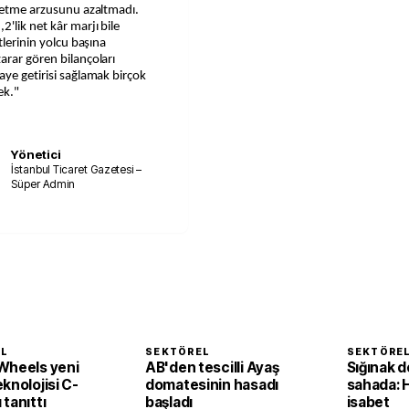
t etme arzusunu azaltmadı.
'lik net kâr marjı bile
tlerinin yolcu başına
arar gören bilançoları
aye getirisi sağlamak birçok
ek."
Yönetici
İstanbul Ticaret Gazetesi –
Süper Admin
EL
SEKTÖREL
SEKTÖRE
Wheels yeni
AB'den tescilli Ayaş
Sığınak d
knolojisi C-
domatesinin hasadı
sahada: 
tanıttı
başladı
isabet