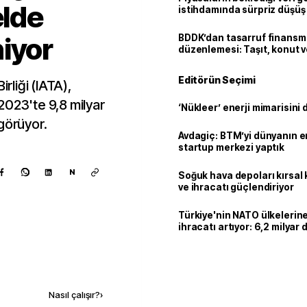
elde
istihdamında sürpriz düşüş
iyor
BDDK’dan tasarruf finans
düzenlemesi: Taşıt, konut v
limitler değişti
Editörün Seçimi
irliği (IATA),
2023'te 9,8 milyar
‘Nükleer’ enerji mimarisini d
görüyor.
Avdagiç: BTM’yi dünyanın en 
startup merkezi yaptık
N
Soğuk hava depoları kırsal 
ve ihracatı güçlendiriyor
Türkiye'nin NATO ülkeleri
ihracatı artıyor: 6,2 milyar d
milyar doları aştı
Kaynak ekle
Nasıl çalışır?
›