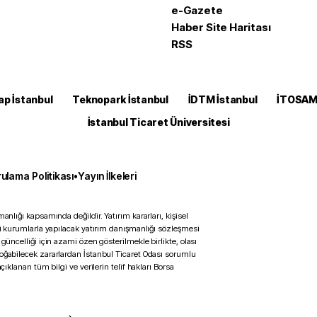
e-Gazete
Haber Site Haritası
RSS
ap İstanbul
Teknopark İstanbul
İDTM İstanbul
İTOSA
İstanbul Ticaret Üniversitesi
ulama Politikası
•
Yayın İlkeleri
anlığı kapsamında değildir. Yatırım kararları, kişisel
ili kurumlarla yapılacak yatırım danışmanlığı sözleşmesi
 güncelliği için azami özen gösterilmekle birlikte, olası
doğabilecek zararlardan İstanbul Ticaret Odası sorumlu
çıklanan tüm bilgi ve verilerin telif hakları Borsa