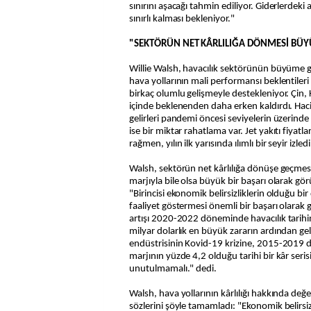
sınırını aşacağı tahmin ediliyor. Giderlerdeki ar
sınırlı kalması bekleniyor."
"SEKTÖRÜN NET KÂRLILIĞA DÖNMESİ BÜY
Willie Walsh, havacılık sektörünün büyüme g
hava yollarının mali performansı beklentileri 
birkaç olumlu gelişmeyle destekleniyor. Çin, K
içinde beklenenden daha erken kaldırdı. Ha
gelirleri pandemi öncesi seviyelerin üzerinde
ise bir miktar rahatlama var. Jet yakıtı fiyatl
rağmen, yılın ilk yarısında ılımlı bir seyir izl
Walsh, sektörün net kârlılığa dönüşe geçmesi
marjıyla bile olsa büyük bir başarı olarak 
"Birincisi ekonomik belirsizliklerin olduğu bi
faaliyet göstermesi önemli bir başarı olarak g
artışı 2020-2022 döneminde havacılık tarih
milyar dolarlık en büyük zararın ardından gel
endüstrisinin Kovid-19 krizine, 2015-2019 d
marjının yüzde 4,2 olduğu tarihi bir kâr seri
unutulmamalı." dedi.
Walsh, hava yollarının kârlılığı hakkında de
sözlerini şöyle tamamladı: "Ekonomik belirsizli