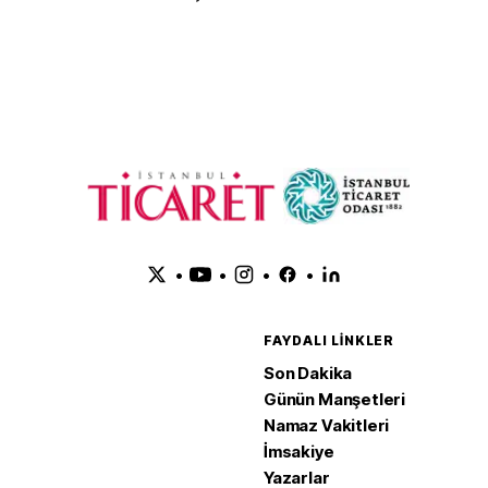
•
•
•
•
FAYDALI LINKLER
Son Dakika
Günün Manşetleri
Namaz Vakitleri
İmsakiye
Yazarlar