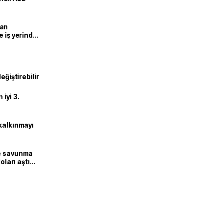
man
e iş yerinde
eğiştirebilir
iyi 3.
kalkınmayı
ne savunma
oları aştı