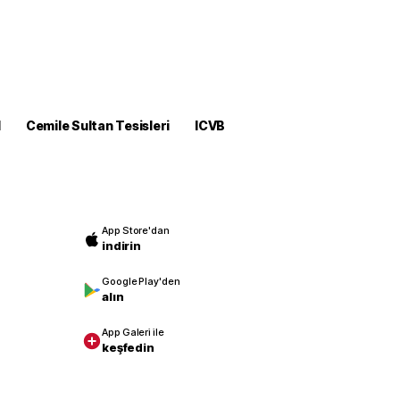
M
Cemile Sultan Tesisleri
ICVB
App Store'dan
indirin
Google Play'den
alın
App Galeri ile
keşfedin