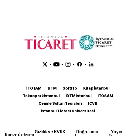
•
•
•
•
İTOTAM
BTM
SoftITo
Kitap İstanbul
Teknopark İstanbul
İDTM İstanbul
İTOSAM
Cemile Sultan Tesisleri
ICVB
İstanbul Ticaret Üniversitesi
Gizlilik ve KVKK
Doğrulama
Yayın
Künye
•
İletişim
•
•
•