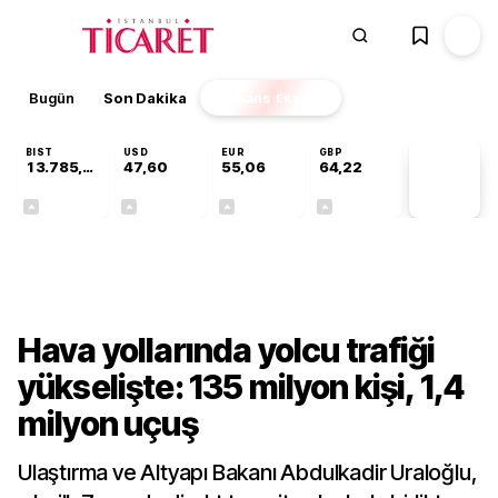
Bugün
Son Dakika
Finans
EKSTRA
BIST
USD
EUR
GBP
13.785,93
47,60
55,06
64,22
PİYASA
VERİLERİ
+0,60%
+0,06%
+0,09%
+0,19%
Sektörel
Hava yollarında yolcu trafiği
yükselişte: 135 milyon kişi, 1,4
milyon uçuş
Ulaştırma ve Altyapı Bakanı Abdulkadir Uraloğlu,