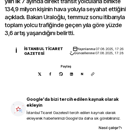
yılın ilk 7 ayında direkt transit yolcularla birlikte
134,9 milyon kişinin hava yoluyla seyahat ettiğini
açıkladı. Bakan Uraloğlu, temmuz sonu itibarıyla
toplam yolcu trafiğinde geçen yıla göre yüzde
3,6 artış yaşandığını belirtti.
İSTANBUL TICARET
Yayınlanma
07.08.2025, 17:26
İ
GAZETESI
Güncellenme
07.08.2025, 17:28
Paylaş
N
Google'da bizi tercih edilen kaynak olarak
ekleyin
İstanbul Ticaret Gazetesi
'i tercih edilen kaynak olarak
ekleyerek haberlerimizi Google'da daha sık görebilirsiniz.
Kaynak ekle
Nasıl çalışır?
›