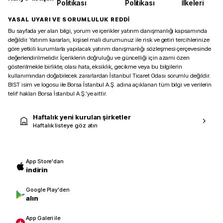
Politikası
Politikası
İlkeleri
YASAL UYARI VE SORUMLULUK REDDİ
Bu sayfada yer alan bilgi, yorum ve içerikler yatırım danışmanlığı kapsamında
değildir. Yatırım kararları, kişisel mali durumunuz ile risk ve getiri tercihlerinize
göre yetkili kurumlarla yapılacak yatırım danışmanlığı sözleşmesi çerçevesinde
değerlendirilmelidir. İçeriklerin doğruluğu ve güncelliği için azami özen
gösterilmekle birlikte, olası hata, eksiklik, gecikme veya bu bilgilerin
kullanımından doğabilecek zararlardan İstanbul Ticaret Odası sorumlu değildir.
BIST isim ve logosu ile Borsa İstanbul A.Ş. adına açıklanan tüm bilgi ve verilerin
telif hakları Borsa İstanbul A.Ş.’ye aittir.
Haftalık yeni kurulan şirketler
Haftalık listeye göz atın
App Store'dan
indirin
Google Play'den
alın
App Galeri ile