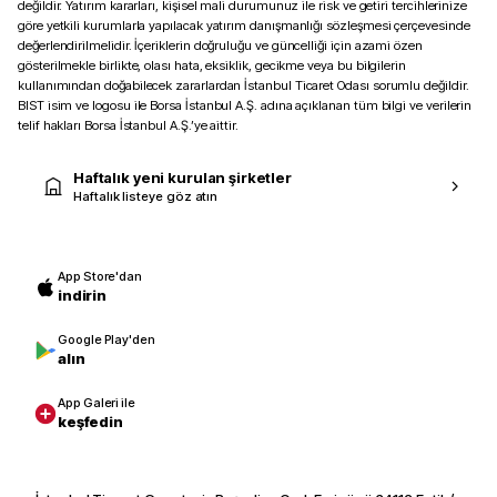
değildir. Yatırım kararları, kişisel mali durumunuz ile risk ve getiri tercihlerinize
göre yetkili kurumlarla yapılacak yatırım danışmanlığı sözleşmesi çerçevesinde
değerlendirilmelidir. İçeriklerin doğruluğu ve güncelliği için azami özen
gösterilmekle birlikte, olası hata, eksiklik, gecikme veya bu bilgilerin
kullanımından doğabilecek zararlardan İstanbul Ticaret Odası sorumlu değildir.
BIST isim ve logosu ile Borsa İstanbul A.Ş. adına açıklanan tüm bilgi ve verilerin
telif hakları Borsa İstanbul A.Ş.’ye aittir.
Haftalık yeni kurulan şirketler
Haftalık listeye göz atın
App Store'dan
indirin
Google Play'den
alın
App Galeri ile
keşfedin