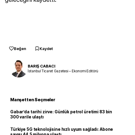
Beğen
Kaydet
BARIŞ CABACI
İstanbul Ticaret Gazetesi – Ekonomi Editörü
Manşetten Seçmeler
Gabar’da tarihi zirve: Günlük petrol üretimi 83 bin
300 varile ulaştı
Türkiye 5G teknolojisine hızlı uyum sağladı: Abone
sayısı 44,5 milyona ulaştı