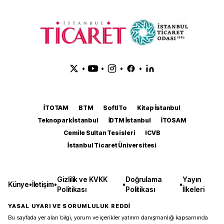
•
•
•
•
İTOTAM
BTM
SoftITo
Kitap İstanbul
Teknopark İstanbul
İDTM İstanbul
İTOSAM
Cemile Sultan Tesisleri
ICVB
İstanbul Ticaret Üniversitesi
Gizlilik ve KVKK
Doğrulama
Yayın
Künye
•
İletişim
•
•
•
Politikası
Politikası
İlkeleri
YASAL UYARI VE SORUMLULUK REDDİ
Bu sayfada yer alan bilgi, yorum ve içerikler yatırım danışmanlığı kapsamında