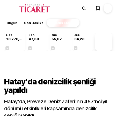
Bugün
Son Dakika
Finans
EKSTRA
BIST
USD
EUR
GBP
13.778,97
47,60
55,07
64,23
PİYASA
VERİLERİ
+0,55%
+0,06%
+0,11%
+0,21%
Gündem
Hatay'da denizcilik şenliği
yapıldı
Hatay'da, Preveze Deniz Zaferi'nin 487'nci yıl
dönümü etkinlikleri kapsamında denizcilik
şenliği yapıldı.