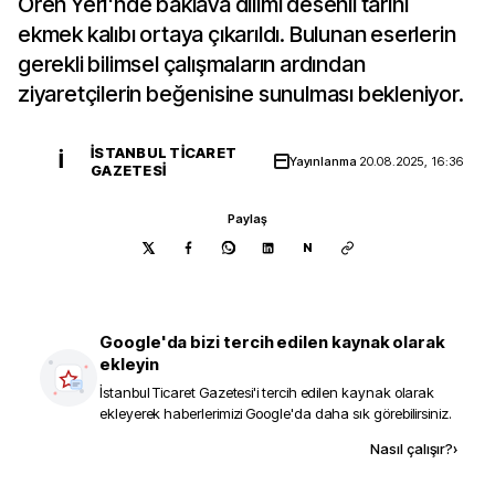
Ören Yeri'nde baklava dilimi desenli tarihi
ekmek kalıbı ortaya çıkarıldı. Bulunan eserlerin
gerekli bilimsel çalışmaların ardından
ziyaretçilerin beğenisine sunulması bekleniyor.
İSTANBUL TICARET
İ
Yayınlanma
20.08.2025, 16:36
GAZETESI
Paylaş
N
Google'da bizi tercih edilen kaynak olarak
ekleyin
İstanbul Ticaret Gazetesi
'i tercih edilen kaynak olarak
ekleyerek haberlerimizi Google'da daha sık görebilirsiniz.
Kaynak ekle
Nasıl çalışır?
›