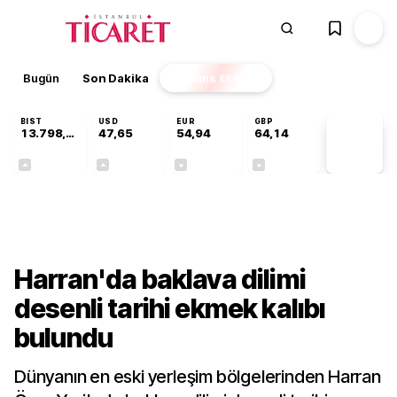
Bugün
Son Dakika
Finans
EKSTRA
BIST
USD
EUR
GBP
13.798,82
47,65
54,94
64,14
PİYASA
VERİLERİ
+0,70%
+0,05%
-0,13%
-0,05%
Kültür-Sanat
Harran'da baklava dilimi
desenli tarihi ekmek kalıbı
bulundu
Dünyanın en eski yerleşim bölgelerinden Harran