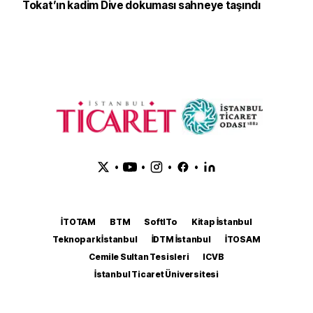
Tokat’ın kadim Dive dokuması sahneye taşındı
•
•
•
•
İTOTAM
BTM
SoftITo
Kitap İstanbul
Teknopark İstanbul
İDTM İstanbul
İTOSAM
Cemile Sultan Tesisleri
ICVB
İstanbul Ticaret Üniversitesi