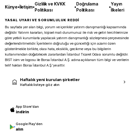
Gizlilik ve KVKK
Doğrulama
Yayın
Künye
•
İletişim
•
•
•
Politikası
Politikası
İlkeleri
YASAL UYARI VE SORUMLULUK REDDİ
Bu sayfada yer alan bilgi, yorum ve içerikler yatırım danışmanlığı kapsamında
değildir. Yatırım kararları, kişisel mali durumunuz ile risk ve getiri tercihlerinize
göre yetkili kurumlarla yapılacak yatırım danışmanlığı sözleşmesi çerçevesinde
değerlendirilmelidir. İçeriklerin doğruluğu ve güncelliği için azami özen
gösterilmekle birlikte, olası hata, eksiklik, gecikme veya bu bilgilerin
kullanımından doğabilecek zararlardan İstanbul Ticaret Odası sorumlu değildir.
BIST isim ve logosu ile Borsa İstanbul A.Ş. adına açıklanan tüm bilgi ve verilerin
telif hakları Borsa İstanbul A.Ş.’ye aittir.
Haftalık yeni kurulan şirketler
Haftalık listeye göz atın
App Store'dan
indirin
Google Play'den
alın