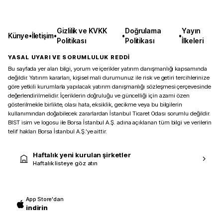
Gizlilik ve KVKK
Doğrulama
Yayın
Künye
•
İletişim
•
•
•
Politikası
Politikası
İlkeleri
YASAL UYARI VE SORUMLULUK REDDİ
Bu sayfada yer alan bilgi, yorum ve içerikler yatırım danışmanlığı kapsamında
değildir. Yatırım kararları, kişisel mali durumunuz ile risk ve getiri tercihlerinize
göre yetkili kurumlarla yapılacak yatırım danışmanlığı sözleşmesi çerçevesinde
değerlendirilmelidir. İçeriklerin doğruluğu ve güncelliği için azami özen
gösterilmekle birlikte, olası hata, eksiklik, gecikme veya bu bilgilerin
kullanımından doğabilecek zararlardan İstanbul Ticaret Odası sorumlu değildir.
BIST isim ve logosu ile Borsa İstanbul A.Ş. adına açıklanan tüm bilgi ve verilerin
telif hakları Borsa İstanbul A.Ş.’ye aittir.
Haftalık yeni kurulan şirketler
Haftalık listeye göz atın
App Store'dan
indirin