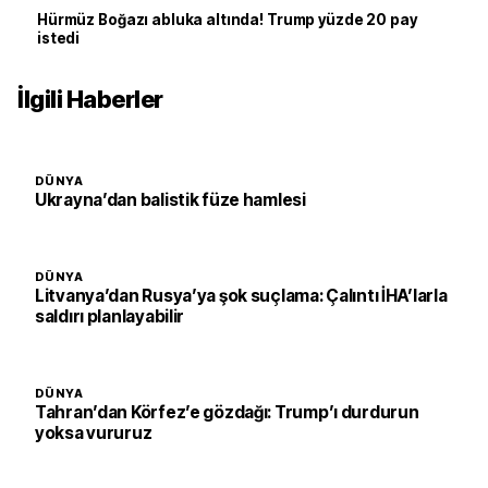
Hürmüz Boğazı abluka altında! Trump yüzde 20 pay
istedi
İlgili Haberler
DÜNYA
Ukrayna’dan balistik füze hamlesi
DÜNYA
Litvanya’dan Rusya’ya şok suçlama: Çalıntı İHA’larla
saldırı planlayabilir
DÜNYA
Tahran’dan Körfez’e gözdağı: Trump’ı durdurun
yoksa vururuz