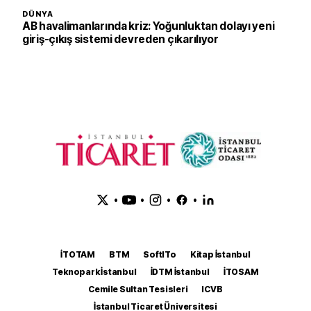
DÜNYA
AB havalimanlarında kriz: Yoğunluktan dolayı yeni
giriş-çıkış sistemi devreden çıkarılıyor
•
•
•
•
İTOTAM
BTM
SoftITo
Kitap İstanbul
Teknopark İstanbul
İDTM İstanbul
İTOSAM
Cemile Sultan Tesisleri
ICVB
İstanbul Ticaret Üniversitesi