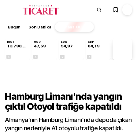
Bugün
Son Dakika
Finans
EKSTRA
BIST
USD
EUR
GBP
13.798,82
47,59
54,97
64,19
PİYASA
VERİLERİ
+0,70%
+0,05%
-0,08%
+0,15%
Dünya
Hamburg Limanı'nda yangın
çıktı! Otoyol trafiğe kapatıldı
Almanya'nın Hamburg Limanı'nda depoda çıkan
yangın nedeniyle A1 otoyolu trafiğe kapatıldı.