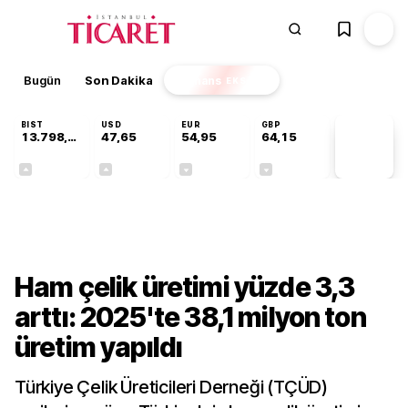
Bugün
Son Dakika
Finans
EKSTRA
BIST
USD
EUR
GBP
13.798,82
47,65
54,95
64,15
PİYASA
VERİLERİ
+0,70%
+0,05%
-0,12%
-0,04%
Sektörel
Ham çelik üretimi yüzde 3,3
arttı: 2025'te 38,1 milyon ton
üretim yapıldı
Türkiye Çelik Üreticileri Derneği (TÇÜD)