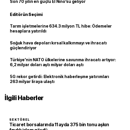
Son 70 yılın en güçlü El Nino’su geliyor
Editörün Seçimi
Tarım işletmelerine 634.3 milyon TL hibe: Ödemeler
hesaplara yatırıldı
Soğuk hava depoları kırsal kalkınmayı ve ihracatı
güçlendiriyor
Türkiye'nin NATO ülkelerine savunma ihracatı artıyor:
6,2 milyar doları aştı milyar doları aştı
5G rekor getirdi: Elektronik haberleşme yatırımları
263 milyar liraya ulaştı
İlgili Haberler
SEKTÖREL
Ticaret borsalarında 11 ayda 375 bin tonu aşkın