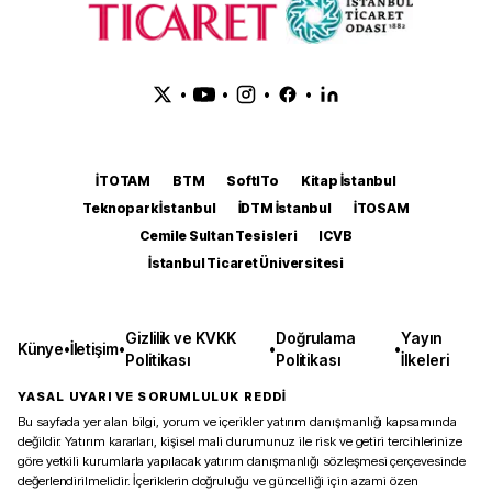
•
•
•
•
İTOTAM
BTM
SoftITo
Kitap İstanbul
Teknopark İstanbul
İDTM İstanbul
İTOSAM
Cemile Sultan Tesisleri
ICVB
İstanbul Ticaret Üniversitesi
Gizlilik ve KVKK
Doğrulama
Yayın
Künye
•
İletişim
•
•
•
Politikası
Politikası
İlkeleri
YASAL UYARI VE SORUMLULUK REDDİ
Bu sayfada yer alan bilgi, yorum ve içerikler yatırım danışmanlığı kapsamında
değildir. Yatırım kararları, kişisel mali durumunuz ile risk ve getiri tercihlerinize
göre yetkili kurumlarla yapılacak yatırım danışmanlığı sözleşmesi çerçevesinde
değerlendirilmelidir. İçeriklerin doğruluğu ve güncelliği için azami özen