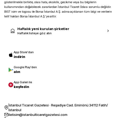
gösterilmekle birlikte, olası hata, eksiklik, gecikme veya bu bilgilerin
kullanımından doğabilecek zararlardan İstanbul Ticaret Odası sorumlu değildir.
BIST isim ve logosu ile Borsa İstanbul A.Ş. adına açıklanan tüm bilgi ve verilerin
telif hakları Borsa İstanbul A.Ş.’ye aittir.
Haftalık yeni kurulan şirketler
Haftalık listeye göz atın
App Store'dan
indirin
Google Play'den
alın
App Galeri ile
keşfedin
İstanbul Ticaret Gazetesi · Reşadiye Cad. Eminönü 34112 Fatih/
İstanbul
iletisim@istanbulticaretgazetesi.com