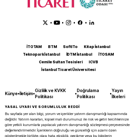
•
•
•
•
İTOTAM
BTM
SoftITo
Kitap İstanbul
Teknopark İstanbul
İDTM İstanbul
İTOSAM
Cemile Sultan Tesisleri
ICVB
İstanbul Ticaret Üniversitesi
Gizlilik ve KVKK
Doğrulama
Yayın
Künye
•
İletişim
•
•
•
Politikası
Politikası
İlkeleri
YASAL UYARI VE SORUMLULUK REDDİ
Bu sayfada yer alan bilgi, yorum ve içerikler yatırım danışmanlığı kapsamında
değildir. Yatırım kararları, kişisel mali durumunuz ile risk ve getiri tercihlerinize
göre yetkili kurumlarla yapılacak yatırım danışmanlığı sözleşmesi çerçevesinde
değerlendirilmelidir. İçeriklerin doğruluğu ve güncelliği için azami özen
gösterilmekle birlikte, olası hata, eksiklik, gecikme veya bu bilgilerin