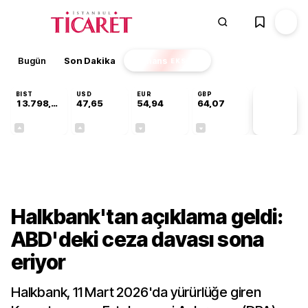
Bugün
Son Dakika
Finans
EKSTRA
BIST
USD
EUR
GBP
13.798,82
47,65
54,94
64,07
PİYASA
VERİLERİ
+0,70%
+0,04%
-0,13%
-0,16%
Finans
Halkbank'tan açıklama geldi:
ABD'deki ceza davası sona
eriyor
Halkbank, 11 Mart 2026'da yürürlüğe giren