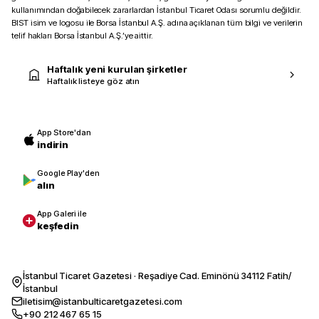
kullanımından doğabilecek zararlardan İstanbul Ticaret Odası sorumlu değildir.
BIST isim ve logosu ile Borsa İstanbul A.Ş. adına açıklanan tüm bilgi ve verilerin
telif hakları Borsa İstanbul A.Ş.’ye aittir.
Haftalık yeni kurulan şirketler
Haftalık listeye göz atın
App Store'dan
indirin
Google Play'den
alın
App Galeri ile
keşfedin
İstanbul Ticaret Gazetesi · Reşadiye Cad. Eminönü 34112 Fatih/
İstanbul
iletisim@istanbulticaretgazetesi.com
+90 212 467 65 15