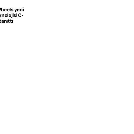
L
heels yeni
nolojisi C-
anıttı