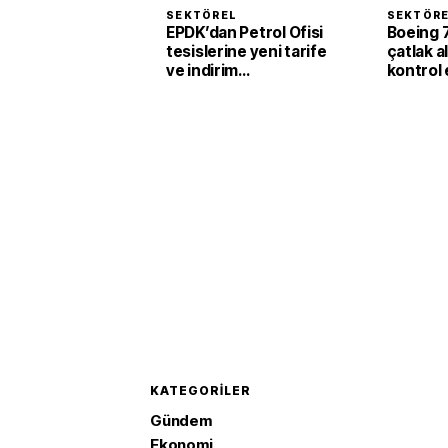
SEKTÖREL
SEKTÖR
EPDK’dan Petrol Ofisi
Boeing 
tesislerine yeni tarife
çatlak a
ve indirim
kontrol 
düzenlemesi
KATEGORILER
Gündem
Ekonomi