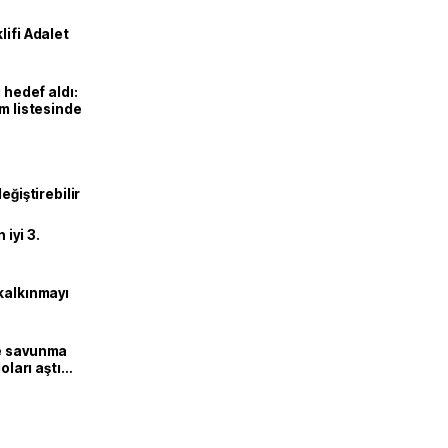
lifi Adalet
 hedef aldı:
ım listesinde
eğiştirebilir
iyi 3.
kalkınmayı
ne savunma
oları aştı