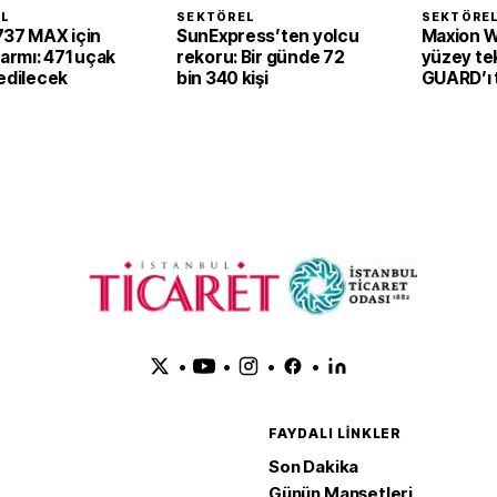
EL
SEKTÖREL
SEKTÖRE
737 MAX için
SunExpress’ten yolcu
Maxion W
larmı: 471 uçak
rekoru: Bir günde 72
yüzey tek
edilecek
bin 340 kişi
GUARD’ı t
•
•
•
•
FAYDALI LINKLER
Son Dakika
Günün Manşetleri