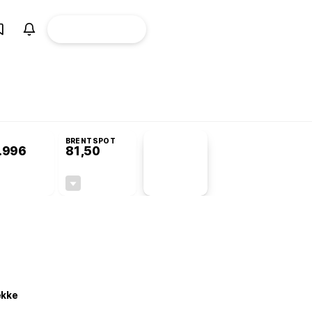
ÜYE
CANLI BORSA
Girişi
omisyonu’nda kabul edildi
BRENTSPOT
.996
81,50
PİYASA
VERİLERİ
+0,91%
-1,55%
+0,00
-1,28
ekke