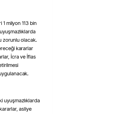
i 1 milyon 113 bin
n uyuşmazlıklarda
u zorunlu olacak.
receği kararlar
ar, İcra ve İflas
tirilmesi
 uygulanacak.
ki uyuşmazlıklarda
ararlar, asliye