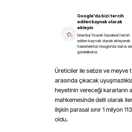
Google'da bizi tercih
edilen kaynak olarak
ekleyin
İstanbul Ticaret Gazetesi
'i tercih
edilen kaynak olarak ekleyerek
haberlerimizi Google'da daha sı
görebilirsiniz.
Üreticiler ile sebze ve meyve ticareti yapanlar
arasında çıkacak uyuşmazlıkl
heyetinin vereceği kararların a
mahkemesinde delil olarak iler
ilişkin parasal sınır 1 milyon 11
oldu.