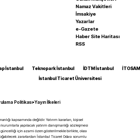
Namaz Vakitleri
İmsakiye
Yazarlar
e-Gazete
Haber Site Haritası
RSS
ap İstanbul
Teknopark İstanbul
İDTM İstanbul
İTOSA
İstanbul Ticaret Üniversitesi
ulama Politikası
•
Yayın İlkeleri
anlığı kapsamında değildir. Yatırım kararları, kişisel
ili kurumlarla yapılacak yatırım danışmanlığı sözleşmesi
 güncelliği için azami özen gösterilmekle birlikte, olası
doğabilecek zararlardan İstanbul Ticaret Odası sorumlu