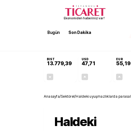
Ekonomiden haberiniz var!
Bugün
Son Dakika
Finans
EKST
SON DAKİKA
Terörsüz Türkiye Yasası teklifi 
BIST
USD
EUR
13.779,39
47,71
55,19
-0,14%
+0,18%
-19,42
0,09
Anasayfa
/
Sektörel
/
Haldeki uyuşmazlıklarda parasal 
Haldeki