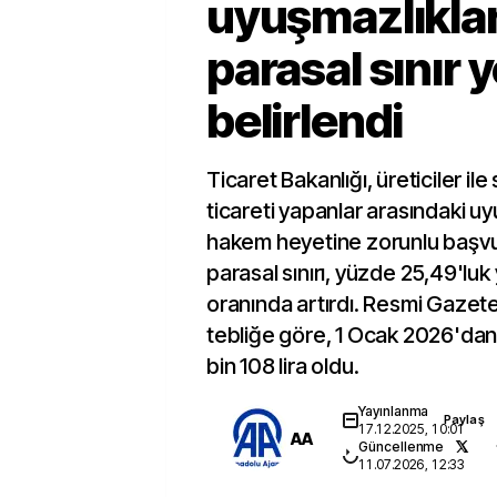
uyuşmazlıkla
parasal sınır 
belirlendi
Ticaret Bakanlığı, üreticiler i
ticareti yapanlar arasındaki u
hakem heyetine zorunlu başvur
parasal sınırı, yüzde 25,49'l
oranında artırdı. Resmi Gazet
tebliğe göre, 1 Ocak 2026'dan 
bin 108 lira oldu.
Yayınlanma
Paylaş
17.12.2025, 10:01
AA
Güncellenme
11.07.2026, 12:33