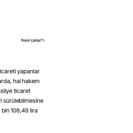
Kaynak ekle
Nasıl çalışır?
›
k
arda, hal hakem
sliye ticaret
i sürülebilmesine
3 bin 108,49 lira