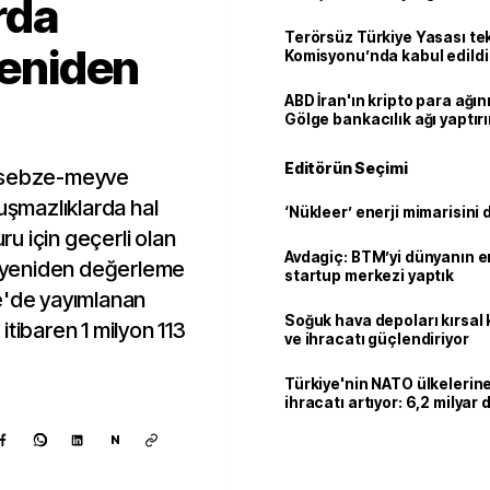
rda
Terörsüz Türkiye Yasası tek
yeniden
Komisyonu’nda kabul edildi
ABD İran'ın kripto para ağını
Gölge bankacılık ağı yaptır
Editörün Seçimi
le sebze-meyve
yuşmazlıklarda hal
‘Nükleer’ enerji mimarisini d
u için geçerli olan
Avdagiç: BTM’yi dünyanın en 
uk yeniden değerleme
startup merkezi yaptık
e'de yayımlanan
Soğuk hava depoları kırsal 
itibaren 1 milyon 113
ve ihracatı güçlendiriyor
Türkiye'nin NATO ülkeleri
ihracatı artıyor: 6,2 milyar d
milyar doları aştı
N