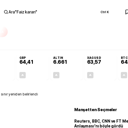
Ara
"
Faiz kararı
"
Ctrl K
RA
Adalet Komisyonu’nda kabul edildi
Terörsüz Türkiye Yasası teklifi Adalet K
GBP
ALTIN
XAGUSD
BTC
64,41
6.661
63,57
64
+0,32%
+0,38%
+2,59%
+3,37%
0,18
0,24
167,96
2,07
sınır yeniden belirlendi
Manşetten Seçmeler
Reuters, BBC, CNN ve FT M
Anlaşması'nı böyle gördü