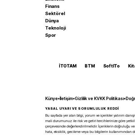
Finans
Sektörel
Dünya
Teknoloji
Spor
İTOTAM
BTM
SoftITo
Kit
Künye
•
İletişim
•
Gizlilik ve KVKK Politikası
•
Doğr
YASAL UYARI VE SORUMLULUK REDDİ
Bu sayfada yer alan bilgi, yorum ve içerikler yatırım danışm
mali durumunuz ile risk ve getiri tercihlerinize göre yetk
çerçevesinde değerlendirilmelidir. İçeriklerin doğruluğu ve
hata, eksiklik, gecikme veya bu bilgilerin kullanımından 