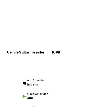
M
Cemile Sultan Tesisleri
ICVB
App Store'dan
indirin
Google Play'den
alın