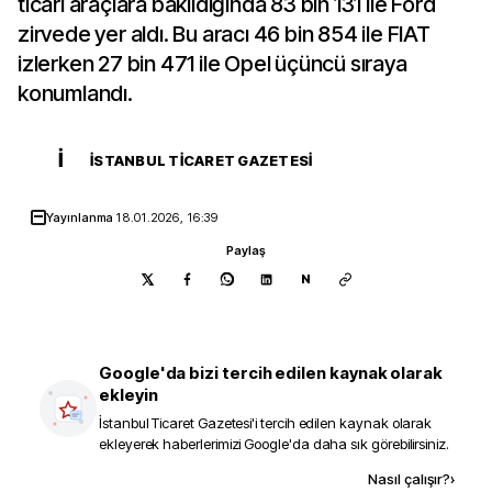
ticari araçlara bakıldığında 83 bin 131 ile Ford
zirvede yer aldı. Bu aracı 46 bin 854 ile FIAT
izlerken 27 bin 471 ile Opel üçüncü sıraya
konumlandı.
İ
İSTANBUL TICARET GAZETESI
Yayınlanma
18.01.2026, 16:39
Paylaş
N
Google'da bizi tercih edilen kaynak olarak
ekleyin
İstanbul Ticaret Gazetesi
'i tercih edilen kaynak olarak
ekleyerek haberlerimizi Google'da daha sık görebilirsiniz.
Kaynak ekle
Nasıl çalışır?
›