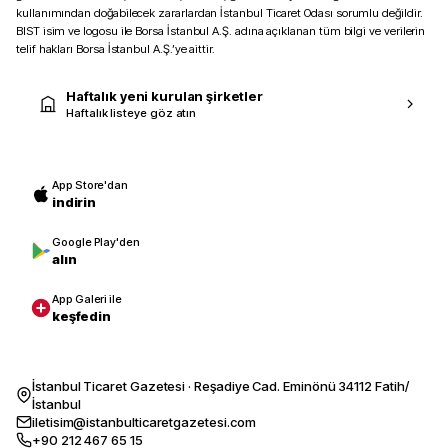
kullanımından doğabilecek zararlardan İstanbul Ticaret Odası sorumlu değildir.
BIST isim ve logosu ile Borsa İstanbul A.Ş. adına açıklanan tüm bilgi ve verilerin
telif hakları Borsa İstanbul A.Ş.’ye aittir.
Haftalık yeni kurulan şirketler
Haftalık listeye göz atın
App Store'dan
indirin
Google Play'den
alın
App Galeri ile
keşfedin
İstanbul Ticaret Gazetesi · Reşadiye Cad. Eminönü 34112 Fatih/
İstanbul
iletisim@istanbulticaretgazetesi.com
+90 212 467 65 15