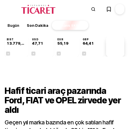
Bugün
Son Dakika
Finans
EKSTRA
BIST
USD
EUR
GBP
13.779,39
47,71
55,19
64,41
PİYASA
VERİLERİ
-0,14%
+0,18%
+0,32%
+0,38%
Sektörel
Hafif ticari araç pazarında
Ford, FIAT ve OPEL zirvede yer
aldı
Geçen yıl marka bazında en çok satılan hafif