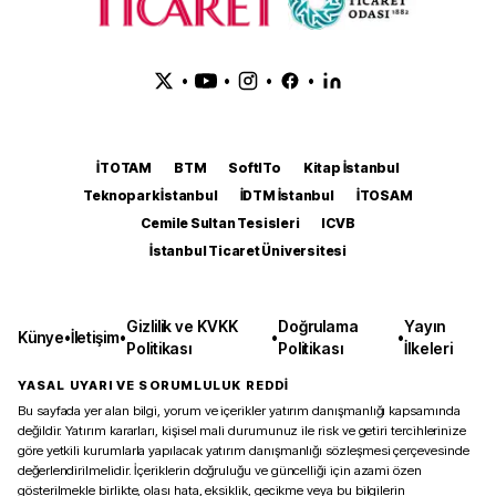
•
•
•
•
İTOTAM
BTM
SoftITo
Kitap İstanbul
Teknopark İstanbul
İDTM İstanbul
İTOSAM
Cemile Sultan Tesisleri
ICVB
İstanbul Ticaret Üniversitesi
Gizlilik ve KVKK
Doğrulama
Yayın
Künye
•
İletişim
•
•
•
Politikası
Politikası
İlkeleri
YASAL UYARI VE SORUMLULUK REDDİ
Bu sayfada yer alan bilgi, yorum ve içerikler yatırım danışmanlığı kapsamında
değildir. Yatırım kararları, kişisel mali durumunuz ile risk ve getiri tercihlerinize
göre yetkili kurumlarla yapılacak yatırım danışmanlığı sözleşmesi çerçevesinde
değerlendirilmelidir. İçeriklerin doğruluğu ve güncelliği için azami özen
gösterilmekle birlikte, olası hata, eksiklik, gecikme veya bu bilgilerin