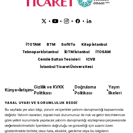
•
•
•
•
İTOTAM
BTM
SoftITo
Kitap İstanbul
Teknopark İstanbul
İDTM İstanbul
İTOSAM
Cemile Sultan Tesisleri
ICVB
İstanbul Ticaret Üniversitesi
Gizlilik ve KVKK
Doğrulama
Yayın
Künye
•
İletişim
•
•
•
Politikası
Politikası
İlkeleri
YASAL UYARI VE SORUMLULUK REDDİ
Bu sayfada yer alan bilgi, yorum ve içerikler yatırım danışmanlığı kapsamında
değildir. Yatırım kararları, kişisel mali durumunuz ile risk ve getiri tercihlerinize
göre yetkili kurumlarla yapılacak yatırım danışmanlığı sözleşmesi çerçevesinde
değerlendirilmelidir. İçeriklerin doğruluğu ve güncelliği için azami özen
gösterilmekle birlikte, olası hata, eksiklik, gecikme veya bu bilgilerin