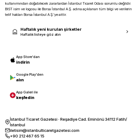
kullanımından doğabilecek zararlardan İstanbul Ticaret Odası sorumlu değildir.
BIST isim ve logosu ile Borsa İstanbul A.Ş. adına açıklanan tüm bilgi ve verilerin
telif hakları Borsa İstanbul A.Ş.’ye aittir.
Haftalık yeni kurulan şirketler
Haftalık listeye göz atın
App Store'dan
indirin
Google Play'den
alın
App Galeri ile
keşfedin
İstanbul Ticaret Gazetesi · Reşadiye Cad. Eminönü 34112 Fatih/
İstanbul
iletisim@istanbulticaretgazetesi.com
+90 212 467 65 15