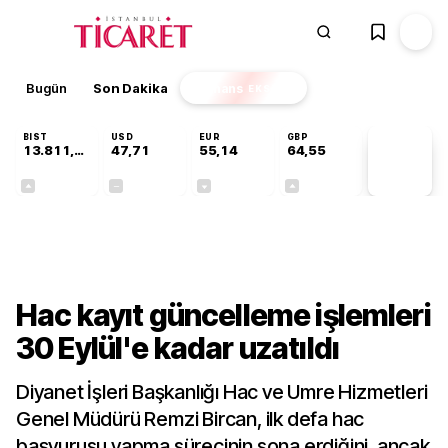
Bugün
Son Dakika
Finans
EKSTRA
BIST
USD
EUR
GBP
13.811,60
47,71
55,14
64,55
PİYASA
VERİLERİ
+0,23%
+0,00%
-0,09%
+0,22%
Gündem
Hac kayıt güncelleme işlemleri
30 Eylül'e kadar uzatıldı
Diyanet İşleri Başkanlığı Hac ve Umre Hizmetleri
Genel Müdürü Remzi Bircan, ilk defa hac
başvurusu yapma sürecinin sona erdiğini, ancak