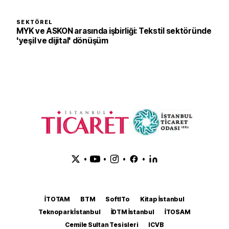
SEKTÖREL
MYK ve ASKON arasında işbirliği: Tekstil sektöründe
'yeşil ve dijital' dönüşüm
•
•
•
•
İTOTAM
BTM
SoftITo
Kitap İstanbul
Teknopark İstanbul
İDTM İstanbul
İTOSAM
Cemile Sultan Tesisleri
ICVB