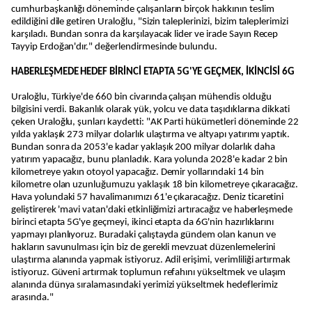
cumhurbaşkanlığı döneminde çalışanların birçok hakkının teslim
edildiğini dile getiren Uraloğlu, "Sizin taleplerinizi, bizim taleplerimizi
karşıladı. Bundan sonra da karşılayacak lider ve irade Sayın Recep
Tayyip Erdoğan'dır." değerlendirmesinde bulundu.
HABERLEŞMEDE HEDEF BİRİNCİ ETAPTA 5G'YE GEÇMEK, İKİNCİSİ 6G
Uraloğlu, Türkiye'de 660 bin civarında çalışan mühendis olduğu
bilgisini verdi. Bakanlık olarak yük, yolcu ve data taşıdıklarına dikkati
çeken Uraloğlu, şunları kaydetti: "AK Parti hükümetleri döneminde 22
yılda yaklaşık 273 milyar dolarlık ulaştırma ve altyapı yatırımı yaptık.
Bundan sonra da 2053'e kadar yaklaşık 200 milyar dolarlık daha
yatırım yapacağız, bunu planladık. Kara yolunda 2028'e kadar 2 bin
kilometreye yakın otoyol yapacağız. Demir yollarındaki 14 bin
kilometre olan uzunluğumuzu yaklaşık 18 bin kilometreye çıkaracağız.
Hava yolundaki 57 havalimanımızı 61'e çıkaracağız. Deniz ticaretini
geliştirerek 'mavi vatan'daki etkinliğimizi artıracağız ve haberleşmede
birinci etapta 5G'ye geçmeyi, ikinci etapta da 6G'nin hazırlıklarını
yapmayı planlıyoruz. Buradaki çalıştayda gündem olan kanun ve
hakların savunulması için biz de gerekli mevzuat düzenlemelerini
ulaştırma alanında yapmak istiyoruz. Adil erişimi, verimliliği artırmak
istiyoruz. Güveni artırmak toplumun refahını yükseltmek ve ulaşım
alanında dünya sıralamasındaki yerimizi yükseltmek hedeflerimiz
arasında."