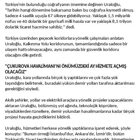
Türkiye'nin bulunduğu coğrafyanın önemine değinen Uraloğlu,
"Tarihin hangi dönemine bakarsanız bakın bu coğrafya kıymetli olmuş.
Sadece 4 saatlik uçuşla 67 ülkeye gidebiliyoruz. Yaklaşık 1,5 milyarlık
nüfus ve 40 dolarlık bir gayrisafi milli hasıla var ve yaklaşık 8,5 trilyon
dolarlık ticaret hacmine sahibiz." dedi.
Türkiye üzerinden geçecek koridorlara yönelik çalışmaları anlatan
Uraloğlu, Kalkınma Yolu koridorunun, tamamlandığında sadece bir
ulaşım hattı olmayacağını, aynı zamanda bir güvenlik koridoru
olacağını dile getirdi.
"ÇUKUROVA HAVALİMANI'NI ÖNÜMÜZDEKİ AY HİZMETE AÇMIŞ
OLACAĞIZ"
Uraloğlu, kara yollarında birçok iş yaptıklarını ve çok fazla yük
taşındığını belirterek, buradaki yükün demir yolları tarafına aktarılması
gerektiğini söyledi.
Akıllı şehirler, yollar ve elektrikli araçlara yönelik projeler yapacaklarını
aktaran Uraloğlu, bölünmüş yol ağında, teknolojik köprülere,
viyadüklerden tünellere, demir yolundan havalimanlarına kadar birçok
projeyi hayata geçirdiklerini bildirdi.
Uraloğlu, hizmetleri herkese yönelik yaptıklarına işaret ederek, şöyle
konuştu: "Bunun örneği İstanbul'dur, Ankara'dır, İzmir'dir, bütün
Türkiye'dir. Siyasi tercihinden dolayı asla cezalandırmadık, hizmetimize