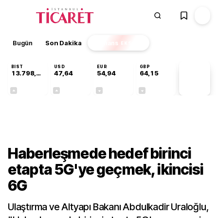
Bugün
Son Dakika
Finans
EKSTRA
BIST
USD
EUR
GBP
13.798,82
47,64
54,94
64,15
PİYASA
VERİLERİ
+0,70%
+0,04%
-0,14%
-0,03%
Sektörel
Haberleşmede hedef birinci
etapta 5G'ye geçmek, ikincisi
6G
Ulaştırma ve Altyapı Bakanı Abdulkadir Uraloğlu,