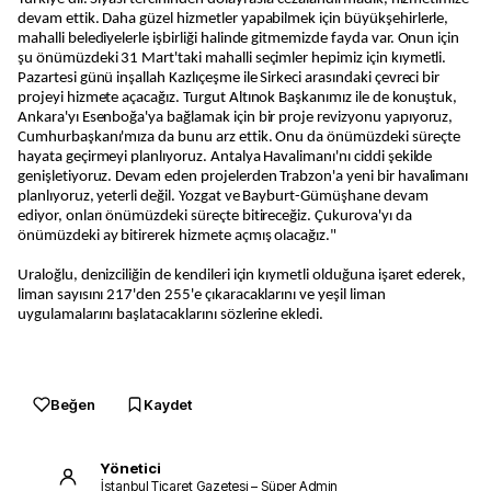
devam ettik. Daha güzel hizmetler yapabilmek için büyükşehirlerle,
mahalli belediyelerle işbirliği halinde gitmemizde fayda var. Onun için
şu önümüzdeki 31 Mart'taki mahalli seçimler hepimiz için kıymetli.
Pazartesi günü inşallah Kazlıçeşme ile Sirkeci arasındaki çevreci bir
projeyi hizmete açacağız. Turgut Altınok Başkanımız ile de konuştuk,
Ankara'yı Esenboğa'ya bağlamak için bir proje revizyonu yapıyoruz,
Cumhurbaşkanı'mıza da bunu arz ettik. Onu da önümüzdeki süreçte
hayata geçirmeyi planlıyoruz. Antalya Havalimanı'nı ciddi şekilde
genişletiyoruz. Devam eden projelerden Trabzon'a yeni bir havalimanı
planlıyoruz, yeterli değil. Yozgat ve Bayburt-Gümüşhane devam
ediyor, onları önümüzdeki süreçte bitireceğiz. Çukurova'yı da
önümüzdeki ay bitirerek hizmete açmış olacağız."
Uraloğlu, denizciliğin de kendileri için kıymetli olduğuna işaret ederek,
liman sayısını 217'den 255'e çıkaracaklarını ve yeşil liman
uygulamalarını başlatacaklarını sözlerine ekledi.
Beğen
Kaydet
Yönetici
İstanbul Ticaret Gazetesi – Süper Admin