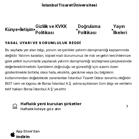
İstanbul Ticaret Üniversitesi
Gizlilik ve KVKK
Doğrulama
Yayın
Künye
•
İletişim
•
•
•
Politikası
Politikası
İlkeleri
YASAL UYARI VE SORUMLULUK REDDİ
Bu sayfada yer alan bilgi, yorum ve içerikler yatırım danışmanlığı kapsamında
değildir. Yatırım kararları, kişisel mali durumunuz ile risk ve getiri tercihlerinize
göre yetkili kurumlarla yapılacak yatırım danışmanlığı sözleşmesi çerçevesinde
değerlendirilmelidir. İçeriklerin doğruluğu ve güncelliği için azami özen
gösterilmekle birlikte, olası hata, eksiklik, gecikme veya bu bilgilerin
kullanımından doğabilecek zararlardan İstanbul Ticaret Odası sorumlu değildir.
BIST isim ve logosu ile Borsa İstanbul A.Ş. adına açıklanan tüm bilgi ve verilerin
telif hakları Borsa İstanbul A.Ş.’ye aittir.
Haftalık yeni kurulan şirketler
Haftalık listeye göz atın
App Store'dan
indirin