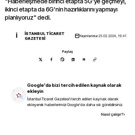
"Haberleşmede birinci etapta 5G'ye geçmeyi,
ikinci etapta da 6G'nin hazırlıklarını yapmayı
planlıyoruz" dedi.
İSTANBUL TICARET
İ
Yayınlanma
25.02.2024, 19:41
GAZETESI
Paylaş
N
Google'da bizi tercih edilen kaynak olarak
ekleyin
İstanbul Ticaret Gazetesi
'i tercih edilen kaynak olarak
ekleyerek haberlerimizi Google'da daha sık görebilirsiniz.
Kaynak ekle
Nasıl çalışır?
›