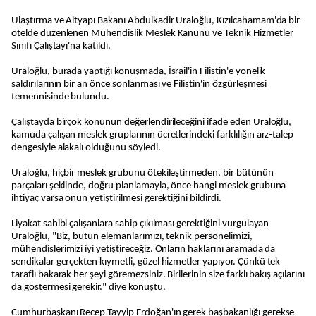
Ulaştırma ve Altyapı Bakanı Abdulkadir Uraloğlu, Kızılcahamam'da bir
otelde düzenlenen Mühendislik Meslek Kanunu ve Teknik Hizmetler
Sınıfı Çalıştayı'na katıldı.
Uraloğlu, burada yaptığı konuşmada, İsrail'in Filistin'e yönelik
saldırılarının bir an önce sonlanması ve Filistin'in özgürleşmesi
temennisinde bulundu.
Çalıştayda birçok konunun değerlendirileceğini ifade eden Uraloğlu,
kamuda çalışan meslek gruplarının ücretlerindeki farklılığın arz-talep
dengesiyle alakalı olduğunu söyledi.
Uraloğlu, hiçbir meslek grubunu ötekileştirmeden, bir bütünün
parçaları şeklinde, doğru planlamayla, önce hangi meslek grubuna
ihtiyaç varsa onun yetiştirilmesi gerektiğini bildirdi.
Liyakat sahibi çalışanlara sahip çıkılması gerektiğini vurgulayan
Uraloğlu, "Biz, bütün elemanlarımızı, teknik personelimizi,
mühendislerimizi iyi yetiştireceğiz. Onların haklarını aramada da
sendikalar gerçekten kıymetli, güzel hizmetler yapıyor. Çünkü tek
taraflı bakarak her şeyi göremezsiniz. Birilerinin size farklı bakış açılarını
da göstermesi gerekir." diye konuştu.
Cumhurbaşkanı Recep Tayyip Erdoğan'ın gerek başbakanlığı gerekse