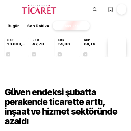
Bugün
Son Dakika
Finans
EKSTRA
BIST
USD
EUR
GBP
13.809,07
47,70
55,03
64,16
PİYASA
VERİLERİ
+0,07%
+0,17%
+0,04%
-0,03%
Ekonomi
Güven endeksi şubatta
perakende ticarette arttı,
inşaat ve hizmet sektöründe
azaldı