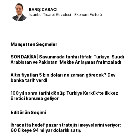
BARIŞ CABACI
İstanbul Ticaret Gazetesi – Ekonomi Editörü
Manşetten Seçmeler
SON DAKİKA | Savunmada tarihi ittifak: Türkiye, Suudi
Arabistan ve Pakistan 'Mekke Anlaşması'nı imzaladı
Altın fiyatları 5 bin doları ne zaman görecek? Dev
banka tarih verdi
100 yıl sonra tarihi dönüş: Türkiye Kerkük’te ilk kez
üretici konuma geliyor
Editörün Seçimi
İhracatta hedef pazar stratejisi meyvelerini veriyor:
60 ülkeye 94 milyar dolarlık satış