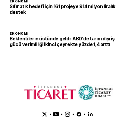
EKONOMI
Sıfır atık hedefi için 161 projeye 914 milyon liralık
destek
EKONOMI
Beklentilerin üstünde geldi: ABD’de tarım dışı iş
gücü verimliliği ikinci çeyrekte yüzde 1,4 arttı
•
•
•
•