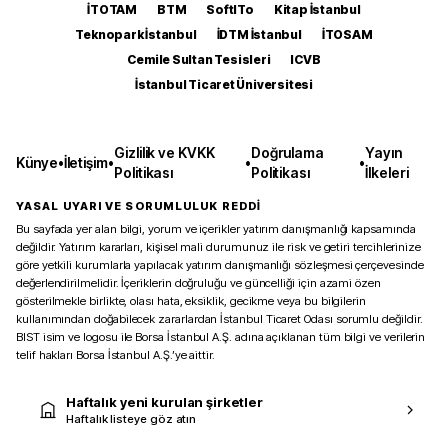
İTOTAM
BTM
SoftITo
Kitap İstanbul
Teknopark İstanbul
İDTM İstanbul
İTOSAM
Cemile Sultan Tesisleri
ICVB
İstanbul Ticaret Üniversitesi
Gizlilik ve KVKK
Doğrulama
Yayın
Künye
•
İletişim
•
•
•
Politikası
Politikası
İlkeleri
YASAL UYARI VE SORUMLULUK REDDİ
Bu sayfada yer alan bilgi, yorum ve içerikler yatırım danışmanlığı kapsamında
değildir. Yatırım kararları, kişisel mali durumunuz ile risk ve getiri tercihlerinize
göre yetkili kurumlarla yapılacak yatırım danışmanlığı sözleşmesi çerçevesinde
değerlendirilmelidir. İçeriklerin doğruluğu ve güncelliği için azami özen
gösterilmekle birlikte, olası hata, eksiklik, gecikme veya bu bilgilerin
kullanımından doğabilecek zararlardan İstanbul Ticaret Odası sorumlu değildir.
BIST isim ve logosu ile Borsa İstanbul A.Ş. adına açıklanan tüm bilgi ve verilerin
telif hakları Borsa İstanbul A.Ş.’ye aittir.
Haftalık yeni kurulan şirketler
Haftalık listeye göz atın