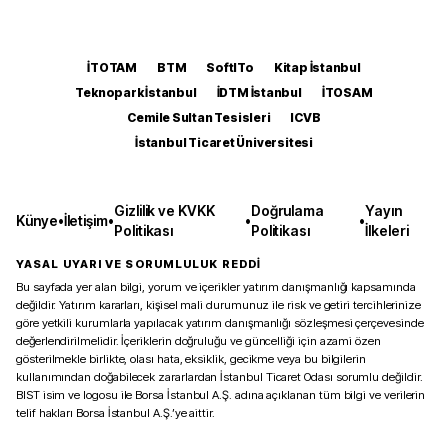
İTOTAM
BTM
SoftITo
Kitap İstanbul
Teknopark İstanbul
İDTM İstanbul
İTOSAM
Cemile Sultan Tesisleri
ICVB
İstanbul Ticaret Üniversitesi
Gizlilik ve KVKK
Doğrulama
Yayın
Künye
•
İletişim
•
•
•
Politikası
Politikası
İlkeleri
YASAL UYARI VE SORUMLULUK REDDİ
Bu sayfada yer alan bilgi, yorum ve içerikler yatırım danışmanlığı kapsamında
değildir. Yatırım kararları, kişisel mali durumunuz ile risk ve getiri tercihlerinize
göre yetkili kurumlarla yapılacak yatırım danışmanlığı sözleşmesi çerçevesinde
değerlendirilmelidir. İçeriklerin doğruluğu ve güncelliği için azami özen
gösterilmekle birlikte, olası hata, eksiklik, gecikme veya bu bilgilerin
kullanımından doğabilecek zararlardan İstanbul Ticaret Odası sorumlu değildir.
BIST isim ve logosu ile Borsa İstanbul A.Ş. adına açıklanan tüm bilgi ve verilerin
telif hakları Borsa İstanbul A.Ş.’ye aittir.