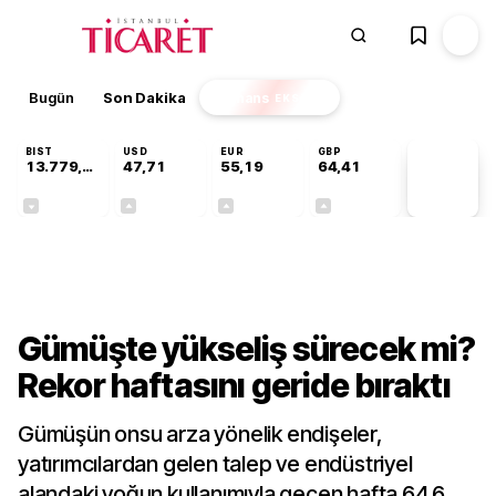
Bugün
Son Dakika
Finans
EKSTRA
BIST
USD
EUR
GBP
13.779,39
47,71
55,19
64,41
PİYASA
VERİLERİ
-0,14%
+0,18%
+0,32%
+0,38%
Finans
Gümüşte yükseliş sürecek mi?
Rekor haftasını geride bıraktı
Gümüşün onsu arza yönelik endişeler,
yatırımcılardan gelen talep ve endüstriyel
alandaki yoğun kullanımıyla geçen hafta 64,6