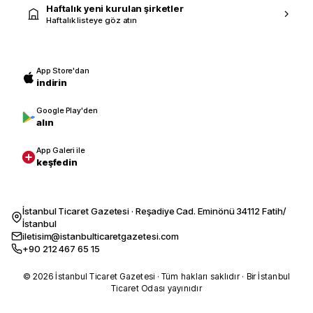
Haftalık yeni kurulan şirketler
Haftalık listeye göz atın
App Store'dan
indirin
Google Play'den
alın
App Galeri ile
keşfedin
İstanbul Ticaret Gazetesi · Reşadiye Cad. Eminönü 34112 Fatih/
İstanbul
iletisim@istanbulticaretgazetesi.com
+90 212 467 65 15
© 2026 İstanbul Ticaret Gazetesi · Tüm hakları saklıdır · Bir İstanbul
Ticaret Odası yayınıdır