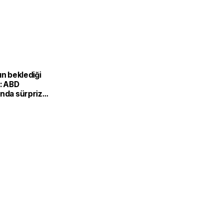
ın beklediği
i: ABD
ında sürpriz