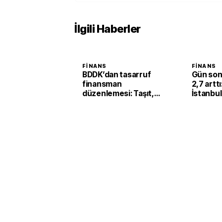
İlgili Haberler
FINANS
FINANS
BDDK’dan tasarruf
Gün son
finansman
2,7 artt
düzenlemesi: Taşıt,
İstanbul
konut ve iş yerinde
kilogram
limitler değişti
milyona