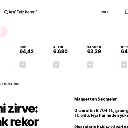
Ara
"
Faiz kararı
"
Ctrl K
RA
GBP
ALTIN
XAGUSD
BTC
64,42
6.680
63,39
64
+0,29%
+0,39%
+2,88%
+3,07%
0,16
0,25
187,03
1,89
ak rekor kırdı
Manşetten Seçmeler
i zirve:
Gram altın 6.704 TL, gram
TL oldu: Fiyatlar neden yük
ak rekor
Piyasaların beklediği veri g