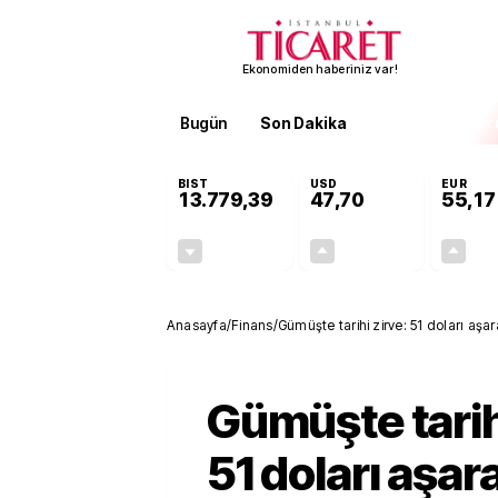
Ekonomiden haberiniz var!
Bugün
Son Dakika
Finans
EKST
BIST
USD
EUR
13.779,39
47,70
55,17
-0,14%
+0,15%
-19,42
0,07
Anasayfa
/
Finans
/
Gümüşte tarihi zirve: 51 doları aşar
Gümüşte tarih
51 doları aşar