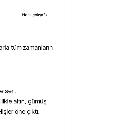
Kaynak ekle
Nasıl çalışır?
›
k
e sert
likle altın, gümüş
işler öne çıktı.