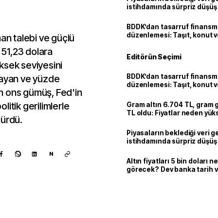
istihdamında sürpriz düşüş
BDDK’dan tasarruf finans
düzenlemesi: Taşıt, konut v
man talebi ve güçlü
limitler değişti
e 51,23 dolara
Editörün Seçimi
ksek seviyesini
BDDK’dan tasarruf finans
layan ve yüzde
düzenlemesi: Taşıt, konut v
yan ons gümüş, Fed'in
limitler değişti
olitik gerilimlerle
Gram altın 6.704 TL, gram
TL oldu: Fiyatlar neden yük
dürdü.
Piyasaların beklediği veri g
istihdamında sürpriz düşüş
N
Altın fiyatları 5 bin doları 
görecek? Dev banka tarih v