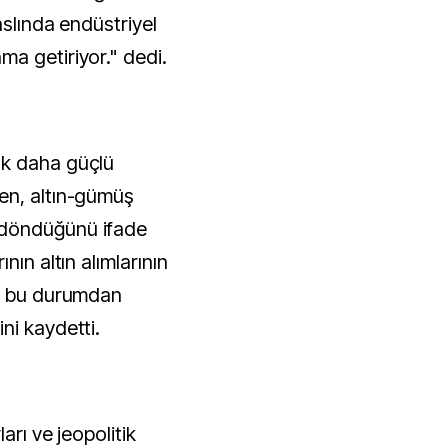
aslında endüstriyel
a getiriyor." dedi.
ok daha güçlü
en, altın-gümüş
 döndüğünü ifade
nın altın alımlarının
k, bu durumdan
ni kaydetti.
arı ve jeopolitik