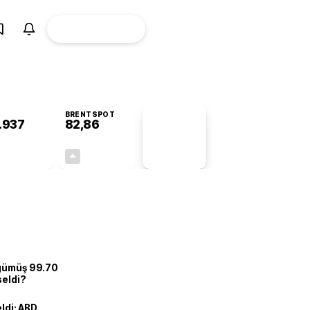
ÜYE
CANLI BORSA
Girişi
BRENTSPOT
.937
82,86
PİYASA
VERİLERİ
+0,40%
+0,10%
+0,00
0,08
 gümüş 99.70
seldi?
eldi: ABD