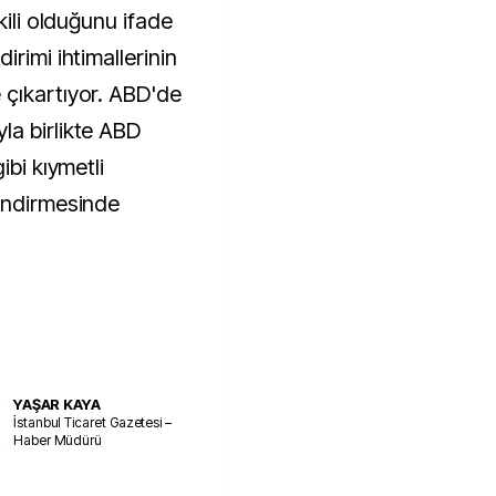
kili olduğunu ifade
rimi ihtimallerinin
 çıkartıyor. ABD'de
la birlikte ABD
ibi kıymetli
endirmesinde
YAŞAR KAYA
İstanbul Ticaret Gazetesi –
Haber Müdürü