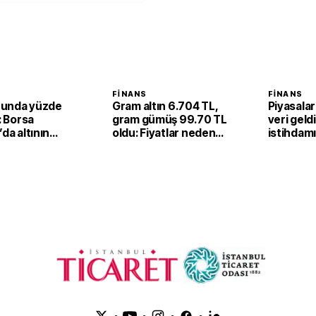
FINANS
FINANS
unda yüzde
Gram altın 6.704 TL,
Piyasalar
ı: Borsa
gram gümüş 99.70 TL
veri geld
’da altının
oldu: Fiyatlar neden
istihdam
 fiyatı 6,67
yükseldi?
düşüş
 yükseldi