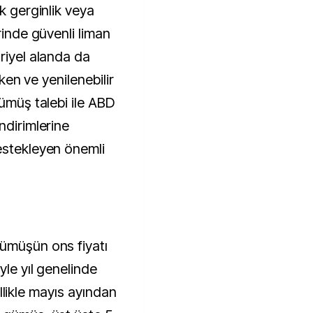
k gerginlik veya
rinde güvenli liman
riyel alanda da
etken ve yenilenebilir
gümüş talebi ile ABD
ndirimlerine
estekleyen önemli
gümüşün ons fiyatı
yle yıl genelinde
zellikle mayıs ayından