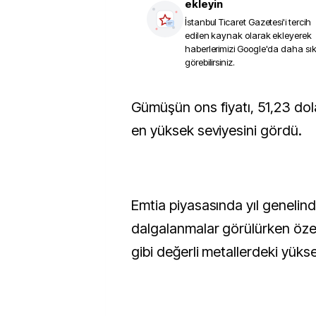
ekleyin
İstanbul Ticaret Gazetesi
'i tercih
edilen kaynak olarak ekleyerek
haberlerimizi Google'da daha sı
görebilirsiniz.
Gümüşün ons fiyatı, 51,23 dolarla tüm zamanların
en yüksek seviyesini gördü.
Emtia piyasasında yıl genelind
dalgalanmalar görülürken özel
gibi değerli metallerdeki yüksel