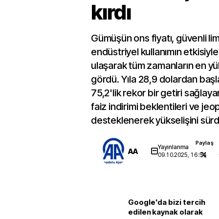
kırdı
Gümüşün ons fiyatı, güvenli li
endüstriyel kullanımın etkisiyl
ulaşarak tüm zamanların en yü
gördü. Yıla 28,9 dolardan baş
75,2'lik rekor bir getiri sağla
faiz indirimi beklentileri ve jeop
desteklenerek yükselişini sür
Paylaş
Yayınlanma
AA
09.10.2025, 16:54
Google'da bizi tercih
edilen kaynak olarak