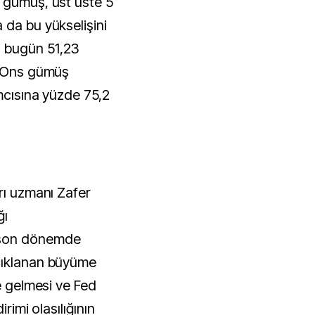
 gümüş, üst üste 5
 da bu yükselişini
 bugün 51,23
. Ons gümüş
mcısına yüzde 75,2
rı uzmanı Zafer
ğı
 son dönemde
çıklanan büyüme
de gelmesi ve Fed
irimi olasılığının