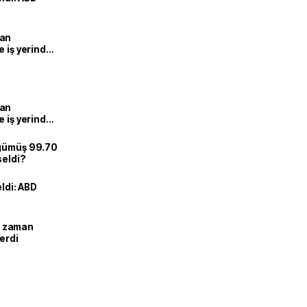
man
e iş yerinde
man
e iş yerinde
 gümüş 99.70
seldi?
eldi: ABD
ne zaman
erdi