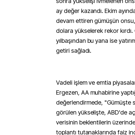
sonra yükselişi ivmelenen ons
ay değer kazandı. Ekim ayında
devam ettiren gümüşün onsu,
dolara yükselerek rekor kırdı
yılbaşından bu yana ise yatırı
getiri sağladı.
Vadeli işlem ve emtia piyasala
Ergezen, AA muhabirine yaptı
değerlendirmede, "Gümüşte
görülen yükselişte, ABD'de a
verisinin beklentilerin üzerin
toplantı tutanaklarında faiz ind