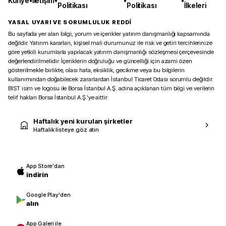
Künye
•
İletişim
•
•
•
Politikası
Politikası
İlkeleri
YASAL UYARI VE SORUMLULUK REDDİ
Bu sayfada yer alan bilgi, yorum ve içerikler yatırım danışmanlığı kapsamında
değildir. Yatırım kararları, kişisel mali durumunuz ile risk ve getiri tercihlerinize
göre yetkili kurumlarla yapılacak yatırım danışmanlığı sözleşmesi çerçevesinde
değerlendirilmelidir. İçeriklerin doğruluğu ve güncelliği için azami özen
gösterilmekle birlikte, olası hata, eksiklik, gecikme veya bu bilgilerin
kullanımından doğabilecek zararlardan İstanbul Ticaret Odası sorumlu değildir.
BIST isim ve logosu ile Borsa İstanbul A.Ş. adına açıklanan tüm bilgi ve verilerin
telif hakları Borsa İstanbul A.Ş.’ye aittir.
Haftalık yeni kurulan şirketler
Haftalık listeye göz atın
App Store'dan
indirin
Google Play'den
alın
App Galeri ile