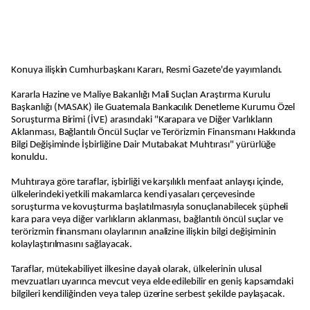
Konuya ilişkin Cumhurbaşkanı Kararı, Resmi Gazete'de yayımlandı.
Kararla Hazine ve Maliye Bakanlığı Mali Suçlan Araştırma Kurulu
Başkanlığı (MASAK) ile Guatemala Bankacılık Denetleme Kurumu Özel
Soruşturma Birimi (İVE) arasındaki "Karapara ve Diğer Varlıkların
Aklanması, Bağlantılı Öncül Suçlar ve Terörizmin Finansmanı Hakkında
Bilgi Değişiminde İşbirliğine Dair Mutabakat Muhtırası" yürürlüğe
konuldu.
Muhtıraya göre taraflar, işbirliği ve karşılıklı menfaat anlayışı içinde,
ülkelerindeki yetkili makamlarca kendi yasaları çerçevesinde
soruşturma ve kovuşturma başlatılmasıyla sonuçlanabilecek şüpheli
kara para veya diğer varlıkların aklanması, bağlantılı öncül suçlar ve
terörizmin finansmanı olaylarının analizine ilişkin bilgi değişiminin
kolaylaştırılmasını sağlayacak.
Taraflar, mütekabiliyet ilkesine dayalı olarak, ülkelerinin ulusal
mevzuatları uyarınca mevcut veya elde edilebilir en geniş kapsamdaki
bilgileri kendiliğinden veya talep üzerine serbest şekilde paylaşacak.