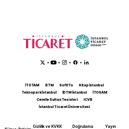
•
•
•
•
İTOTAM
BTM
SoftITo
Kitap İstanbul
Teknopark İstanbul
İDTM İstanbul
İTOSAM
Cemile Sultan Tesisleri
ICVB
İstanbul Ticaret Üniversitesi
Gizlilik ve KVKK
Doğrulama
Yayın