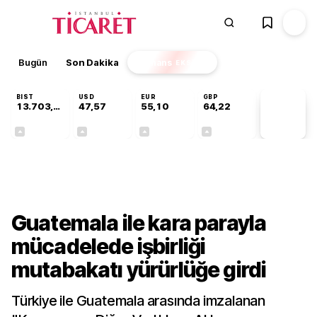
Bugün
Son Dakika
Finans
EKSTRA
BIST
USD
EUR
GBP
13.703,13
47,57
55,10
64,22
PİYASA
VERİLERİ
+0,11%
+0,01%
+0,17%
+0,20%
Dünya
Guatemala ile kara parayla
mücadelede işbirliği
mutabakatı yürürlüğe girdi
Türkiye ile Guatemala arasında imzalanan