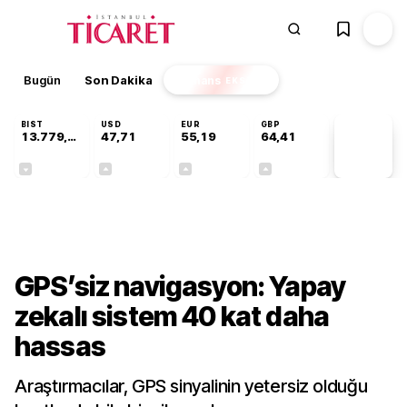
Bugün
Son Dakika
Finans
EKSTRA
BIST
USD
EUR
GBP
13.779,39
47,71
55,19
64,41
PİYASA
VERİLERİ
-0,14%
+0,18%
+0,32%
+0,38%
Teknoloji
GPS’siz navigasyon: Yapay
zekalı sistem 40 kat daha
hassas
Araştırmacılar, GPS sinyalinin yetersiz olduğu