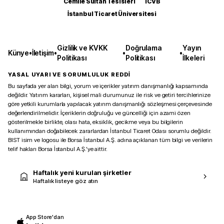
Cemile Sultan Tesisleri
ICVB
İstanbul Ticaret Üniversitesi
Gizlilik ve KVKK
Doğrulama
Yayın
Künye
•
İletişim
•
•
•
Politikası
Politikası
İlkeleri
YASAL UYARI VE SORUMLULUK REDDİ
Bu sayfada yer alan bilgi, yorum ve içerikler yatırım danışmanlığı kapsamında
değildir. Yatırım kararları, kişisel mali durumunuz ile risk ve getiri tercihlerinize
göre yetkili kurumlarla yapılacak yatırım danışmanlığı sözleşmesi çerçevesinde
değerlendirilmelidir. İçeriklerin doğruluğu ve güncelliği için azami özen
gösterilmekle birlikte, olası hata, eksiklik, gecikme veya bu bilgilerin
kullanımından doğabilecek zararlardan İstanbul Ticaret Odası sorumlu değildir.
BIST isim ve logosu ile Borsa İstanbul A.Ş. adına açıklanan tüm bilgi ve verilerin
telif hakları Borsa İstanbul A.Ş.’ye aittir.
Haftalık yeni kurulan şirketler
Haftalık listeye göz atın
App Store'dan