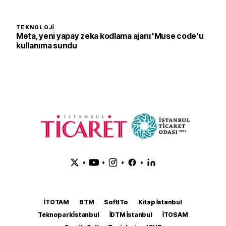
TEKNOLOJI
Meta, yeni yapay zeka kodlama ajanı 'Muse code'u
kullanıma sundu
•
•
•
•
İTOTAM
BTM
SoftITo
Kitap İstanbul
Teknopark İstanbul
İDTM İstanbul
İTOSAM