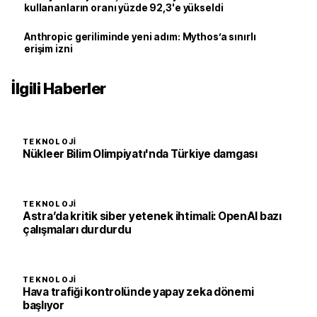
kullananların oranı yüzde 92,3'e yükseldi
Anthropic geriliminde yeni adım: Mythos’a sınırlı
erişim izni
İlgili Haberler
TEKNOLOJI
Nükleer Bilim Olimpiyatı'nda Türkiye damgası
TEKNOLOJI
Astra’da kritik siber yetenek ihtimali: OpenAI bazı
çalışmaları durdurdu
TEKNOLOJI
Hava trafiği kontrolünde yapay zeka dönemi
başlıyor