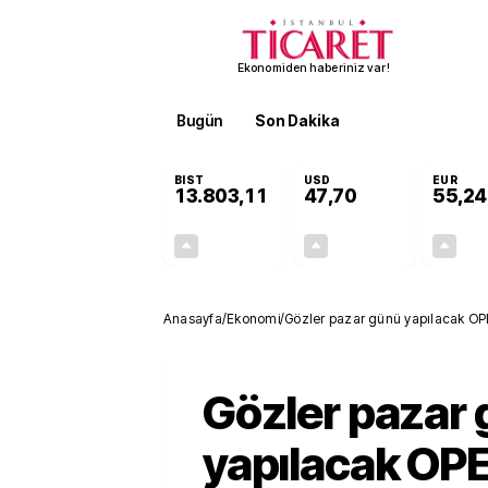
Ekonomiden haberiniz var!
Bugün
Son Dakika
Finans
EKST
BIST
USD
EUR
13.803,11
47,70
55,24
+0,03%
+0,17%
4,29
0,08
Anasayfa
/
Ekonomi
/
Gözler pazar günü yapılacak OPEC
Gözler pazar
yapılacak OP