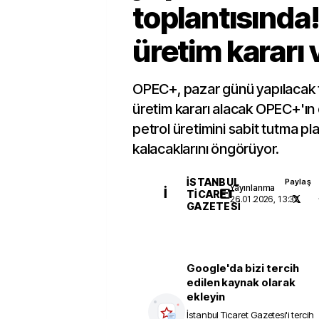
toplantısında!
üretim kararı 
OPEC+, pazar günü yapılacak 
üretim kararı alacak OPEC+'ı
petrol üretimini sabit tutma pla
kalacaklarını öngörüyor.
İSTANBUL
Paylaş
Yayınlanma
İ
TICARET
26.01.2026, 13:32
GAZETESI
Google'da bizi tercih
edilen kaynak olarak
ekleyin
İstanbul Ticaret Gazetesi
'i tercih