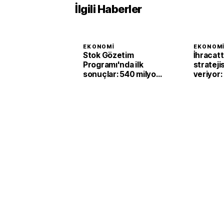
İlgili Haberler
EKONOMI
EKONOM
Stok Gözetim
İhracat
Programı'nda ilk
strateji
sonuçlar: 540 milyon
veriyor:
liralık matrah artışı
milyar do
sağlandı