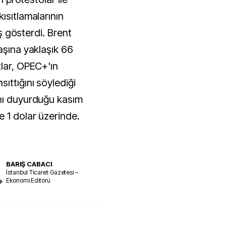
ısıtlamalarının
iş gösterdi. Brent
aşına yaklaşık 66
tlar, OPEC+'ın
ıttığını söylediği
ını duyurduğu kasım
e 1 dolar üzerinde.
BARIŞ CABACI
İstanbul Ticaret Gazetesi –
Ekonomi Editörü