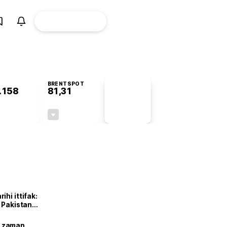
ÜYE
CANLI BORSA
Girişi
BRENTSPOT
.158
81,31
PİYASA
VERİLERİ
+1,46%
-1,78%
+0,00
-1,47
hi ittifak:
e Pakistan
dı
ne zaman