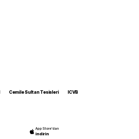
M
Cemile Sultan Tesisleri
ICVB
App Store'dan
indirin