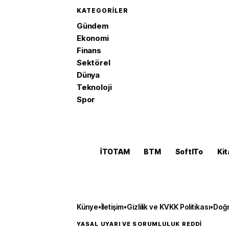
KATEGORILER
Gündem
Ekonomi
Finans
Sektörel
Dünya
Teknoloji
Spor
İTOTAM
BTM
SoftITo
Kit
Künye
•
İletişim
•
Gizlilik ve KVKK Politikası
•
Doğr
YASAL UYARI VE SORUMLULUK REDDİ