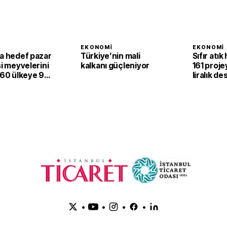
I
EKONOMI
EKONOMI
ta hedef pazar
Türkiye’nin mali
Sıfır atık
si meyvelerini
kalkanı güçleniyor
161 proje
 60 ülkeye 94
liralık de
larlık satış
•
•
•
•