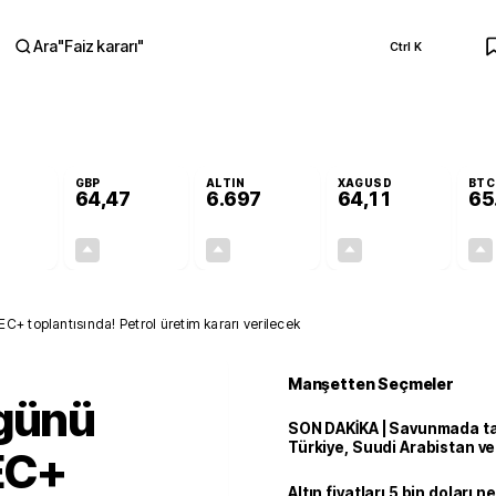
Ara
"
Faiz kararı
"
Ctrl K
RA
GBP
ALTIN
XAGUSD
BTC
64,47
6.697
64,11
65
+0,41%
+0,47%
+3,15%
+4,24%
0,23
0,30
204,81
2,61
+ toplantısında! Petrol üretim kararı verilecek
Manşetten Seçmeler
 günü
SON DAKİKA | Savunmada tari
Türkiye, Suudi Arabistan v
EC+
'Mekke Anlaşması'nı imzala
Altın fiyatları 5 bin doları 