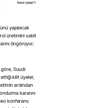
Nasıl çalışır?
›
k
ol üretimini sabit
larını öngörüyor.
göre, Suudi
ttiği kilit üyeler,
üretimin ardından
 dondurma kararını
ideo konferans