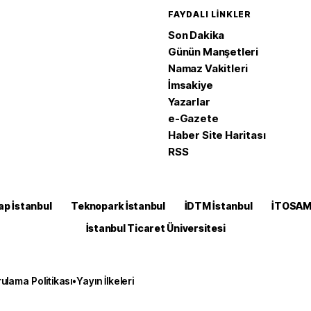
FAYDALI LINKLER
Son Dakika
Günün Manşetleri
Namaz Vakitleri
İmsakiye
Yazarlar
e-Gazete
Haber Site Haritası
RSS
ap İstanbul
Teknopark İstanbul
İDTM İstanbul
İTOSA
İstanbul Ticaret Üniversitesi
ulama Politikası
•
Yayın İlkeleri