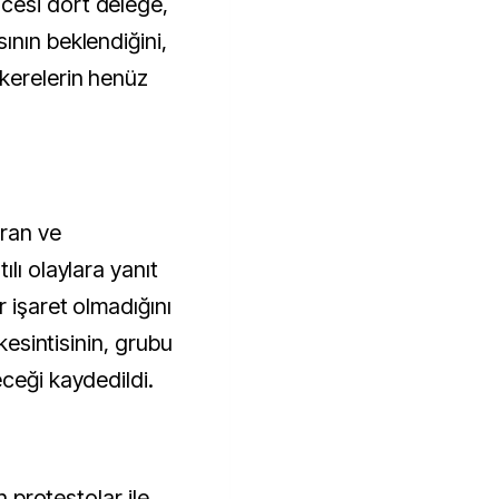
cesi dört delege,
ının beklendiğini,
kerelerin henüz
İran ve
lı olaylara yanıt
r işaret olmadığını
 kesintisinin, grubu
ceği kaydedildi.
n protestolar ile