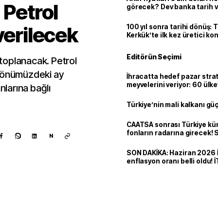
 Petrol
görecek? Dev banka tarih v
verilecek
100 yıl sonra tarihi dönüş: 
Kerkük’te ilk kez üretici k
Editörün Seçimi
toplanacak. Petrol
n önümüzdeki ay
İhracatta hedef pazar strat
meyvelerini veriyor: 60 ülk
nlarına bağlı
dolarlık satış
Türkiye’nin mali kalkanı gü
CAATSA sonrası Türkiye kü
fonların radarına girecek
N
finansa yeni eşik
SON DAKİKA: Haziran 2026 
enflasyon oranı belli oldu! 
Kaynak ekle