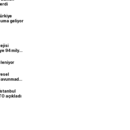
erdi
Türkiye
onuma geliyor
ejisi
eye 94 milyar
çleniyor
resel
! Savunmadan
İstanbul
İTO açıkladı