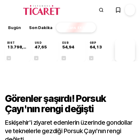
Bugün
Son Dakika
Finans
EKSTRA
BIST
USD
EUR
GBP
13.798,82
47,65
54,94
64,13
PİYASA
VERİLERİ
+0,70%
+0,04%
-0,14%
-0,07%
Gündem
Görenler şaşırdı! Porsuk
Çayı'nın rengi değişti
Eskişehir'i ziyaret edenlerin üzerinde gondollar
ve teknelerle gezdiği Porsuk Çayı'nın rengi
değişti.