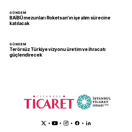
GÜNDEM
BAİBÜ mezunları Roketsan’ın işe alım sürecine
katılacak
GÜNDEM
Terörsüz Türkiye vizyonu üretim ve ihracatı
güçlendirecek
•
•
•
•