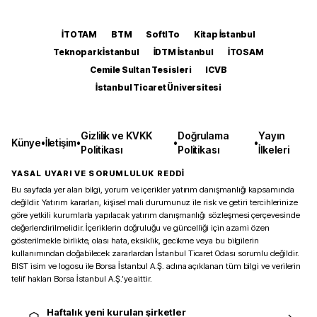
İTOTAM
BTM
SoftITo
Kitap İstanbul
Teknopark İstanbul
İDTM İstanbul
İTOSAM
Cemile Sultan Tesisleri
ICVB
İstanbul Ticaret Üniversitesi
Gizlilik ve KVKK
Doğrulama
Yayın
Künye
•
İletişim
•
•
•
Politikası
Politikası
İlkeleri
YASAL UYARI VE SORUMLULUK REDDİ
Bu sayfada yer alan bilgi, yorum ve içerikler yatırım danışmanlığı kapsamında
değildir. Yatırım kararları, kişisel mali durumunuz ile risk ve getiri tercihlerinize
göre yetkili kurumlarla yapılacak yatırım danışmanlığı sözleşmesi çerçevesinde
değerlendirilmelidir. İçeriklerin doğruluğu ve güncelliği için azami özen
gösterilmekle birlikte, olası hata, eksiklik, gecikme veya bu bilgilerin
kullanımından doğabilecek zararlardan İstanbul Ticaret Odası sorumlu değildir.
BIST isim ve logosu ile Borsa İstanbul A.Ş. adına açıklanan tüm bilgi ve verilerin
telif hakları Borsa İstanbul A.Ş.’ye aittir.
Haftalık yeni kurulan şirketler