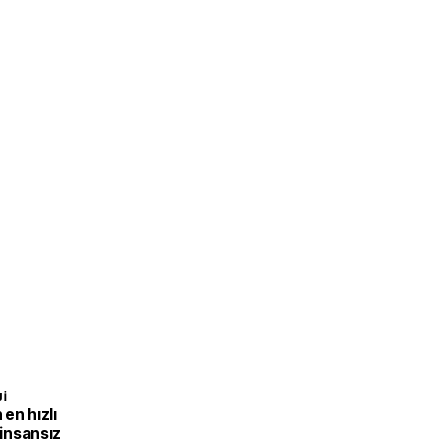
I
en hızlı
 insansız