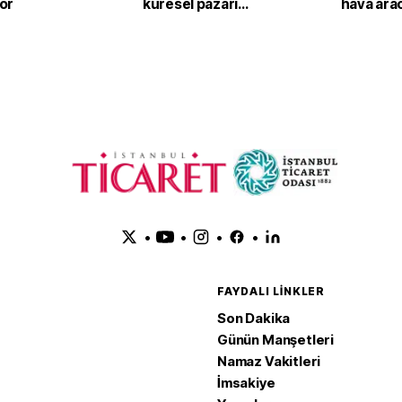
or
küresel pazarı
hava ara
hedefliyor
•
•
•
•
FAYDALI LINKLER
Son Dakika
Günün Manşetleri
Namaz Vakitleri
İmsakiye