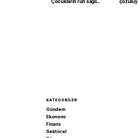
Çocukların ruh sağlığı
çözülüy
davasında 567 milyon
dolarlık ceza
KATEGORILER
Gündem
Ekonomi
Finans
Sektörel