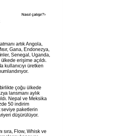
Kaynak ekle
Nasıl çalışır?
›
k
Mısır, Gana, Endonezya,
pinler, Senegal, Uganda,
ülkede erişime açıldı.
a kullanıcıyı üretken
numlandırıyor.
birlikte çoğu ülkede
zya lansmanı aylık
pıldı. Nepal ve Meksika
üzde 50 indirim
 seviye paketlerin
riyeri düşürülüyor.
nı sıra, Flow, Whisk ve