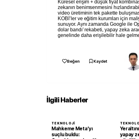
Küresel erişim + düşük fiyat kombin
zekanın benimsenmesini hızlandırabil
video üretiminin tek pakette buluşması
KOBİ’ler ve eğitim kurumları için maliy
sunuyor. Aynı zamanda Google ile Op
dolar bandı’ rekabeti, yapay zeka ara
genelinde daha erişilebilir hale gelmes
Beğen
Kaydet
İlgili Haberler
TEKNOLOJI
TEKNOLO
Mahkeme Meta’yı
Yeraltın
suçlu buldu:
yapay z