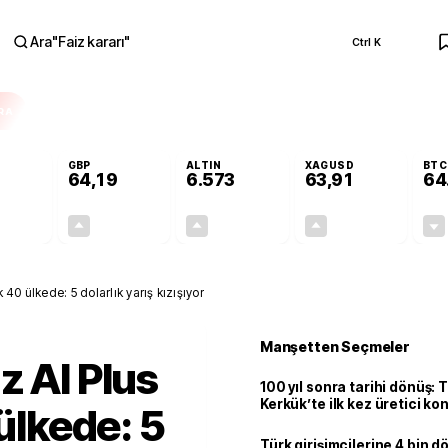
Ara
"
Faiz kararı
"
Ctrl K
RA
GBP
ALTIN
XAGUSD
BTC
64,19
6.573
63,91
64
-0,04%
+0,03%
+1,24%
+3,92%
-0,02
0,02
80,36
2,41
Google'ın ucuz AI Plus planı artık 40 ülkede: 5 dolarlık yarış kızışıyor
Manşetten Seçmeler
z AI Plus
100 yıl sonra tarihi dönüş: 
Kerkük’te ilk kez üretici k
 ülkede: 5
Türk girişimcilerine 4 bin 