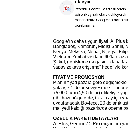
ekleyin
İstanbul Ticaret Gazetesi
'i tercih
edilen kaynak olarak ekleyerek
haberlerimizi Google'da daha sı
görebilirsiniz.
Google’ın daha uygun fiyatlı AI Plus katmanı artık Angola,
Bangladeş, Kamerun, Fildişi Sahili, 
Kenya, Meksika, Nepal, Nijerya, Fili
Vietnam, Zimbabve dahil 40’tan fazla 
Şirket, genişleme dalgasını “daha fazl
yapay zekaya eriştirme” hedefiyle ko
FİYAT VE PROMOSYON
Planın fiyatı pazara göre değişmekle 
yaklaşık 5 dolar seviyesinde. Endone
75.000 rupi (4,50 dolar) etiketiyle ya
gibi bazı bölgelerde, ilk altı ay için y
uygulanacak. Böylece, 20 dolarlık üst
maliyetli kaldığı pazarlarda ödeme ba
ÖZELLİK PAKETİ DETAYLARI
AI Plus; Gemini 2.5 Pro erişiminin ya