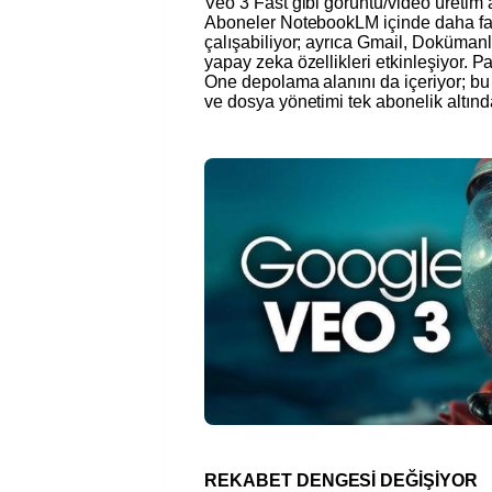
Veo 3 Fast gibi görüntü/video üretim a
Aboneler NotebookLM içinde daha faz
çalışabiliyor; ayrıca Gmail, Dokümanl
yapay zeka özellikleri etkinleşiyor. 
One depolama alanını da içeriyor; bu
ve dosya yönetimi tek abonelik altınd
REKABET DENGESİ DEĞİŞİYOR