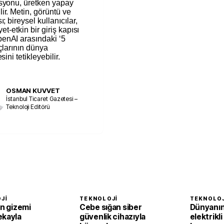
asyonu, üretken yapay
ir. Metin, görüntü ve
; bireysel kullanıcılar,
et-etkin bir giriş kapısı
enAI arasındaki ‘5
çlarının dünya
ini tetikleyebilir.
OSMAN KUVVET
İstanbul Ticaret Gazetesi –
Teknoloji Editörü
JI
TEKNOLOJI
TEKNOLOJ
ın gizemi
Cebe sığan siber
Dünyanın 
ekayla
güvenlik cihazıyla
elektrikli