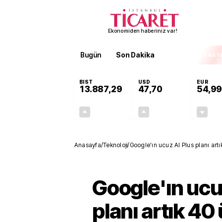
Ekonomiden haberiniz var!
Bugün
Son Dakika
Finans
EKST
BIST
USD
EUR
13.887,29
47,70
54,99
+0,64%
+0,17%
88,47
0,08
Anasayfa
/
Teknoloji
/
Google'ın ucu
planı artık 40