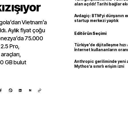
kızışıyor
alan açıldı! Tarihi bağlar 
ortaklığa dönüşüyor
Avdagiç: BTM’yi dünyanın en 
startup merkezi yaptık
ngola’dan Vietnam’a
ı. Aylık fiyat çoğu
Editörün Seçimi
donezya’da 75.000
Türkiye'de dijitalleşme hızı 
 2.5 Pro,
İnternet kullananların oran
araçları,
92,3'e yükseldi
0 GB bulut
Anthropic geriliminde yeni 
Mythos’a sınırlı erişim izni
N