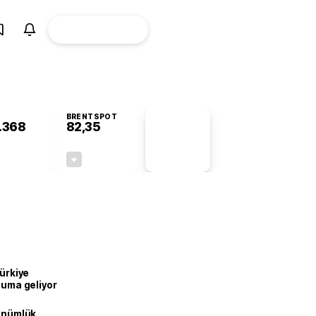
ÜYE
CANLI BORSA
Girişi
BRENTSPOT
.368
82,35
PİYASA
VERİLERİ
-0,62%
-0,52%
+0,00
-0,43
Türkiye
onuma geliyor
dönümlük