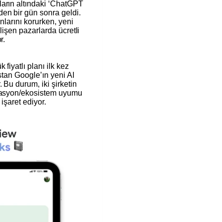
ların altındaki ‘ChatGPT
en bir gün sonra geldi.
anlarını korurken, yeni
elişen pazarlarda ücretli
r.
fiyatlı planı ilk kez
stan Google’ın yeni AI
 Bu durum, iki şirketin
ülasyon/ekosistem uyumu
 işaret ediyor.