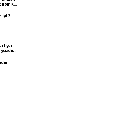
ekonomik
iyi 3.
artıyor:
ı yüzde
adım: