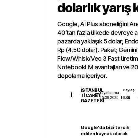
dolarlık yarış 
Google, AI Plus aboneliğini A
40’tan fazla ülkede devreye ald
pazarda yaklaşık 5 dolar; En
Rp (4,50 dolar). Paket; Gemini
Flow/Whisk/Veo 3 Fast üretim 
NotebookLM avantajları ve 20
depolama içeriyor.
İSTANBUL
Paylaş
Yayınlanma
İ
TICARET
25.09.2025, 16:39
GAZETESI
Google'da bizi tercih
edilen kaynak olarak