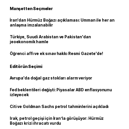
Manşetten Seçmeler
İran'dan Hürmüz Boğazı açıklaması: Umman ile her an
anlaşma imzalanabilir
Türkiye, Suudi Arabistan ve Pakistan'dan
jeoekonomik hamle
Öğrenci affı ve ek sınav hakkı Resmi Gazete'de!
Editörün Seçimi
Avrupa'da doğal gaz stokları alarm veriyor
Fed beklentileri değişti: Piyasalar ABD enflasyonunu
izleyecek
Citi ve Goldman Sachs petrol tahminlerini açıkladı
Irak, petrol geçişi için İran’la görüşüyor: Hürmüz
Boğazı krizi ihracatı vurdu