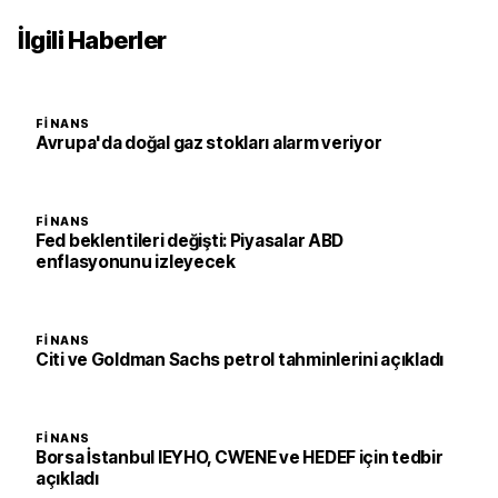
İlgili Haberler
FINANS
Avrupa'da doğal gaz stokları alarm veriyor
FINANS
Fed beklentileri değişti: Piyasalar ABD
enflasyonunu izleyecek
FINANS
Citi ve Goldman Sachs petrol tahminlerini açıkladı
FINANS
Borsa İstanbul IEYHO, CWENE ve HEDEF için tedbir
açıkladı