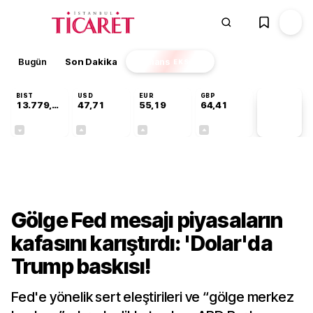
Bugün
Son Dakika
Finans
EKSTRA
BIST
USD
EUR
GBP
13.779,39
47,71
55,19
64,41
PİYASA
VERİLERİ
-0,14%
+0,18%
+0,32%
+0,38%
Finans
Gölge Fed mesajı piyasaların
kafasını karıştırdı: 'Dolar'da
Trump baskısı!
Fed'e yönelik sert eleştirileri ve “gölge merkez