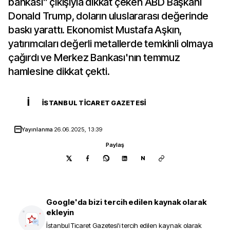
bankası” çıkışıyla dikkat çeken ABD Başkanı
Donald Trump, doların uluslararası değerinde
baskı yarattı. Ekonomist Mustafa Aşkın,
yatırımcıları değerli metallerde temkinli olmaya
çağırdı ve Merkez Bankası'nın temmuz
hamlesine dikkat çekti.
İ
İSTANBUL TICARET GAZETESI
Yayınlanma
26.06.2025, 13:39
Paylaş
N
Google'da bizi tercih edilen kaynak olarak
ekleyin
İstanbul Ticaret Gazetesi
'i tercih edilen kaynak olarak