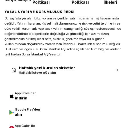
Politikası
Politikası
İlkeleri
YASAL UYARI VE SORUMLULUK REDDİ
Bu sayfada yer alan bilgi, yorum ve içerikler yatırım danışmanlığı kapsamında
değildir. Yatırım kararları, kişisel mali durumunuz ile risk ve getiri tercihlerinize
göre yetkili kurumlarla yapılacak yatırım danışmanlığı sözleşmesi çerçevesinde
değerlendirilmelidir. İçeriklerin doğruluğu ve güncelliği için azami özen
gösterilmekle birlikte, olası hata, eksiklik, gecikme veya bu bilgilerin
kullanımından doğabilecek zararlardan İstanbul Ticaret Odası sorumlu değildir.
BIST isim ve logosu ile Borsa İstanbul A.Ş. adına açıklanan tüm bilgi ve verilerin
telif hakları Borsa İstanbul A.Ş.’ye aittir.
Haftalık yeni kurulan şirketler
Haftalık listeye göz atın
App Store'dan
indirin
Google Play'den
alın
App Galeri ile