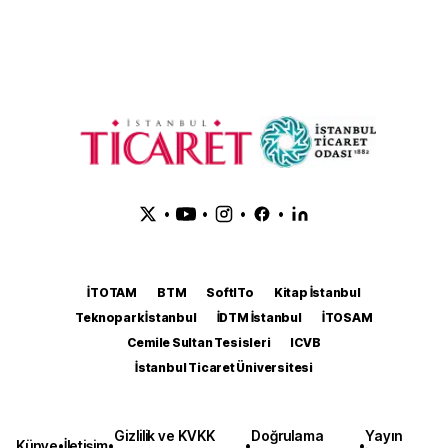
•
•
•
•
İTOTAM
BTM
SoftITo
Kitap İstanbul
Teknopark İstanbul
İDTM İstanbul
İTOSAM
Cemile Sultan Tesisleri
ICVB
İstanbul Ticaret Üniversitesi
Gizlilik ve KVKK
Doğrulama
Yayın
Künye
•
İletişim
•
•
•