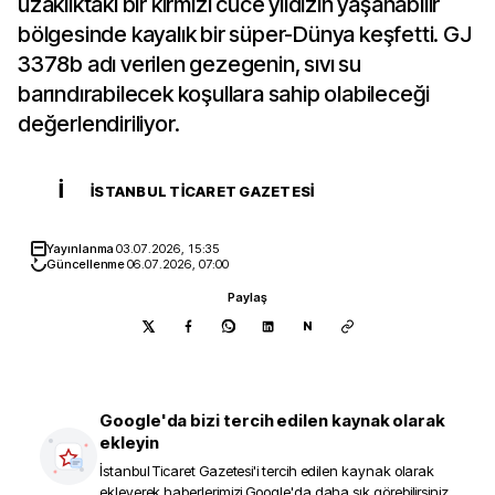
uzaklıktaki bir kırmızı cüce yıldızın yaşanabilir
bölgesinde kayalık bir süper-Dünya keşfetti. GJ
3378b adı verilen gezegenin, sıvı su
barındırabilecek koşullara sahip olabileceği
değerlendiriliyor.
İ
İSTANBUL TICARET GAZETESI
Yayınlanma
03.07.2026, 15:35
Güncellenme
06.07.2026, 07:00
Paylaş
N
Google'da bizi tercih edilen kaynak olarak
ekleyin
İstanbul Ticaret Gazetesi
'i tercih edilen kaynak olarak
ekleyerek haberlerimizi Google'da daha sık görebilirsiniz.