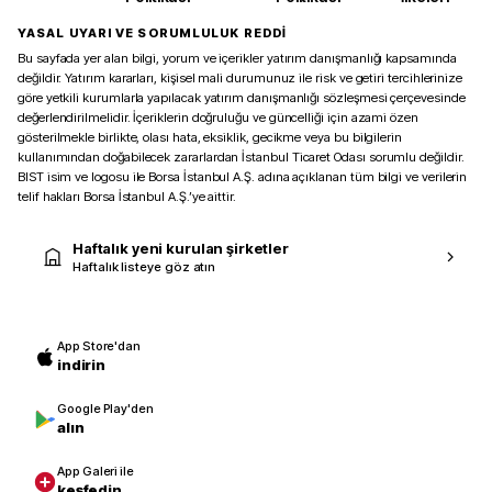
YASAL UYARI VE SORUMLULUK REDDİ
Bu sayfada yer alan bilgi, yorum ve içerikler yatırım danışmanlığı kapsamında
değildir. Yatırım kararları, kişisel mali durumunuz ile risk ve getiri tercihlerinize
göre yetkili kurumlarla yapılacak yatırım danışmanlığı sözleşmesi çerçevesinde
değerlendirilmelidir. İçeriklerin doğruluğu ve güncelliği için azami özen
gösterilmekle birlikte, olası hata, eksiklik, gecikme veya bu bilgilerin
kullanımından doğabilecek zararlardan İstanbul Ticaret Odası sorumlu değildir.
BIST isim ve logosu ile Borsa İstanbul A.Ş. adına açıklanan tüm bilgi ve verilerin
telif hakları Borsa İstanbul A.Ş.’ye aittir.
Haftalık yeni kurulan şirketler
Haftalık listeye göz atın
App Store'dan
indirin
Google Play'den
alın
App Galeri ile
keşfedin