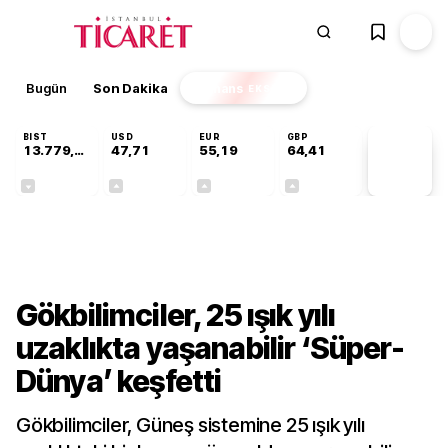
Bugün
Son Dakika
Finans
EKSTRA
BIST
USD
EUR
GBP
13.779,39
47,71
55,19
64,41
PİYASA
VERİLERİ
-0,14%
+0,18%
+0,32%
+0,38%
Teknoloji
Gökbilimciler, 25 ışık yılı
uzaklıkta yaşanabilir ‘Süper-
Dünya’ keşfetti
Gökbilimciler, Güneş sistemine 25 ışık yılı