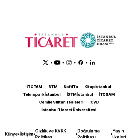
•
•
•
•
İTOTAM
BTM
SoftITo
Kitap İstanbul
Teknopark İstanbul
İDTM İstanbul
İTOSAM
Cemile Sultan Tesisleri
ICVB
İstanbul Ticaret Üniversitesi
Gizlilik ve KVKK
Doğrulama
Yayın
Künye
•
İletişim
•
•
•
Politikası
Politikası
İlkeleri