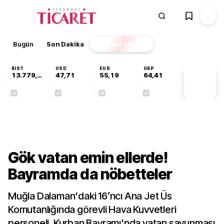
Bugün
Son Dakika
Finans
EKSTRA
BIST
USD
EUR
GBP
13.779,39
47,71
55,19
64,41
PİYASA
VERİLERİ
-0,14%
+0,18%
+0,32%
+0,38%
Gündem
Gök vatan emin ellerde!
Bayramda da nöbetteler
Muğla Dalaman'daki 16’ncı Ana Jet Üs
Komutanlığında görevli Hava Kuvvetleri
personeli, Kurban Bayramı'nda vatan savunması