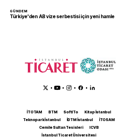
GÜNDEM
Türkiye'den AB vize serbestisi için yeni hamle
•
•
•
•
İTOTAM
BTM
SoftITo
Kitap İstanbul
Teknopark İstanbul
İDTM İstanbul
İTOSAM
Cemile Sultan Tesisleri
ICVB
İstanbul Ticaret Üniversitesi