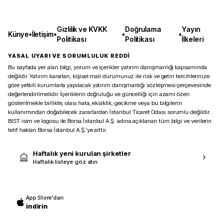
Gizlilik ve KVKK
Doğrulama
Yayın
Künye
•
İletişim
•
•
•
Politikası
Politikası
İlkeleri
YASAL UYARI VE SORUMLULUK REDDİ
Bu sayfada yer alan bilgi, yorum ve içerikler yatırım danışmanlığı kapsamında
değildir. Yatırım kararları, kişisel mali durumunuz ile risk ve getiri tercihlerinize
göre yetkili kurumlarla yapılacak yatırım danışmanlığı sözleşmesi çerçevesinde
değerlendirilmelidir. İçeriklerin doğruluğu ve güncelliği için azami özen
gösterilmekle birlikte, olası hata, eksiklik, gecikme veya bu bilgilerin
kullanımından doğabilecek zararlardan İstanbul Ticaret Odası sorumlu değildir.
BIST isim ve logosu ile Borsa İstanbul A.Ş. adına açıklanan tüm bilgi ve verilerin
telif hakları Borsa İstanbul A.Ş.’ye aittir.
Haftalık yeni kurulan şirketler
Haftalık listeye göz atın
App Store'dan
indirin