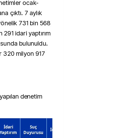
netimler ocak-
 çıktı. 7 aylık
önelik 731 bin 568
n 291 idari yaptırım
sunda bulunuldu.
r 320 milyon 917
yapılan denetim
İdari
Suç
İdari Para
Yaptırım
Duyurusu