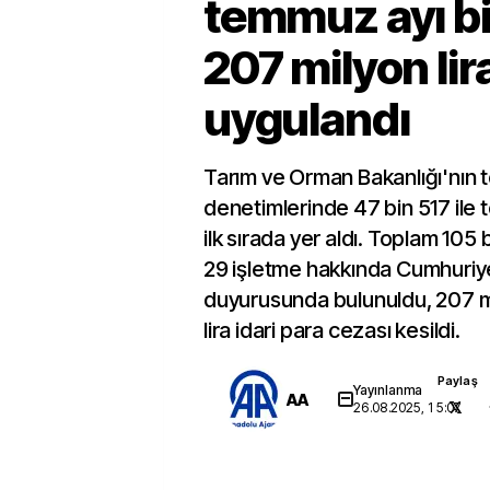
temmuz ayı b
207 milyon lir
uygulandı
Tarım ve Orman Bakanlığı'nın
denetimlerinde 47 bin 517 ile t
ilk sırada yer aldı. Toplam 10
29 işletme hakkında Cumhuriye
duyurusunda bulunuldu, 207 m
lira idari para cezası kesildi.
Paylaş
Yayınlanma
AA
26.08.2025, 15:07