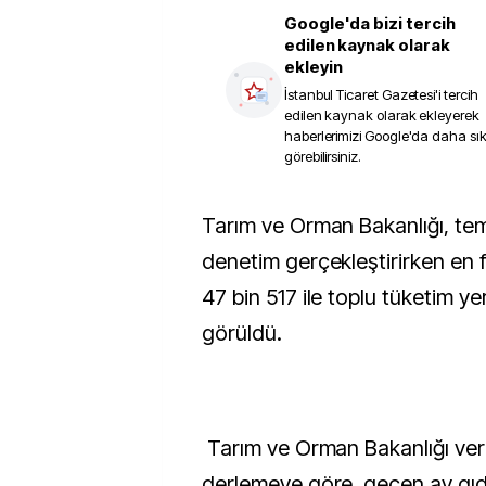
Google'da bizi tercih
edilen kaynak olarak
ekleyin
İstanbul Ticaret Gazetesi
'i tercih
edilen kaynak olarak ekleyerek
haberlerimizi Google'da daha sı
görebilirsiniz.
Tarım ve Orman Bakanlığı, temmuzda 105 bin 810
denetim gerçekleştirirken en 
47 bin 517 ile toplu tüketim yer
görüldü.
Tarım ve Orman Bakanlığı veri
derlemeye göre, geçen ay gıd