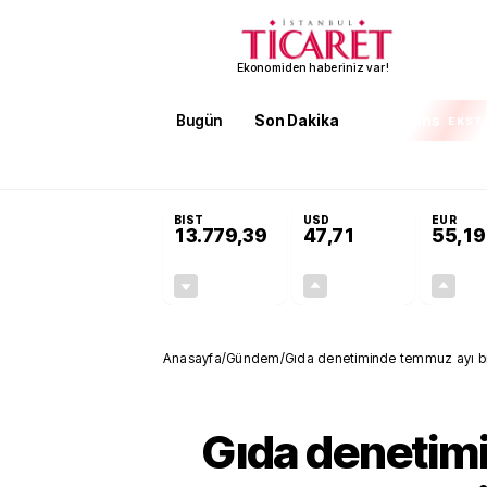
Ekonomiden haberiniz var!
Bugün
Son Dakika
Finans
EKST
SON DAKİKA
Terörsüz Türkiye Yasası teklifi 
BIST
USD
EUR
13.779,39
47,71
55,19
-0,14%
+0,18%
-19,42
0,09
Anasayfa
/
Gündem
/
Gıda denetiminde temmuz ayı bi
Gıda denetim