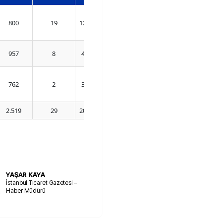
800
19
125.880.187
957
8
46.146.074
762
2
35.347.098
2.519
29
207.373.359
YAŞAR KAYA
İstanbul Ticaret Gazetesi –
Haber Müdürü