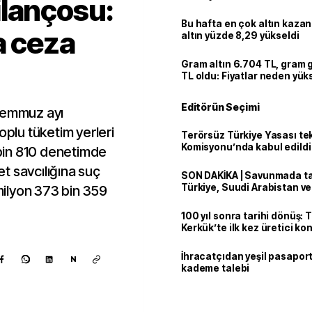
ilançosu:
Bu hafta en çok altın kazan
a ceza
altın yüzde 8,29 yükseldi
Gram altın 6.704 TL, gram
TL oldu: Fiyatlar neden yük
Editörün Seçimi
 temmuz ayı
oplu tüketim yerleri
Terörsüz Türkiye Yasası tek
Komisyonu’nda kabul edildi
5 bin 810 denetimde
t savcılığına suç
SON DAKİKA | Savunmada tari
Türkiye, Suudi Arabistan v
ilyon 373 bin 359
'Mekke Anlaşması'nı imzala
100 yıl sonra tarihi dönüş: 
Kerkük’te ilk kez üretici k
İhracatçıdan yeşil pasaport
N
kademe talebi