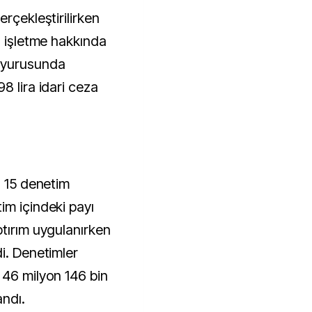
rçekleştirilirken
2 işletme hakkında
uyurusunda
8 lira idari ceza
n 15 denetim
im içindeki payı
ptırım uygulanırken
i. Denetimler
 46 milyon 146 bin
andı.