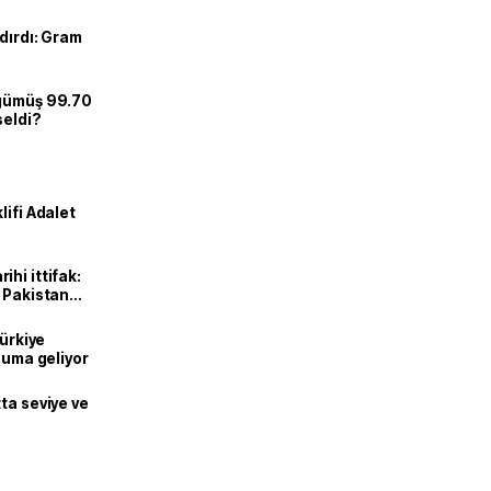
dırdı: Gram
 gümüş 99.70
seldi?
lifi Adalet
hi ittifak:
e Pakistan
dı
Türkiye
onuma geliyor
ta seviye ve