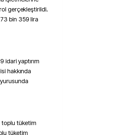
l gerçekleştirildi.
73 bin 359 lira
9 idari yaptırım
isi hakkında
uyurusunda
 toplu tüketim
plu tüketim