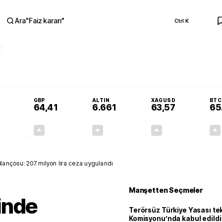
Ara
"
Faiz kararı
"
Ctrl K
RA
Adalet Komisyonu’nda kabul edildi
Terörsüz Türkiye Yasası teklifi Adalet K
GBP
ALTIN
XAGUSD
BTC
64,41
6.661
63,57
65
+0,32%
+0,38%
+2,59%
+3,37%
0,18
0,24
167,96
2,07
lançosu: 207 milyon lira ceza uygulandı
Manşetten Seçmeler
inde
Terörsüz Türkiye Yasası tek
Komisyonu’nda kabul edildi