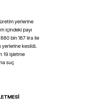
üretim yerlerine
im içindeki payı
80 bin 187 lira ile
 yerlerine kesildi.
n 19 işletme
ına suç
ŞLETMESİ