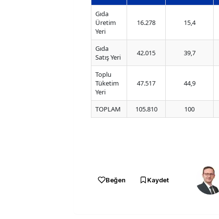
Gıda
Üretim
16.278
15,4
Yeri
Gıda
42.015
39,7
Satış Yeri
Toplu
Tüketim
47.517
44,9
Yeri
TOPLAM
105.810
100
Beğen
Kaydet