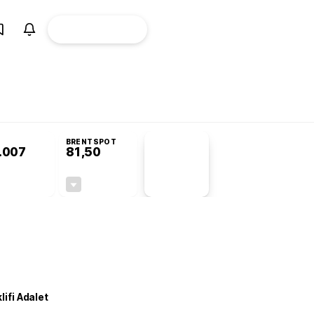
ÜYE
CANLI BORSA
Girişi
omisyonu’nda kabul edildi
BRENTSPOT
.007
81,50
PİYASA
VERİLERİ
+1,09%
-1,55%
+0,00
-1,28
lifi Adalet