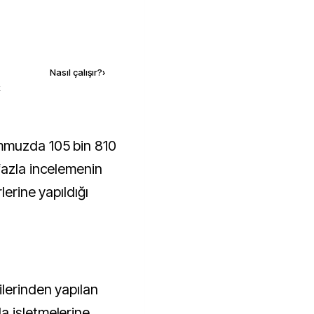
Kaynak ekle
Nasıl çalışır?
›
k
fazla incelemenin
lerine yapıldığı
lerinden yapılan
a işletmelerine