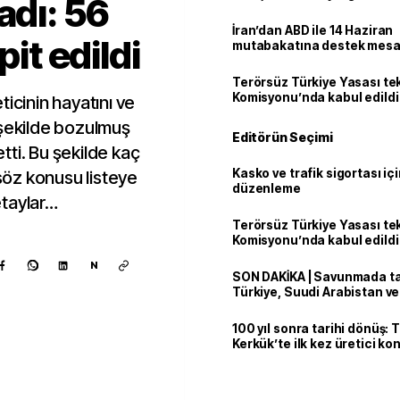
adı: 56
İran’dan ABD ile 14 Haziran
pit edildi
mutabakatına destek mesa
Terörsüz Türkiye Yasası tek
Komisyonu’nda kabul edildi
icinin hayatını ve
 şekilde bozulmuş
Editörün Seçimi
etti. Bu şekilde kaç
Kasko ve trafik sigortası içi
 söz konusu listeye
düzenleme
etaylar…
Terörsüz Türkiye Yasası tek
Komisyonu’nda kabul edildi
N
SON DAKİKA | Savunmada tari
Türkiye, Suudi Arabistan v
'Mekke Anlaşması'nı imzala
100 yıl sonra tarihi dönüş: 
Kerkük’te ilk kez üretici k
Kaynak ekle