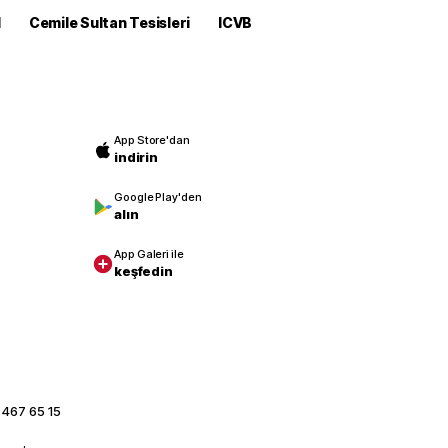
M
Cemile Sultan Tesisleri
ICVB
App Store'dan
indirin
Google Play'den
alın
App Galeri ile
keşfedin
 467 65 15