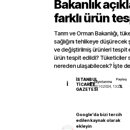
Bakanlık açıkl
farklı ürün tes
Tarım ve Orman Bakanlığı, tüket
sağlığını tehlikeye düşürecek
ve değiştirilmiş ürünleri tespit 
ürün tespit edildi? Tüketiciler
nereden ulaşabilecek? İşte d
İSTANBUL
Paylaş
Yayınlanma
İ
TICARET
02.10.2024, 13:22
GAZETESI
Google'da bizi tercih
edilen kaynak olarak
ekleyin