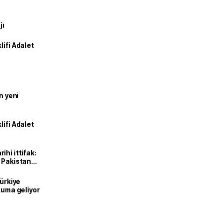
jı
lifi Adalet
n yeni
lifi Adalet
hi ittifak:
e Pakistan
dı
Türkiye
onuma geliyor