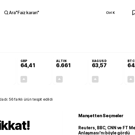
Ara
"
Faiz kararı
"
Ctrl K
RA
 Adalet Komisyonu’nda kabul edildi
Terörsüz Türkiye Yasası teklifi Adalet 
GBP
ALTIN
XAGUSD
BTC
64,41
6.661
63,57
64
+0,32%
+0,38%
+2,59%
+3,37%
0,18
0,24
167,96
2,07
adı: 56 farklı ürün tespit edildi
Manşetten Seçmeler
ikkat!
Reuters, BBC, CNN ve FT M
Anlaşması'nı böyle gördü