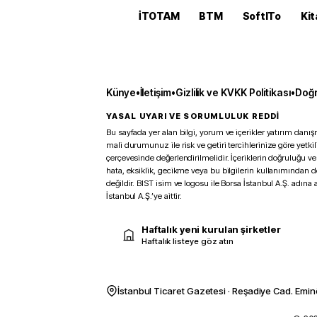
İTOTAM
BTM
SoftITo
Kit
Künye
•
İletişim
•
Gizlilik ve KVKK Politikası
•
Doğr
YASAL UYARI VE SORUMLULUK REDDİ
Bu sayfada yer alan bilgi, yorum ve içerikler yatırım danışm
mali durumunuz ile risk ve getiri tercihlerinize göre yetk
çerçevesinde değerlendirilmelidir. İçeriklerin doğruluğu ve
hata, eksiklik, gecikme veya bu bilgilerin kullanımından 
değildir. BIST isim ve logosu ile Borsa İstanbul A.Ş. adına a
İstanbul A.Ş.’ye aittir.
Haftalık yeni kurulan şirketler
Haftalık listeye göz atın
İstanbul Ticaret Gazetesi · Reşadiye Cad. Emin