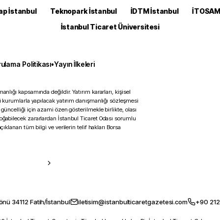
ap İstanbul
Teknopark İstanbul
İDTM İstanbul
İTOSA
İstanbul Ticaret Üniversitesi
ulama Politikası
•
Yayın İlkeleri
anlığı kapsamında değildir. Yatırım kararları, kişisel
ili kurumlarla yapılacak yatırım danışmanlığı sözleşmesi
 güncelliği için azami özen gösterilmekle birlikte, olası
doğabilecek zararlardan İstanbul Ticaret Odası sorumlu
çıklanan tüm bilgi ve verilerin telif hakları Borsa
önü 34112 Fatih/İstanbul
iletisim@istanbulticaretgazetesi.com
+90 212