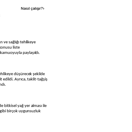
Nasıl çalışır?
›
k
n ve sağlığı tehlikeye
konusu liste
 kamuoyuyla paylaşıldı.
tehlikeye düşürecek şekilde
 edildi. Ayrıca, taklit-tağşiş
ndı.
 bitkisel yağ yer alması ile
ı gibi birçok uygunsuzluk