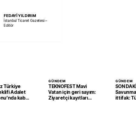
FEDAYİ YILDIRIM
İstanbul Ticaret Gazetesi –
Editör
GÜNDEM
GÜNDEM
z Türkiye
TEKNOFEST Mavi
SON DAKİ
eklifi Adalet
Vatan için geri sayım:
Savunmad
nu’nda kabul
Ziyaretçi kayıtları
ittifak: 
başladı
Arabista
'Mekke A
imzaladı