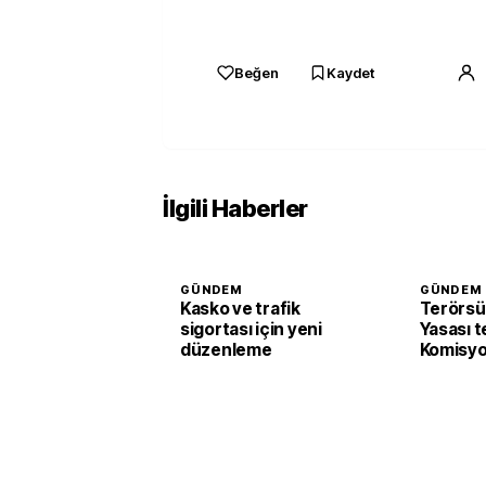
Beğen
Kaydet
İlgili Haberler
GÜNDEM
GÜNDEM
Kasko ve trafik
Terörsü
sigortası için yeni
Yasası t
düzenleme
Komisyo
edildi