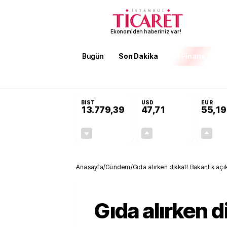
Ekonomiden haberiniz var!
Bugün
Son Dakika
Finans
EKST
SON DAKİKA
Terörsüz Türkiye Yasası teklifi
BIST
USD
EUR
13.779,39
47,71
55,19
-0,14%
+0,18%
-19,42
0,09
Anasayfa
/
Gündem
/
Gıda alırken dikkat! Bakanlık açıkl
Gıda alırken d