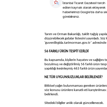
İstanbul Ticaret Gazetesi
'i tercih
edilen kaynak olarak ekleyerek
haberlerimizi Google'da daha sı
görebilirsiniz.
Tarım ve Orman Bakanlığı, taklit-tağşiş yapıla
düşürebilecek gıdalar listesini yayınladı. Söz 
‘guvenilirgida.tarimorman.gov.tr’ adresinde
56 FARKLI ÜRÜN TESPİT EDİLDİ
Bu kapsamda, kişilerin hayatını ve sağlığını 
bozulmuş ve değiştirilmiş 56 farklı ürün tespit
yapıldığı kesinleşmiş 463 farklı ürün yayımla
NE TÜR UYGUNSUZLUKLAR BELİRLENDİ?
Bitkisel yağın bulunmaması gereken ürünlerde
söz konusu ürünlere kanatlı eti karıştırılmas
belirlendi.
Sitedeki bilgiler anlık olarak güncellenecek.