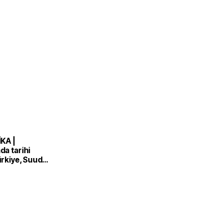
KA |
a tarihi
Türkiye, Suudi
n ve Pakistan
nlaşması'nı