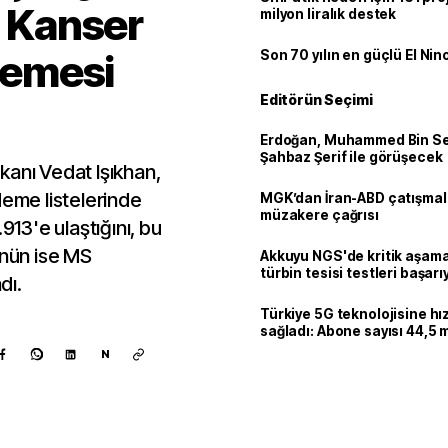
: Kanser
milyon liralık destek
ödemesi
Son 70 yılın en güçlü El Nin
Editörün Seçimi
Erdoğan, Muhammed Bin Se
Şahbaz Şerif ile görüşecek
kanı Vedat Işıkhan,
deme listelerinde
MGK’dan İran-ABD çatışmala
müzakere çağrısı
913'e ulaştığını, bu
ünün ise MS
Akkuyu NGS'de kritik aşama:
türbin tesisi testleri başarı
dı.
tamamlandı
Türkiye 5G teknolojisine hı
sağladı: Abone sayısı 44,5 
ulaştı
N