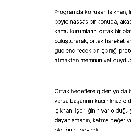
Programda konuşan Işıkhan, in
böyle hassas bir konuda, akade
kamu kurumlarını ortak bir pl
buluşturarak, ortak hareket an
güçlendirecek bir işbirliği pr
atmaktan memnuniyet duyduğu
Ortak hedeflere giden yolda bi
varsa başarının kaçınılmaz ol
Işıkhan, işbirliğinin var oldu
dayanışmanın, katma değer ve
olduğunu söyledi.