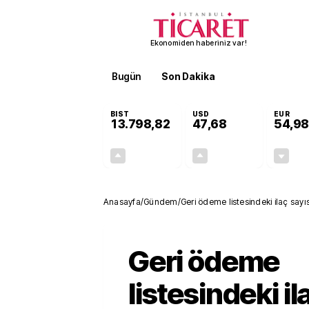
Ekonomiden haberiniz var!
Bugün
Son Dakika
Finans
EKST
BIST
USD
EUR
13.798,82
47,68
54,98
+0,70%
+0,11%
95,68
0,05
Anasayfa
/
Gündem
/
Geri ödeme listesindeki ilaç sayıs
genişledi
Geri ödeme
listesindeki il