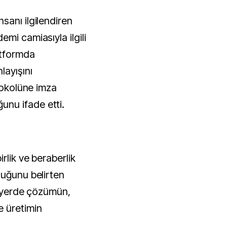
sanı ilgilendiren
mi camiasıyla ilgili
atformda
layışını
otokolüne imza
nu ifade etti.
rlik ve beraberlik
duğunu belirten
ğu yerde çözümün,
 üretimin