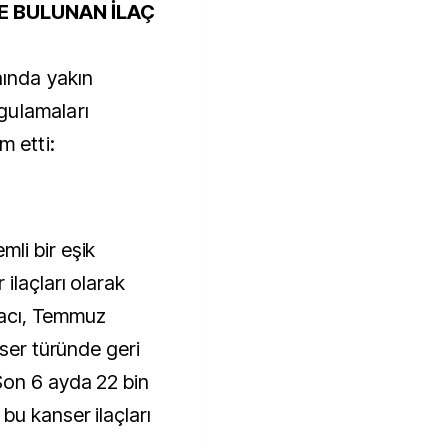
E BULUNAN İLAÇ
nında yakın
gulamaları
m etti:
li bir eşik
ilaçları olarak
ilacı, Temmuz
nser türünde geri
Son 6 ayda 22 bin
bu kanser ilaçları