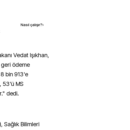
Kaynak ekle
Nasıl çalışır?
›
k
a geri ödeme
 8 bin 913'e
r, 53'ü MS
r." dedi.
Sağlık Bilimleri