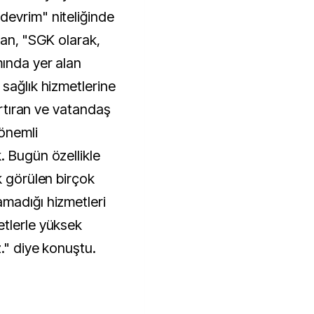
devrim" niteliğinde
khan, "SGK olarak,
ında yer alan
sağlık hizmetlerine
 artıran ve vatandaş
önemli
. Bugün özellikle
k görülen birçok
madığı hizmetleri
tlerle yüksek
z." diye konuştu.