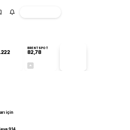
ÜYE
CANLI BORSA
Girişi
BRENTSPOT
.222
82,78
PİYASA
VERİLERİ
-0,75%
+4,90%
+0,00
3,87
rı için
ojeye 914