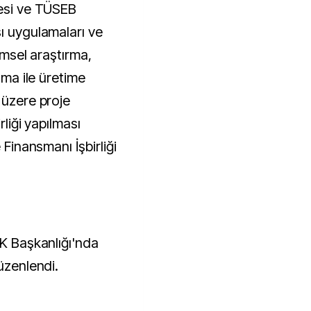
tesi ve TÜSEB
ı uygulamaları ve
limsel araştırma,
lama ile üretime
 üzere proje
rliği yapılması
 Finansmanı İşbirliği
GK Başkanlığı'nda
üzenlendi.