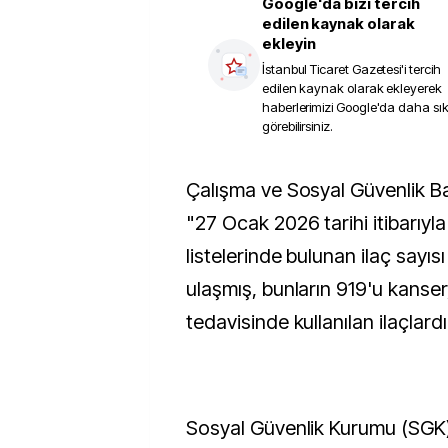
Google'da bizi tercih
edilen kaynak olarak
ekleyin
İstanbul Ticaret Gazetesi
'i tercih
edilen kaynak olarak ekleyerek
haberlerimizi Google'da daha sı
görebilirsiniz.
Çalışma ve Sosyal Güvenlik Bakanı Vedat Işıkhan,
"27 Ocak 2026 tarihi itibarıyl
listelerinde bulunan ilaç sayısı
ulaşmış, bunların 919'u kanse
tedavisinde kullanılan ilaçlardı
Sosyal Güvenlik Kurumu (SGK), 