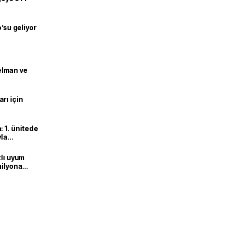
o’su geliyor
lman ve
rı için
 1. ünitede
yla
zlı uyum
milyona