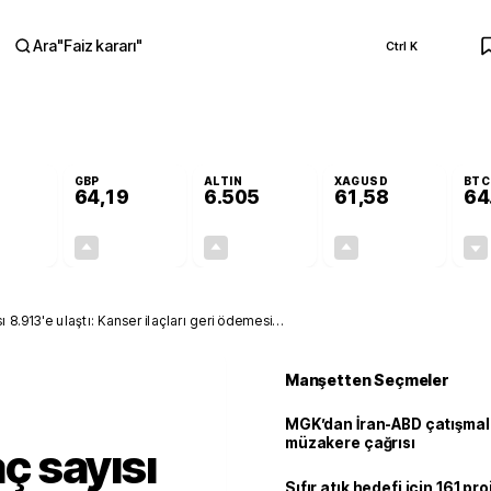
Ara
"
Faiz kararı
"
Ctrl K
RA
GBP
ALTIN
XAGUSD
BTC
64,19
6.505
61,58
64
-0,06%
+0,03%
+0,19%
+0,13%
-0,03
0,02
12,57
0,08
ı 8.913'e ulaştı: Kanser ilaçları geri ödemesi
Manşetten Seçmeler
MGK’dan İran-ABD çatışmala
müzakere çağrısı
aç sayısı
Sıfır atık hedefi için 161 pr