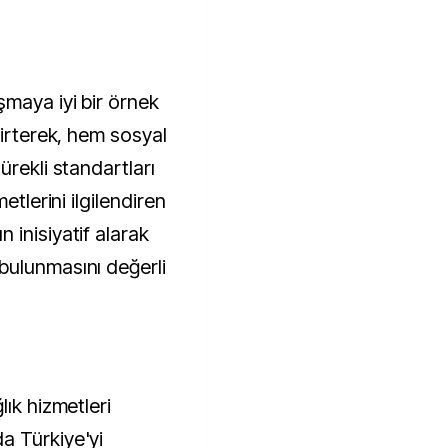
şmaya iyi bir örnek
lirterek, hem sosyal
ürekli standartları
etlerini ilgilendiren
 inisiyatif alarak
bulunmasını değerli
lık hizmetleri
a Türkiye'yi