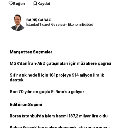
Beğen
Kaydet
BARIŞ CABACI
İstanbul Ticaret Gazetesi – Ekonomi Editörü
Manşetten Seçmeler
MGK’dan İran-ABD çatışmaları için müzakere çağrısı
Sıfır atık hedefi için 161 projeye 914 milyon liralık
destek
Son 70 yılın en güçlü El Nino’su geliyor
Editörün Seçimi
Borsa İstanbul’da işlem hacmi 187,2 milyar lira oldu
Bakan Şimşek’ten makroekonomik istikrar vurgusu: