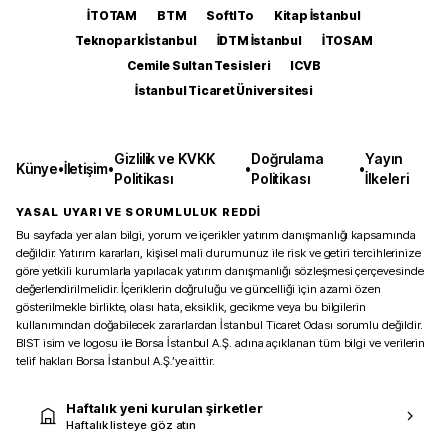
İTOTAM
BTM
SoftITo
Kitap İstanbul
Teknopark İstanbul
İDTM İstanbul
İTOSAM
Cemile Sultan Tesisleri
ICVB
İstanbul Ticaret Üniversitesi
Gizlilik ve KVKK
Doğrulama
Yayın
Künye
•
İletişim
•
•
•
Politikası
Politikası
İlkeleri
YASAL UYARI VE SORUMLULUK REDDİ
Bu sayfada yer alan bilgi, yorum ve içerikler yatırım danışmanlığı kapsamında
değildir. Yatırım kararları, kişisel mali durumunuz ile risk ve getiri tercihlerinize
göre yetkili kurumlarla yapılacak yatırım danışmanlığı sözleşmesi çerçevesinde
değerlendirilmelidir. İçeriklerin doğruluğu ve güncelliği için azami özen
gösterilmekle birlikte, olası hata, eksiklik, gecikme veya bu bilgilerin
kullanımından doğabilecek zararlardan İstanbul Ticaret Odası sorumlu değildir.
BIST isim ve logosu ile Borsa İstanbul A.Ş. adına açıklanan tüm bilgi ve verilerin
telif hakları Borsa İstanbul A.Ş.’ye aittir.
Haftalık yeni kurulan şirketler
Haftalık listeye göz atın