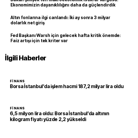
Ekonomimizin dayanıklılığını daha da güçlendirdik
Altın fonlarına ilgi canlandı: İki ay sonra 3 milyar
dolarlık net giriş
Fed Başkanı Warsh için gelecek hafta kritik önemde:
Faiz artışı için tek kriter var
İlgili Haberler
FINANS
Borsa İstanbul’da işlem hacmi 187,2 milyar lira oldu
FINANS
6,5 milyon lira oldu: Borsa İstanbul’da altının
kilogram fiyatı yüzde 2,2 yükseldi