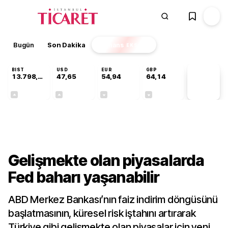
Bugün
Son Dakika
Finans
EKSTRA
BIST
USD
EUR
GBP
13.798,82
47,65
54,94
64,14
PİYASA
VERİLERİ
+0,70%
+0,06%
-0,13%
-0,05%
Finans
Gelişmekte olan piyasalarda
Fed baharı yaşanabilir
ABD Merkez Bankası’nın faiz indirim döngüsünü
başlatmasının, küresel risk iştahını artırarak
Türkiye gibi gelişmekte olan piyasalar için yeni