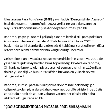
Uluslararası Para Fonu’nun (IMF) yayımladığı "Dengesizlikler Azalıyor"
başlıklı Dış Sektör Raporu'nda, 2023 verilerine göre dünyanın en
büyük 30 ekonomisinin dış sektör değerlendirmesi yapıldı.
Raporda, geçen yıl önemli gelişmiş ekonomilerdeki sıkı para politikası
koşullarının devam etmesiyle, ABD dolarının 2023'te ve 2024'ün
başlarında tarihi standartlara göre güçlü kaldığına işaret edilerek, diğer
rezerv para birimi hareketlerinin karışık olduğu belirtildi.
Gelişmekte olan piyasalara net sermaye girişlerinin geçen yıl, 2022'de
yaşanan düşük seviyelerden biraz toparlandığı kaydedilen raporda,
Çin hariç gelişmekte olan piyasalara net sermaye girişinin 110 milyar
dolara yükseldiği ve bunun 2018'den bu yana en yüksek seviye
olduğu aktarıldı.
Raporda, küresel parasal sıkılaştırma döneminde beklendiği gibi
gelişmekte olan piyasalara daha oynak net portföy girişlerinde düşüş
görüldüğü ancak doğrudan yabancı yatırım net girişlerinin daha
istikrarlı olduğu ifade edildi.
"ÇOĞU GELİŞMEKTE OLAN PİYASA KÜRESEL SIKILAŞMANIN