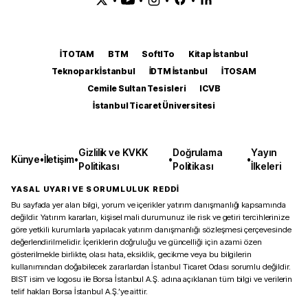
İTOTAM
BTM
SoftITo
Kitap İstanbul
Teknopark İstanbul
İDTM İstanbul
İTOSAM
Cemile Sultan Tesisleri
ICVB
İstanbul Ticaret Üniversitesi
Gizlilik ve KVKK
Doğrulama
Yayın
Künye
•
İletişim
•
•
•
Politikası
Politikası
İlkeleri
YASAL UYARI VE SORUMLULUK REDDİ
Bu sayfada yer alan bilgi, yorum ve içerikler yatırım danışmanlığı kapsamında
değildir. Yatırım kararları, kişisel mali durumunuz ile risk ve getiri tercihlerinize
göre yetkili kurumlarla yapılacak yatırım danışmanlığı sözleşmesi çerçevesinde
değerlendirilmelidir. İçeriklerin doğruluğu ve güncelliği için azami özen
gösterilmekle birlikte, olası hata, eksiklik, gecikme veya bu bilgilerin
kullanımından doğabilecek zararlardan İstanbul Ticaret Odası sorumlu değildir.
BIST isim ve logosu ile Borsa İstanbul A.Ş. adına açıklanan tüm bilgi ve verilerin
telif hakları Borsa İstanbul A.Ş.’ye aittir.