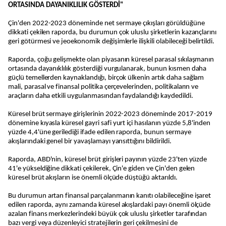
ORTASINDA DAYANIKLILIK GÖSTERDİ"
Çin'den 2022-2023 döneminde net sermaye çıkışları görüldüğüne
dikkati çekilen raporda, bu durumun çok uluslu şirketlerin kazançlarını
geri götürmesi ve jeoekonomik değişimlerle ilişkili olabileceği belirtildi.
Raporda, çoğu gelişmekte olan piyasanın küresel parasal sıkılaşmanın
ortasında dayanıklılık gösterdiği vurgulanarak, bunun kısmen daha
güçlü temellerden kaynaklandığı, birçok ülkenin artık daha sağlam
mali, parasal ve finansal politika çerçevelerinden, politikaların ve
araçların daha etkili uygulanmasından faydalandığı kaydedildi.
Küresel brüt sermaye girişlerinin 2022-2023 döneminde 2017-2019
dönemine kıyasla küresel gayri safi yurt içi hasılanın yüzde 5,8'inden
yüzde 4,4'üne gerilediği ifade edilen raporda, bunun sermaye
akışlarındaki genel bir yavaşlamayı yansıttığını bildirildi.
Raporda, ABD'nin, küresel brüt girişleri payının yüzde 23'ten yüzde
41'e yükseldiğine dikkati çekilerek, Çin'e giden ve Çin'den gelen
küresel brüt akışların ise önemli ölçüde düştüğü aktarıldı.
Bu durumun artan finansal parçalanmanın kanıtı olabileceğine işaret
edilen raporda, aynı zamanda küresel akışlardaki payı önemli ölçüde
azalan finans merkezlerindeki büyük çok uluslu şirketler tarafından
bazı vergi veya düzenleyici stratejilerin geri çekilmesini de