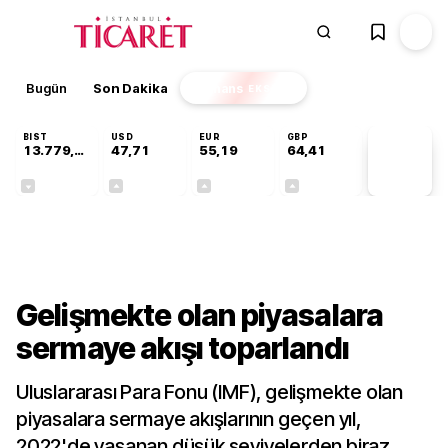
Bugün
Son Dakika
Finans
EKSTRA
BIST
USD
EUR
GBP
13.779,39
47,71
55,19
64,41
PİYASA
VERİLERİ
-0,14%
+0,18%
+0,32%
+0,38%
Dünya
Gelişmekte olan piyasalara
sermaye akışı toparlandı
Uluslararası Para Fonu (IMF), gelişmekte olan
piyasalara sermaye akışlarının geçen yıl,
2022'de yaşanan düşük seviyelerden biraz