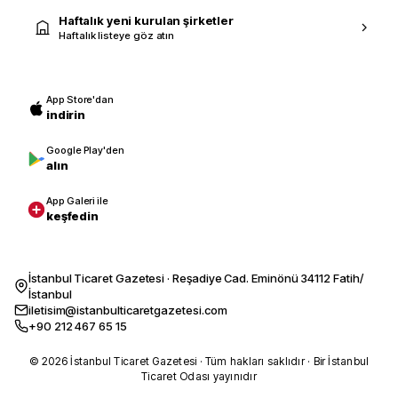
Haftalık yeni kurulan şirketler
Haftalık listeye göz atın
App Store'dan
indirin
Google Play'den
alın
App Galeri ile
keşfedin
İstanbul Ticaret Gazetesi · Reşadiye Cad. Eminönü 34112 Fatih/
İstanbul
iletisim@istanbulticaretgazetesi.com
+90 212 467 65 15
© 2026 İstanbul Ticaret Gazetesi · Tüm hakları saklıdır · Bir İstanbul
Ticaret Odası yayınıdır