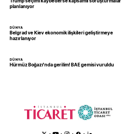
Trump seçimi kaybederse kapsamlı soruşturmalar
planlanıyor
DÜNYA
Belgrad ve Kiev ekonomik ilişkileri geliştirmeye
hazırlanıyor
DÜNYA
Hürmüz Boğazı'nda gerilim! BAE gemisi vuruldu
•
•
•
•