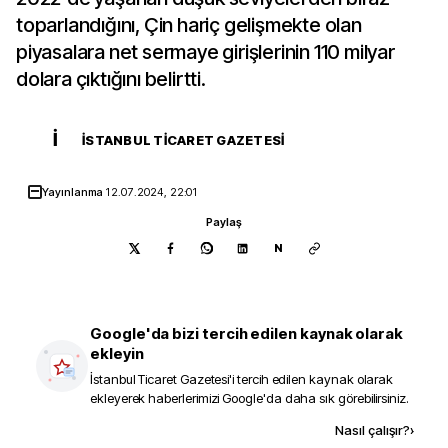
toparlandığını, Çin hariç gelişmekte olan
piyasalara net sermaye girişlerinin 110 milyar
dolara çıktığını belirtti.
İ
İSTANBUL TICARET GAZETESI
Yayınlanma
12.07.2024, 22:01
Paylaş
N
Google'da bizi tercih edilen kaynak olarak
ekleyin
İstanbul Ticaret Gazetesi
'i tercih edilen kaynak olarak
ekleyerek haberlerimizi Google'da daha sık görebilirsiniz.
Kaynak ekle
Nasıl çalışır?
›