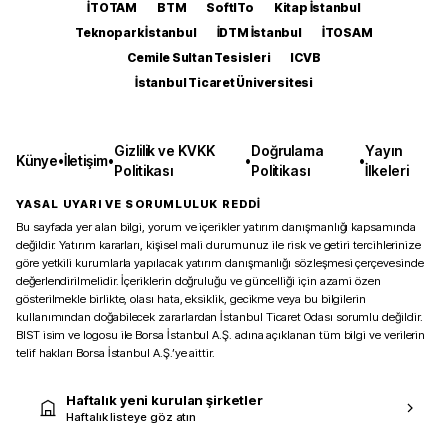
İTOTAM
BTM
SoftITo
Kitap İstanbul
Teknopark İstanbul
İDTM İstanbul
İTOSAM
Cemile Sultan Tesisleri
ICVB
İstanbul Ticaret Üniversitesi
Gizlilik ve KVKK
Doğrulama
Yayın
Künye
•
İletişim
•
•
•
Politikası
Politikası
İlkeleri
YASAL UYARI VE SORUMLULUK REDDİ
Bu sayfada yer alan bilgi, yorum ve içerikler yatırım danışmanlığı kapsamında
değildir. Yatırım kararları, kişisel mali durumunuz ile risk ve getiri tercihlerinize
göre yetkili kurumlarla yapılacak yatırım danışmanlığı sözleşmesi çerçevesinde
değerlendirilmelidir. İçeriklerin doğruluğu ve güncelliği için azami özen
gösterilmekle birlikte, olası hata, eksiklik, gecikme veya bu bilgilerin
kullanımından doğabilecek zararlardan İstanbul Ticaret Odası sorumlu değildir.
BIST isim ve logosu ile Borsa İstanbul A.Ş. adına açıklanan tüm bilgi ve verilerin
telif hakları Borsa İstanbul A.Ş.’ye aittir.
Haftalık yeni kurulan şirketler
Haftalık listeye göz atın