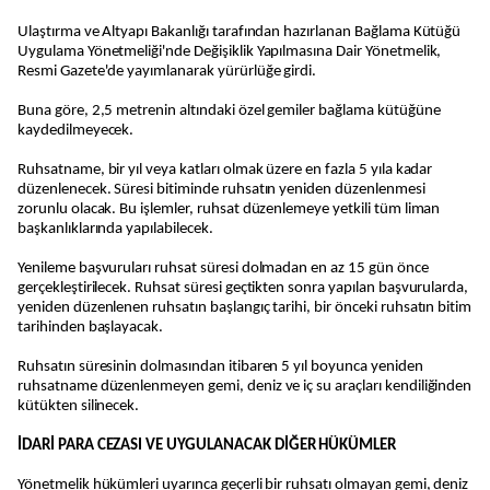
Ulaştırma ve Altyapı Bakanlığı tarafından hazırlanan Bağlama Kütüğü
Uygulama Yönetmeliği'nde Değişiklik Yapılmasına Dair Yönetmelik,
Resmi Gazete'de yayımlanarak yürürlüğe girdi.
Buna göre, 2,5 metrenin altındaki özel gemiler bağlama kütüğüne
kaydedilmeyecek.
Ruhsatname, bir yıl veya katları olmak üzere en fazla 5 yıla kadar
düzenlenecek. Süresi bitiminde ruhsatın yeniden düzenlenmesi
zorunlu olacak. Bu işlemler, ruhsat düzenlemeye yetkili tüm liman
başkanlıklarında yapılabilecek.
Yenileme başvuruları ruhsat süresi dolmadan en az 15 gün önce
gerçekleştirilecek. Ruhsat süresi geçtikten sonra yapılan başvurularda,
yeniden düzenlenen ruhsatın başlangıç tarihi, bir önceki ruhsatın bitim
tarihinden başlayacak.
Ruhsatın süresinin dolmasından itibaren 5 yıl boyunca yeniden
ruhsatname düzenlenmeyen gemi, deniz ve iç su araçları kendiliğinden
kütükten silinecek.
İDARİ PARA CEZASI VE UYGULANACAK DİĞER HÜKÜMLER
Yönetmelik hükümleri uyarınca geçerli bir ruhsatı olmayan gemi, deniz