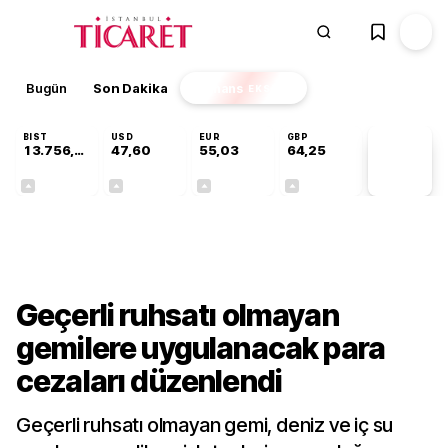
Bugün
Son Dakika
Finans
EKSTRA
BIST
USD
EUR
GBP
13.756,94
47,60
55,03
64,25
PİYASA
VERİLERİ
+0,39%
+0,06%
+0,03%
+0,23%
Sektörel
Geçerli ruhsatı olmayan
gemilere uygulanacak para
cezaları düzenlendi
Geçerli ruhsatı olmayan gemi, deniz ve iç su