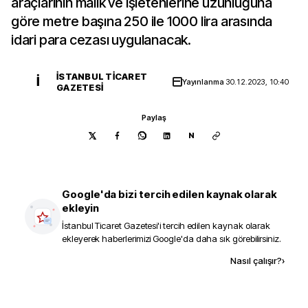
araçlarının malik ve işletenlerine uzunluğuna
göre metre başına 250 ile 1000 lira arasında
idari para cezası uygulanacak.
İSTANBUL TICARET
İ
Yayınlanma
30.12.2023, 10:40
GAZETESI
Paylaş
N
Google'da bizi tercih edilen kaynak olarak
ekleyin
İstanbul Ticaret Gazetesi
'i tercih edilen kaynak olarak
ekleyerek haberlerimizi Google'da daha sık görebilirsiniz.
Kaynak ekle
Nasıl çalışır?
›