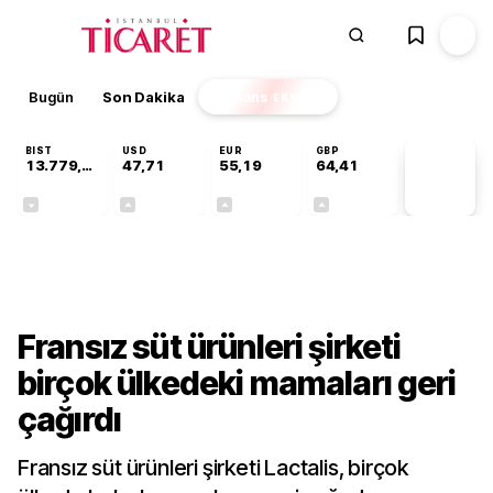
Bugün
Son Dakika
Finans
EKSTRA
BIST
USD
EUR
GBP
13.779,39
47,71
55,19
64,41
PİYASA
VERİLERİ
-0,14%
+0,18%
+0,32%
+0,38%
Sektörel
Fransız süt ürünleri şirketi
birçok ülkedeki mamaları geri
çağırdı
Fransız süt ürünleri şirketi Lactalis, birçok