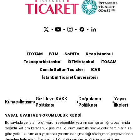
•
•
•
•
İTOTAM
BTM
SoftITo
Kitap İstanbul
Teknopark İstanbul
İDTM İstanbul
İTOSAM
Cemile Sultan Tesisleri
ICVB
İstanbul Ticaret Üniversitesi
Gizlilik ve KVKK
Doğrulama
Yayın
Künye
•
İletişim
•
•
•
Politikası
Politikası
İlkeleri
YASAL UYARI VE SORUMLULUK REDDİ
Bu sayfada yer alan bilgi, yorum ve içerikler yatırım danışmanlığı kapsamında
değildir. Yatırım kararları, kişisel mali durumunuz ile risk ve getiri tercihlerinize
göre yetkili kurumlarla yapılacak yatırım danışmanlığı sözleşmesi çerçevesinde
değerlendirilmelidir. İçeriklerin doğruluğu ve güncelliği için azami özen