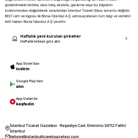
gösterilmekle birlikte, olası hata, eksiklik, gecikme veya bu bilgilerin
kullanımından doğabilecek zararlardan İstanbul Ticaret Odası sorumlu değildir.
BIST isim ve logosu ile Borsa İstanbul A.Ş. adına açıklanan tüm bilgi ve verilerin
telif hakları Borsa İstanbul A.Ş.’ye aittir.
Haftalık yeni kurulan şirketler
Haftalık listeye göz atın
App Store'dan
indirin
Google Play'den
alın
App Galeri ile
keşfedin
İstanbul Ticaret Gazetesi · Reşadiye Cad. Eminönü 34112 Fatih/
İstanbul
iletisim@istanbulticaretgazetesi.com