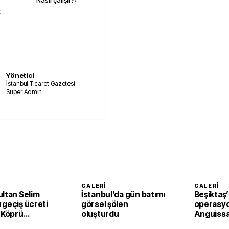
Nasıl çalışır?
›
k
Yönetici
İstanbul Ticaret Gazetesi –
Süper Admin
GALERI
GALERI
ultan Selim
İstanbul’da gün batımı
Beşiktaş’
 geçiş ücreti
görsel şölen
operasyo
 Köprü
oluşturdu
Anguissa
 uzunluğu ve
Mandrago