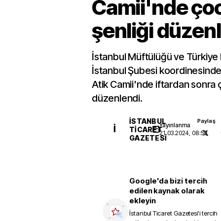
Camii'nde ço
şenliği düzen
İstanbul Müftülüğü ve Türkiye 
İstanbul Şubesi koordinesinde
Atik Camii'nde iftardan sonra 
düzenlendi.
İSTANBUL
Paylaş
Yayınlanma
İ
TICARET
21.03.2024, 08:53
GAZETESI
Google'da bizi tercih
edilen kaynak olarak
ekleyin
İstanbul Ticaret Gazetesi
'i tercih