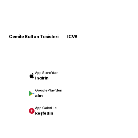
M
Cemile Sultan Tesisleri
ICVB
App Store'dan
indirin
Google Play'den
alın
App Galeri ile
keşfedin