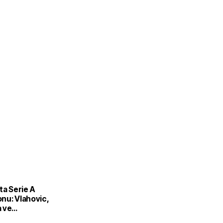
ta Serie A
nu: Vlahovic,
 ve
ra iddiası