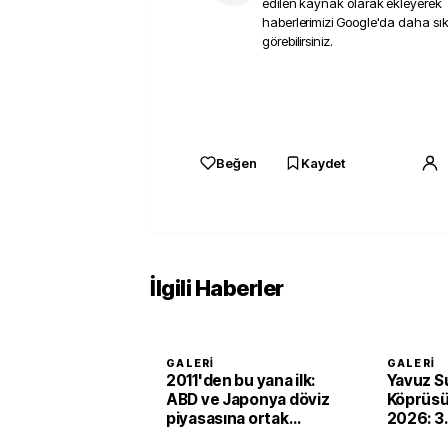
edilen kaynak olarak ekleyerek
haberlerimizi Google'da daha sı
görebilirsiniz.
Beğen
Kaydet
İlgili Haberler
GALERI
GALERI
2011'den bu yana ilk:
Yavuz S
ABD ve Japonya döviz
Köprüsü
piyasasına ortak
2026: 3.
müdahale etti
nerede,