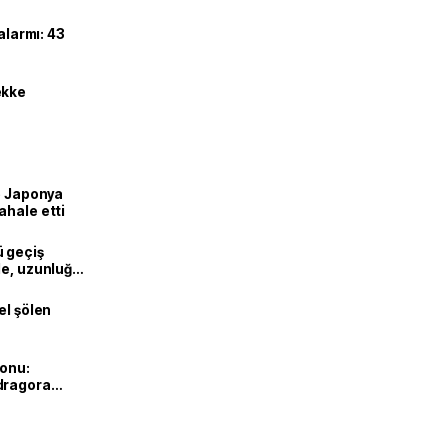
alarmı: 43
ekke
ve Japonya
ahale etti
ü geçiş
de, uzunluğu
el şölen
yonu:
dragora