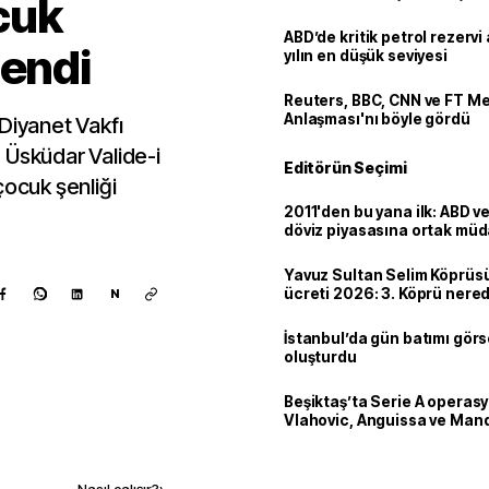
cuk
ABD’de kritik petrol rezervi 
lendi
yılın en düşük seviyesi
Reuters, BBC, CNN ve FT M
Anlaşması'nı böyle gördü
Diyanet Vakfı
 Üsküdar Valide-i
Editörün Seçimi
çocuk şenliği
2011'den bu yana ilk: ABD 
döviz piyasasına ortak müd
Yavuz Sultan Selim Köprüs
ücreti 2026: 3. Köprü nere
N
ve yüksekliği kaç metre?
İstanbul’da gün batımı görs
oluşturdu
Beşiktaş’ta Serie A operas
Vlahovic, Anguissa ve Man
iddiası
Kaynak ekle