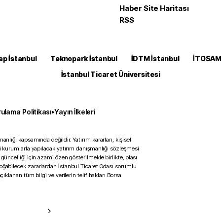
Haber Site Haritası
RSS
ap İstanbul
Teknopark İstanbul
İDTM İstanbul
İTOSA
İstanbul Ticaret Üniversitesi
ulama Politikası
•
Yayın İlkeleri
anlığı kapsamında değildir. Yatırım kararları, kişisel
ili kurumlarla yapılacak yatırım danışmanlığı sözleşmesi
 güncelliği için azami özen gösterilmekle birlikte, olası
doğabilecek zararlardan İstanbul Ticaret Odası sorumlu
çıklanan tüm bilgi ve verilerin telif hakları Borsa