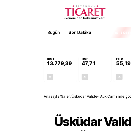
Ekonomiden haberiniz var!
Bugün
Son Dakika
Finans
EKST
SON DAKİKA
Terörsüz Türkiye Yasası teklifi 
BIST
USD
EUR
13.779,39
47,71
55,19
-0,14%
+0,18%
-19,42
0,09
Anasayfa
/
Galeri
/
Üsküdar Valide-i Atik Camii'nde ço
Üsküdar Valid