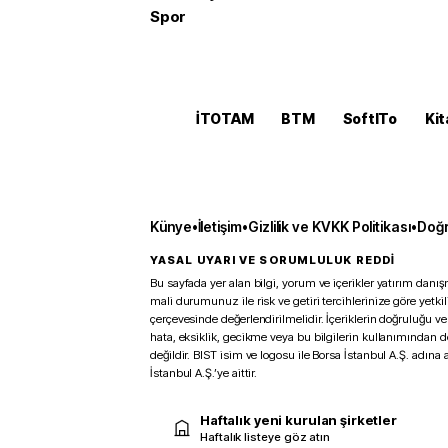
Spor
İTOTAM
BTM
SoftITo
Kit
Künye
•
İletişim
•
Gizlilik ve KVKK Politikası
•
Doğr
YASAL UYARI VE SORUMLULUK REDDİ
Bu sayfada yer alan bilgi, yorum ve içerikler yatırım danışm
mali durumunuz ile risk ve getiri tercihlerinize göre yetk
çerçevesinde değerlendirilmelidir. İçeriklerin doğruluğu ve
hata, eksiklik, gecikme veya bu bilgilerin kullanımından 
değildir. BIST isim ve logosu ile Borsa İstanbul A.Ş. adına a
İstanbul A.Ş.’ye aittir.
Haftalık yeni kurulan şirketler
Haftalık listeye göz atın