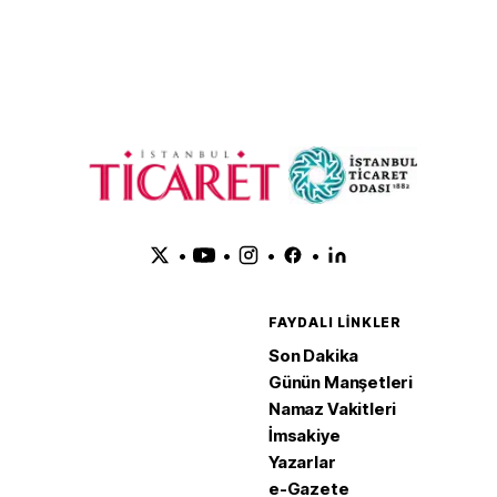
iği kaç metre?
•
•
•
•
FAYDALI LINKLER
Son Dakika
Günün Manşetleri
Namaz Vakitleri
İmsakiye
Yazarlar
e-Gazete