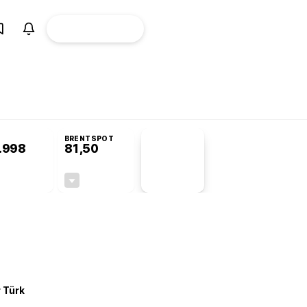
ÜYE
CANLI BORSA
Girişi
Komisyonu’nda kabul edildi
BRENTSPOT
.998
81,50
PİYASA
VERİLERİ
+0,24%
-1,55%
+0,00
-1,28
r Türk