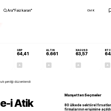
Ara
"
Faiz kararı
"
Ctrl K
RA
Adalet Komisyonu’nda kabul edildi
Terörsüz Türkiye Yasası teklifi Adalet 
GBP
ALTIN
XAGUSD
BTC
64,41
6.661
63,57
64
+0,32%
+0,38%
+2,59%
+3,37%
0,18
0,24
167,96
2,07
cuk şenliği düzenlendi
Manşetten Seçmeler
e-i Atik
80 ülkede sektörel fırsatla
firmalarının erişimine açıldı