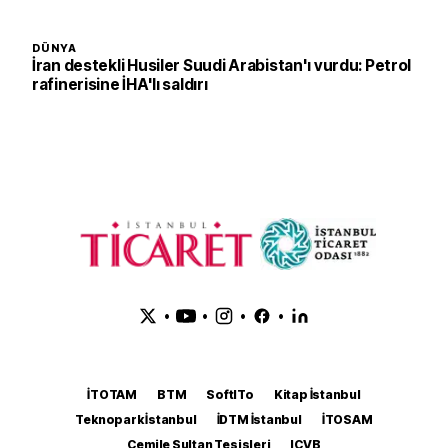
DÜNYA
İran destekli Husiler Suudi Arabistan'ı vurdu: Petrol
rafinerisine İHA'lı saldırı
•
•
•
•
İTOTAM
BTM
SoftITo
Kitap İstanbul
Teknopark İstanbul
İDTM İstanbul
İTOSAM
Cemile Sultan Tesisleri
ICVB