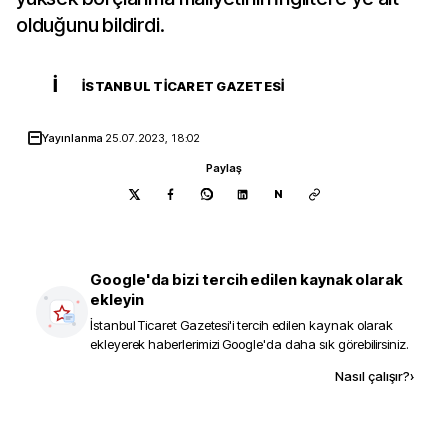
olduğunu bildirdi.
İ
İSTANBUL TICARET GAZETESI
Yayınlanma
25.07.2023, 18:02
Paylaş
N
Google'da bizi tercih edilen kaynak olarak
ekleyin
İstanbul Ticaret Gazetesi
'i tercih edilen kaynak olarak
ekleyerek haberlerimizi Google'da daha sık görebilirsiniz.
Kaynak ekle
Nasıl çalışır?
›