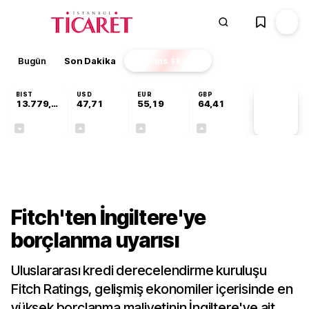
Bugün
Son Dakika
Finans
EKSTRA
BIST
USD
EUR
GBP
13.779,39
47,71
55,19
64,41
PİYASA
VERİLERİ
-0,14%
+0,18%
+0,32%
+0,38%
Dünya
Fitch'ten İngiltere'ye
borçlanma uyarısı
Uluslararası kredi derecelendirme kuruluşu
Fitch Ratings, gelişmiş ekonomiler içerisinde en
yüksek borçlanma maliyetinin İngiltere'ye ait