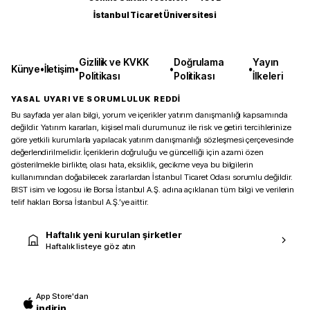
İstanbul Ticaret Üniversitesi
Gizlilik ve KVKK
Doğrulama
Yayın
Künye
•
İletişim
•
•
•
Politikası
Politikası
İlkeleri
YASAL UYARI VE SORUMLULUK REDDİ
Bu sayfada yer alan bilgi, yorum ve içerikler yatırım danışmanlığı kapsamında
değildir. Yatırım kararları, kişisel mali durumunuz ile risk ve getiri tercihlerinize
göre yetkili kurumlarla yapılacak yatırım danışmanlığı sözleşmesi çerçevesinde
değerlendirilmelidir. İçeriklerin doğruluğu ve güncelliği için azami özen
gösterilmekle birlikte, olası hata, eksiklik, gecikme veya bu bilgilerin
kullanımından doğabilecek zararlardan İstanbul Ticaret Odası sorumlu değildir.
BIST isim ve logosu ile Borsa İstanbul A.Ş. adına açıklanan tüm bilgi ve verilerin
telif hakları Borsa İstanbul A.Ş.’ye aittir.
Haftalık yeni kurulan şirketler
Haftalık listeye göz atın
App Store'dan
indirin