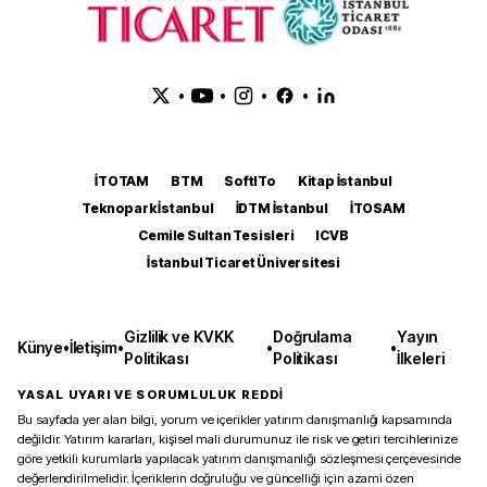
•
•
•
•
İTOTAM
BTM
SoftITo
Kitap İstanbul
Teknopark İstanbul
İDTM İstanbul
İTOSAM
Cemile Sultan Tesisleri
ICVB
İstanbul Ticaret Üniversitesi
Gizlilik ve KVKK
Doğrulama
Yayın
Künye
•
İletişim
•
•
•
Politikası
Politikası
İlkeleri
YASAL UYARI VE SORUMLULUK REDDİ
Bu sayfada yer alan bilgi, yorum ve içerikler yatırım danışmanlığı kapsamında
değildir. Yatırım kararları, kişisel mali durumunuz ile risk ve getiri tercihlerinize
göre yetkili kurumlarla yapılacak yatırım danışmanlığı sözleşmesi çerçevesinde
değerlendirilmelidir. İçeriklerin doğruluğu ve güncelliği için azami özen