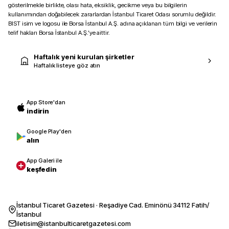
gösterilmekle birlikte, olası hata, eksiklik, gecikme veya bu bilgilerin
kullanımından doğabilecek zararlardan İstanbul Ticaret Odası sorumlu değildir.
BIST isim ve logosu ile Borsa İstanbul A.Ş. adına açıklanan tüm bilgi ve verilerin
telif hakları Borsa İstanbul A.Ş.’ye aittir.
Haftalık yeni kurulan şirketler
Haftalık listeye göz atın
App Store'dan
indirin
Google Play'den
alın
App Galeri ile
keşfedin
İstanbul Ticaret Gazetesi · Reşadiye Cad. Eminönü 34112 Fatih/
İstanbul
iletisim@istanbulticaretgazetesi.com