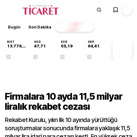
Bugün
Son Dakika
Finans
EKSTRA
BIST
USD
EUR
GBP
13.779,39
47,71
55,19
64,41
PİYASA
VERİLERİ
-0,14%
+0,18%
+0,32%
+0,38%
Gündem
Firmalara 10 ayda 11,5 milyar
liralık rekabet cezası
Rekabet Kurulu, yılın ilk 10 ayında yürüttüğü
soruşturmalar sonucunda firmalara yaklaşık 11,5
milyar lira idari para cezası kesti. En yüksek ceza