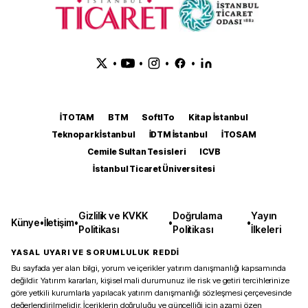
•
•
•
•
İTOTAM
BTM
SoftITo
Kitap İstanbul
Teknopark İstanbul
İDTM İstanbul
İTOSAM
Cemile Sultan Tesisleri
ICVB
İstanbul Ticaret Üniversitesi
Gizlilik ve KVKK
Doğrulama
Yayın
Künye
•
İletişim
•
•
•
Politikası
Politikası
İlkeleri
YASAL UYARI VE SORUMLULUK REDDİ
Bu sayfada yer alan bilgi, yorum ve içerikler yatırım danışmanlığı kapsamında
değildir. Yatırım kararları, kişisel mali durumunuz ile risk ve getiri tercihlerinize
göre yetkili kurumlarla yapılacak yatırım danışmanlığı sözleşmesi çerçevesinde
değerlendirilmelidir. İçeriklerin doğruluğu ve güncelliği için azami özen