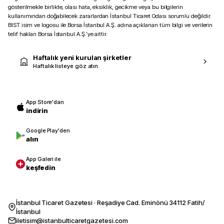
gösterilmekle birlikte, olası hata, eksiklik, gecikme veya bu bilgilerin
kullanımından doğabilecek zararlardan İstanbul Ticaret Odası sorumlu değildir.
BIST isim ve logosu ile Borsa İstanbul A.Ş. adına açıklanan tüm bilgi ve verilerin
telif hakları Borsa İstanbul A.Ş.’ye aittir.
Haftalık yeni kurulan şirketler
Haftalık listeye göz atın
App Store'dan
indirin
Google Play'den
alın
App Galeri ile
keşfedin
İstanbul Ticaret Gazetesi · Reşadiye Cad. Eminönü 34112 Fatih/
İstanbul
iletisim@istanbulticaretgazetesi.com