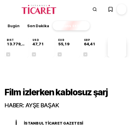
Bugün
Son Dakika
Finans
EKSTRA
BIST
USD
EUR
GBP
13.779,39
47,71
55,19
64,41
PİYASA
VERİLERİ
-0,14%
+0,18%
+0,32%
+0,38%
Teknoloji
Film izlerken kablosuz şarj
HABER: AYŞE BAŞAK
İ
İSTANBUL TICARET GAZETESI