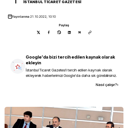
İ
İSTANBUL TICARET GAZETESI
Yayınlanma
21.10.2022, 10:10
Paylaş
N
Google'da bizi tercih edilen kaynak olarak
ekleyin
İstanbul Ticaret Gazetesi
'i tercih edilen kaynak olarak
ekleyerek haberlerimizi Google'da daha sık görebilirsiniz.
Kaynak ekle
Nasıl çalışır?
›