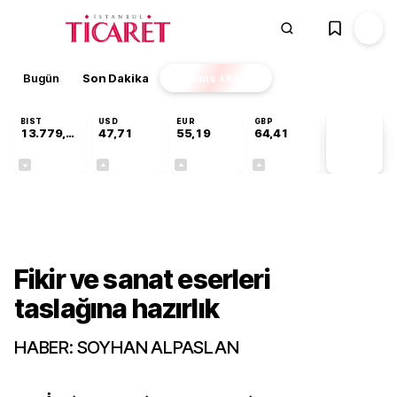
Bugün
Son Dakika
Finans
EKSTRA
BIST
USD
EUR
GBP
13.779,39
47,71
55,19
64,41
PİYASA
VERİLERİ
-0,14%
+0,18%
+0,32%
+0,38%
Gündem
Fikir ve sanat eserleri
taslağına hazırlık
HABER: SOYHAN ALPASLAN