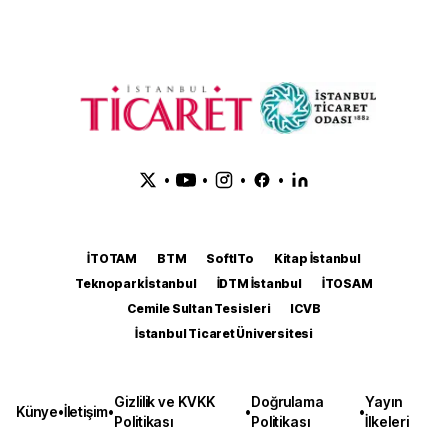
•
•
•
•
İTOTAM
BTM
SoftITo
Kitap İstanbul
Teknopark İstanbul
İDTM İstanbul
İTOSAM
Cemile Sultan Tesisleri
ICVB
İstanbul Ticaret Üniversitesi
Gizlilik ve KVKK
Doğrulama
Yayın
Künye
•
İletişim
•
•
•
Politikası
Politikası
İlkeleri