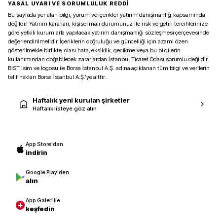
YASAL UYARI VE SORUMLULUK REDDİ
Bu sayfada yer alan bilgi, yorum ve içerikler yatırım danışmanlığı kapsamında
değildir. Yatırım kararları, kişisel mali durumunuz ile risk ve getiri tercihlerinize
göre yetkili kurumlarla yapılacak yatırım danışmanlığı sözleşmesi çerçevesinde
değerlendirilmelidir. İçeriklerin doğruluğu ve güncelliği için azami özen
gösterilmekle birlikte, olası hata, eksiklik, gecikme veya bu bilgilerin
kullanımından doğabilecek zararlardan İstanbul Ticaret Odası sorumlu değildir.
BIST isim ve logosu ile Borsa İstanbul A.Ş. adına açıklanan tüm bilgi ve verilerin
telif hakları Borsa İstanbul A.Ş.’ye aittir.
Haftalık yeni kurulan şirketler
Haftalık listeye göz atın
App Store'dan
indirin
Google Play'den
alın
App Galeri ile
keşfedin