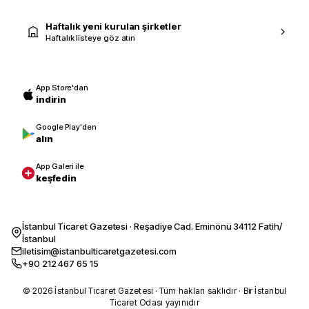
Haftalık yeni kurulan şirketler
Haftalık listeye göz atın
App Store'dan
indirin
Google Play'den
alın
App Galeri ile
keşfedin
İstanbul Ticaret Gazetesi · Reşadiye Cad. Eminönü 34112 Fatih/
İstanbul
iletisim@istanbulticaretgazetesi.com
+90 212 467 65 15
© 2026 İstanbul Ticaret Gazetesi · Tüm hakları saklıdır · Bir İstanbul
Ticaret Odası yayınıdır