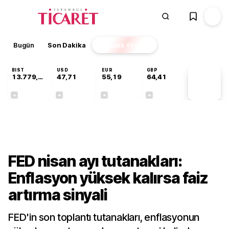
Bugün
Son Dakika
Finans
EKSTRA
BIST
USD
EUR
GBP
13.779,39
47,71
55,19
64,41
PİYASA
VERİLERİ
-0,14%
+0,18%
+0,32%
+0,38%
Finans
FED nisan ayı tutanakları:
Enflasyon yüksek kalırsa faiz
artırma sinyali
FED'in son toplantı tutanakları, enflasyonun