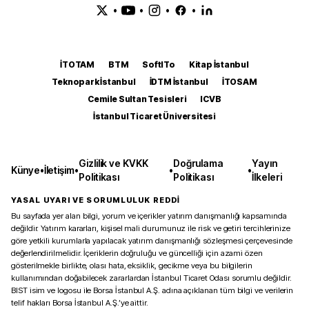
•
•
•
•
İTOTAM
BTM
SoftITo
Kitap İstanbul
Teknopark İstanbul
İDTM İstanbul
İTOSAM
Cemile Sultan Tesisleri
ICVB
İstanbul Ticaret Üniversitesi
Gizlilik ve KVKK
Doğrulama
Yayın
Künye
•
İletişim
•
•
•
Politikası
Politikası
İlkeleri
YASAL UYARI VE SORUMLULUK REDDİ
Bu sayfada yer alan bilgi, yorum ve içerikler yatırım danışmanlığı kapsamında
değildir. Yatırım kararları, kişisel mali durumunuz ile risk ve getiri tercihlerinize
göre yetkili kurumlarla yapılacak yatırım danışmanlığı sözleşmesi çerçevesinde
değerlendirilmelidir. İçeriklerin doğruluğu ve güncelliği için azami özen
gösterilmekle birlikte, olası hata, eksiklik, gecikme veya bu bilgilerin
kullanımından doğabilecek zararlardan İstanbul Ticaret Odası sorumlu değildir.
BIST isim ve logosu ile Borsa İstanbul A.Ş. adına açıklanan tüm bilgi ve verilerin
telif hakları Borsa İstanbul A.Ş.’ye aittir.