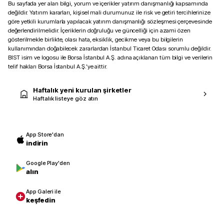
Bu sayfada yer alan bilgi, yorum ve içerikler yatırım danışmanlığı kapsamında
değildir. Yatırım kararları, kişisel mali durumunuz ile risk ve getiri tercihlerinize
göre yetkili kurumlarla yapılacak yatırım danışmanlığı sözleşmesi çerçevesinde
değerlendirilmelidir. İçeriklerin doğruluğu ve güncelliği için azami özen
gösterilmekle birlikte, olası hata, eksiklik, gecikme veya bu bilgilerin
kullanımından doğabilecek zararlardan İstanbul Ticaret Odası sorumlu değildir.
BIST isim ve logosu ile Borsa İstanbul A.Ş. adına açıklanan tüm bilgi ve verilerin
telif hakları Borsa İstanbul A.Ş.’ye aittir.
Haftalık yeni kurulan şirketler
Haftalık listeye göz atın
App Store'dan
indirin
Google Play'den
alın
App Galeri ile
keşfedin