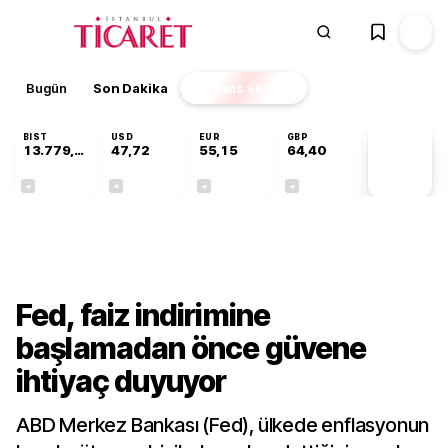
Bugün
Son Dakika
Finans
EKSTRA
BIST
USD
EUR
GBP
13.779,39
47,72
55,15
64,40
PİYASA
VERİLERİ
-0,14%
+0,01%
-0,07%
-0,02%
Dünya
Fed, faiz indirimine
başlamadan önce güvene
ihtiyaç duyuyor
ABD Merkez Bankası (Fed), ülkede enflasyonun