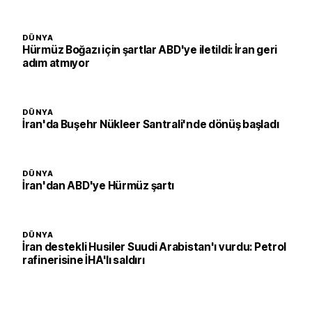
DÜNYA
Hürmüz Boğazı için şartlar ABD'ye iletildi: İran geri
adım atmıyor
DÜNYA
İran'da Buşehr Nükleer Santrali'nde dönüş başladı
DÜNYA
İran'dan ABD'ye Hürmüz şartı
DÜNYA
İran destekli Husiler Suudi Arabistan'ı vurdu: Petrol
rafinerisine İHA'lı saldırı