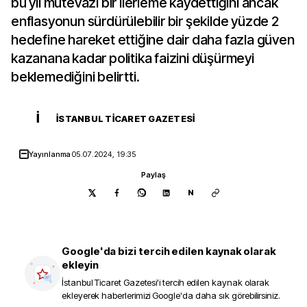
bu yıl mütevazı bir ilerleme kaydettiğini ancak
enflasyonun sürdürülebilir bir şekilde yüzde 2
hedefine hareket ettiğine dair daha fazla güven
kazanana kadar politika faizini düşürmeyi
beklemediğini belirtti.
İ
İSTANBUL TICARET GAZETESI
Yayınlanma
05.07.2024, 19:35
Paylaş
N
Google'da bizi tercih edilen kaynak olarak
ekleyin
İstanbul Ticaret Gazetesi
'i tercih edilen kaynak olarak
ekleyerek haberlerimizi Google'da daha sık görebilirsiniz.