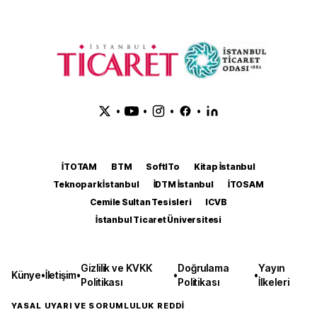
•
•
•
•
İTOTAM
BTM
SoftITo
Kitap İstanbul
Teknopark İstanbul
İDTM İstanbul
İTOSAM
Cemile Sultan Tesisleri
ICVB
İstanbul Ticaret Üniversitesi
Gizlilik ve KVKK
Doğrulama
Yayın
Künye
•
İletişim
•
•
•
Politikası
Politikası
İlkeleri
YASAL UYARI VE SORUMLULUK REDDİ