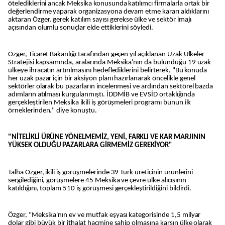
ötelediklerini ancak Meksika konusunda katılımcı firmalarla ortak bir
değerlendirme yaparak organizasyona devam etme kararı aldıklarını
aktaran Özger, gerek katılım sayısı gerekse ülke ve sektör imajı
açısından olumlu sonuçlar elde ettiklerini söyledi.
Özger, Ticaret Bakanlığı tarafından geçen yıl açıklanan Uzak Ülkeler
Stratejisi kapsamında, aralarında Meksika'nın da bulunduğu 19 uzak
ülkeye ihracatın artırılmasını hedeflediklerini belirterek, "Bu konuda
her uzak pazar için bir aksiyon planı hazırlanarak öncelikle genel
sektörler olarak bu pazarların incelenmesi ve ardından sektörel bazda
adımların atılması kurgulanmıştı. İDDMİB ve EVSİD ortaklığında
gerçekleştirilen Meksika ikili iş görüşmeleri programı bunun ilk
örneklerinden." diye konuştu.
"NİTELİKLİ ÜRÜNE YÖNELMEMİZ, YENİ, FARKLI VE KAR MARJININ
YÜKSEK OLDUĞU PAZARLARA GİRMEMİZ GEREKİYOR"
Talha Özger, ikili iş görüşmelerinde 39 Türk üreticinin ürünlerini
sergilediğini, görüşmelere 45 Meksika ve çevre ülke alıcısının
katıldığını, toplam 510 iş görüşmesi gerçekleştirildiğini bildirdi.
Özger, "Meksika'nın ev ve mutfak eşyası kategorisinde 1,5 milyar
dolar gibi büyük bir ithalat hacmine sahip olmasına karşın ülke olarak