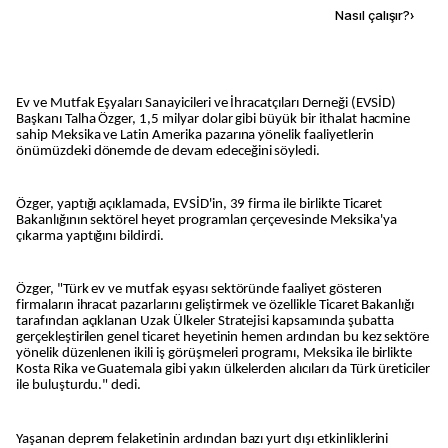
Kaynak ekle
Nasıl çalışır?
›
Ev ve Mutfak Eşyaları Sanayicileri ve İhracatçıları Derneği (EVSİD)
Başkanı Talha Özger, 1,5 milyar dolar gibi büyük bir ithalat hacmine
sahip Meksika ve Latin Amerika pazarına yönelik faaliyetlerin
önümüzdeki dönemde de devam edeceğini söyledi.
Özger, yaptığı açıklamada, EVSİD'in, 39 firma ile birlikte Ticaret
Bakanlığının sektörel heyet programları çerçevesinde Meksika'ya
çıkarma yaptığını bildirdi.
Özger, "Türk ev ve mutfak eşyası sektöründe faaliyet gösteren
firmaların ihracat pazarlarını geliştirmek ve özellikle Ticaret Bakanlığı
tarafından açıklanan Uzak Ülkeler Stratejisi kapsamında şubatta
gerçekleştirilen genel ticaret heyetinin hemen ardından bu kez sektöre
yönelik düzenlenen ikili iş görüşmeleri programı, Meksika ile birlikte
Kosta Rika ve Guatemala gibi yakın ülkelerden alıcıları da Türk üreticiler
ile buluşturdu." dedi.
Yaşanan deprem felaketinin ardından bazı yurt dışı etkinliklerini