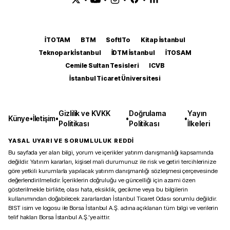
İTOTAM
BTM
SoftITo
Kitap İstanbul
Teknopark İstanbul
İDTM İstanbul
İTOSAM
Cemile Sultan Tesisleri
ICVB
İstanbul Ticaret Üniversitesi
Gizlilik ve KVKK
Doğrulama
Yayın
Künye
•
İletişim
•
•
•
Politikası
Politikası
İlkeleri
YASAL UYARI VE SORUMLULUK REDDİ
Bu sayfada yer alan bilgi, yorum ve içerikler yatırım danışmanlığı kapsamında
değildir. Yatırım kararları, kişisel mali durumunuz ile risk ve getiri tercihlerinize
göre yetkili kurumlarla yapılacak yatırım danışmanlığı sözleşmesi çerçevesinde
değerlendirilmelidir. İçeriklerin doğruluğu ve güncelliği için azami özen
gösterilmekle birlikte, olası hata, eksiklik, gecikme veya bu bilgilerin
kullanımından doğabilecek zararlardan İstanbul Ticaret Odası sorumlu değildir.
BIST isim ve logosu ile Borsa İstanbul A.Ş. adına açıklanan tüm bilgi ve verilerin
telif hakları Borsa İstanbul A.Ş.’ye aittir.