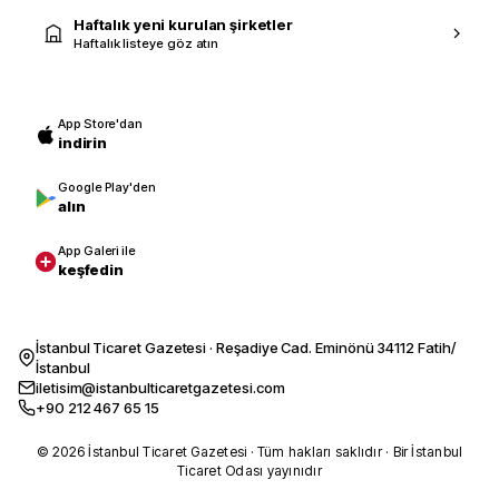
Haftalık yeni kurulan şirketler
Haftalık listeye göz atın
App Store'dan
indirin
Google Play'den
alın
App Galeri ile
keşfedin
İstanbul Ticaret Gazetesi · Reşadiye Cad. Eminönü 34112 Fatih/
İstanbul
iletisim@istanbulticaretgazetesi.com
+90 212 467 65 15
© 2026 İstanbul Ticaret Gazetesi · Tüm hakları saklıdır · Bir İstanbul
Ticaret Odası yayınıdır