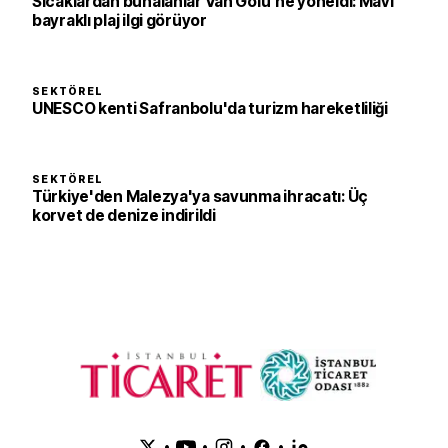
Sıcaklardan bunalanlar Van Gölü'ne yöneldi: Mavi
bayraklı plaj ilgi görüyor
SEKTÖREL
UNESCO kenti Safranbolu'da turizm hareketliliği
SEKTÖREL
Türkiye'den Malezya'ya savunma ihracatı: Üç
korvet de denize indirildi
•
•
•
•