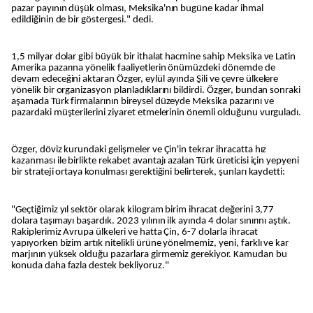
pazar payının düşük olması, Meksika'nın bugüne kadar ihmal
edildiğinin de bir göstergesi." dedi.
1,5 milyar dolar gibi büyük bir ithalat hacmine sahip Meksika ve Latin
Amerika pazarına yönelik faaliyetlerin önümüzdeki dönemde de
devam edeceğini aktaran Özger, eylül ayında Şili ve çevre ülkelere
yönelik bir organizasyon planladıklarını bildirdi. Özger, bundan sonraki
aşamada Türk firmalarının bireysel düzeyde Meksika pazarını ve
pazardaki müşterilerini ziyaret etmelerinin önemli olduğunu vurguladı.
Özger, döviz kurundaki gelişmeler ve Çin'in tekrar ihracatta hız
kazanması ile birlikte rekabet avantajı azalan Türk üreticisi için yepyeni
bir strateji ortaya konulması gerektiğini belirterek, şunları kaydetti:
"Geçtiğimiz yıl sektör olarak kilogram birim ihracat değerini 3,77
dolara taşımayı başardık. 2023 yılının ilk ayında 4 dolar sınırını aştık.
Rakiplerimiz Avrupa ülkeleri ve hatta Çin, 6-7 dolarla ihracat
yapıyorken bizim artık nitelikli ürüne yönelmemiz, yeni, farklı ve kar
marjının yüksek olduğu pazarlara girmemiz gerekiyor. Kamudan bu
konuda daha fazla destek bekliyoruz."