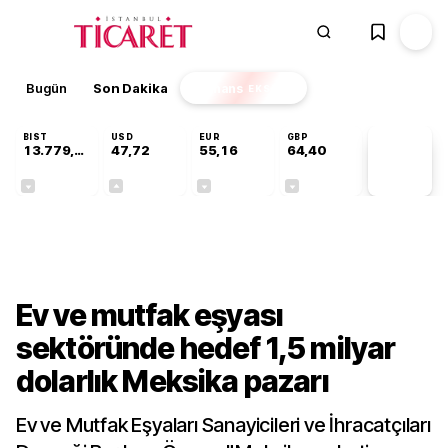
Bugün
Son Dakika
Finans
EKSTRA
BIST
USD
EUR
GBP
13.779,39
47,72
55,16
64,40
PİYASA
VERİLERİ
-0,14%
+0,01%
-0,05%
-0,03%
Sektörel
Ev ve mutfak eşyası
sektöründe hedef 1,5 milyar
dolarlık Meksika pazarı
Ev ve Mutfak Eşyaları Sanayicileri ve İhracatçıları