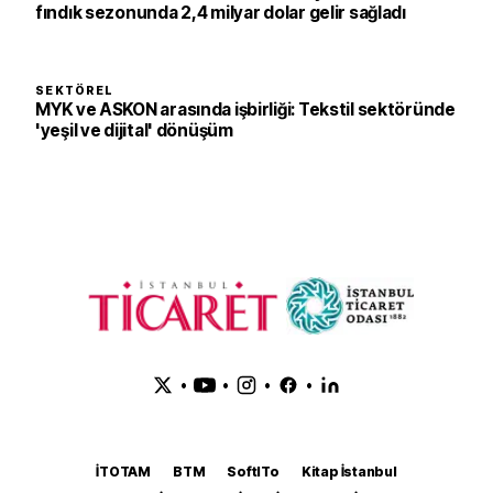
fındık sezonunda 2,4 milyar dolar gelir sağladı
SEKTÖREL
MYK ve ASKON arasında işbirliği: Tekstil sektöründe
'yeşil ve dijital' dönüşüm
•
•
•
•
İTOTAM
BTM
SoftITo
Kitap İstanbul