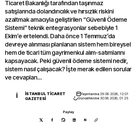
Ticaret Bakanlığı tarafından taşınmaz
satışlarında dolandırıcılık ve hırsızlık riskini
azaltmak amacıyla geliştirilen “Güvenli Ödeme
Sistemi” teknik entegrasyonlar sebebiyle 1
Ekim’e ertelendi. Daha önce 1 Temmuz’da
devreye alınması planlanan sistem hem bireysel
hem de ticari tüm gayrimenkul alım-satımlarını
kapsayacak. Peki güvenli ödeme sistemi nedir,
sistem nasıl çalışacak? İşte merak edilen sorular
ve cevapları…
İSTANBUL TICARET
Yayınlanma
29.06.2026, 12:01
İ
GAZETESI
Güncellenme
30.06.2026, 01:25
Paylaş
N