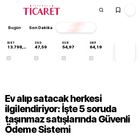
Bugün
Son Dakika
Finans
EKSTRA
BIST
USD
EUR
GBP
13.798,82
47,59
54,97
64,19
PİYASA
VERİLERİ
+0,70%
+0,05%
-0,08%
+0,15%
Sektörel
Ev alıp satacak herkesi
ilgilendiriyor: İşte 5 soruda
taşınmaz satışlarında Güvenli
Ödeme Sistemi