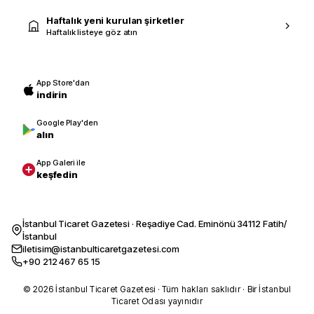
Haftalık yeni kurulan şirketler
Haftalık listeye göz atın
App Store'dan
indirin
Google Play'den
alın
App Galeri ile
keşfedin
İstanbul Ticaret Gazetesi · Reşadiye Cad. Eminönü 34112 Fatih/
İstanbul
iletisim@istanbulticaretgazetesi.com
+90 212 467 65 15
© 2026 İstanbul Ticaret Gazetesi · Tüm hakları saklıdır · Bir İstanbul
Ticaret Odası yayınıdır