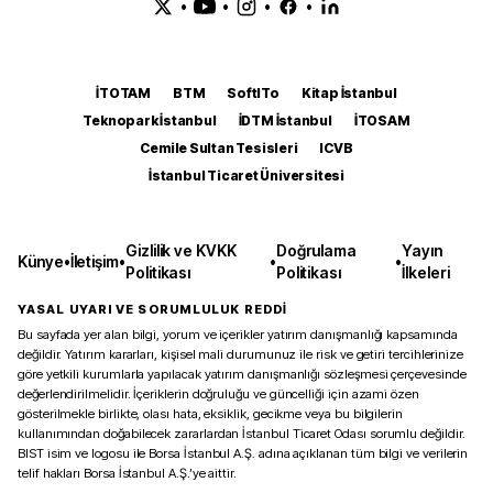
•
•
•
•
İTOTAM
BTM
SoftITo
Kitap İstanbul
Teknopark İstanbul
İDTM İstanbul
İTOSAM
Cemile Sultan Tesisleri
ICVB
İstanbul Ticaret Üniversitesi
Gizlilik ve KVKK
Doğrulama
Yayın
Künye
•
İletişim
•
•
•
Politikası
Politikası
İlkeleri
YASAL UYARI VE SORUMLULUK REDDİ
Bu sayfada yer alan bilgi, yorum ve içerikler yatırım danışmanlığı kapsamında
değildir. Yatırım kararları, kişisel mali durumunuz ile risk ve getiri tercihlerinize
göre yetkili kurumlarla yapılacak yatırım danışmanlığı sözleşmesi çerçevesinde
değerlendirilmelidir. İçeriklerin doğruluğu ve güncelliği için azami özen
gösterilmekle birlikte, olası hata, eksiklik, gecikme veya bu bilgilerin
kullanımından doğabilecek zararlardan İstanbul Ticaret Odası sorumlu değildir.
BIST isim ve logosu ile Borsa İstanbul A.Ş. adına açıklanan tüm bilgi ve verilerin
telif hakları Borsa İstanbul A.Ş.’ye aittir.