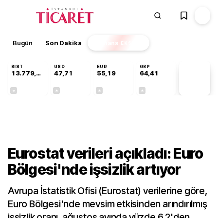
Bugün
Son Dakika
Finans
EKSTRA
BIST
USD
EUR
GBP
13.779,39
47,71
55,19
64,41
PİYASA
VERİLERİ
-0,14%
+0,18%
+0,32%
+0,38%
Finans
Eurostat verileri açıkladı: Euro
Bölgesi'nde işsizlik artıyor
Avrupa İstatistik Ofisi (Eurostat) verilerine göre,
Euro Bölgesi'nde mevsim etkisinden arındırılmış
işsizlik oranı, ağustos ayında yüzde 6,2'den