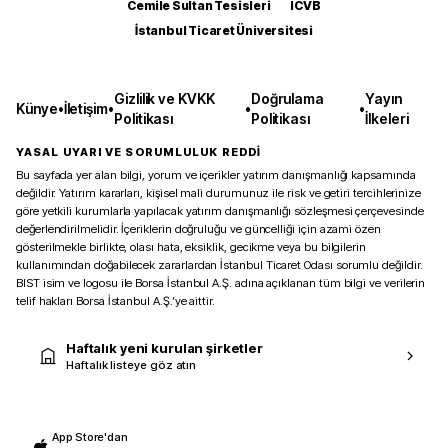
Cemile Sultan Tesisleri
ICVB
İstanbul Ticaret Üniversitesi
Gizlilik ve KVKK
Doğrulama
Yayın
Künye
•
İletişim
•
•
•
Politikası
Politikası
İlkeleri
YASAL UYARI VE SORUMLULUK REDDİ
Bu sayfada yer alan bilgi, yorum ve içerikler yatırım danışmanlığı kapsamında
değildir. Yatırım kararları, kişisel mali durumunuz ile risk ve getiri tercihlerinize
göre yetkili kurumlarla yapılacak yatırım danışmanlığı sözleşmesi çerçevesinde
değerlendirilmelidir. İçeriklerin doğruluğu ve güncelliği için azami özen
gösterilmekle birlikte, olası hata, eksiklik, gecikme veya bu bilgilerin
kullanımından doğabilecek zararlardan İstanbul Ticaret Odası sorumlu değildir.
BIST isim ve logosu ile Borsa İstanbul A.Ş. adına açıklanan tüm bilgi ve verilerin
telif hakları Borsa İstanbul A.Ş.’ye aittir.
Haftalık yeni kurulan şirketler
Haftalık listeye göz atın
App Store'dan