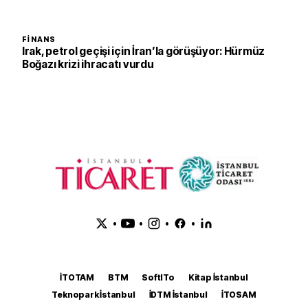
FINANS
Irak, petrol geçişi için İran’la görüşüyor: Hürmüz
Boğazı krizi ihracatı vurdu
•
•
•
•
İTOTAM
BTM
SoftITo
Kitap İstanbul
Teknopark İstanbul
İDTM İstanbul
İTOSAM