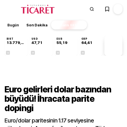
Bugün
Son Dakika
Finans
EKSTRA
BIST
USD
EUR
GBP
13.779,39
47,71
55,19
64,41
PİYASA
VERİLERİ
-0,14%
+0,18%
+0,32%
+0,38%
Finans
Euro gelirleri dolar bazından
büyüdü! İhracata parite
dopingi
Euro/dolar paritesinin 1.17 seviyesine